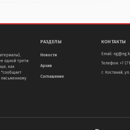
РАЗДЕЛЫ
КОНТАКТЫ
Email:
ng@ng.k
атериалы),
Новости
ее одной трети
Телефон
:
+7 (7
Архив
це, как
 "сообщает
г. Костанай, ул
Соглашение
о письменному