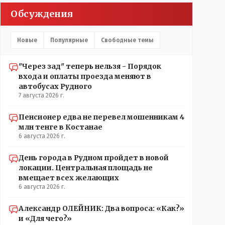
прокатывает по вышеизложенным Вами причинам,
Обсуждения
просто обстоятельства немного меняются по
сравнению с Назарбаевскими временами, власти
решили пощупать кошелёк населения, а это уже
Новые
Популярные
Свободные темы
неизвестная в уравнении взаимоотношений власти
и народа! Тут бы как раз специалист-аналитик и
пригодился бы!
"Через зад" теперь нельзя - Порядок
входа и оплаты проезда меняют в
автобусах Рудного
7 августа 2026 г.
Пенсионер едва не перевел мошенникам 4
млн тенге в Костанае
6 августа 2026 г.
День города в Рудном пройдет в новой
локации. Центральная площадь не
вмещает всех желающих
6 августа 2026 г.
Александр ОЛЕЙНИК: Два вопроса: «Как?»
и «Для чего?»