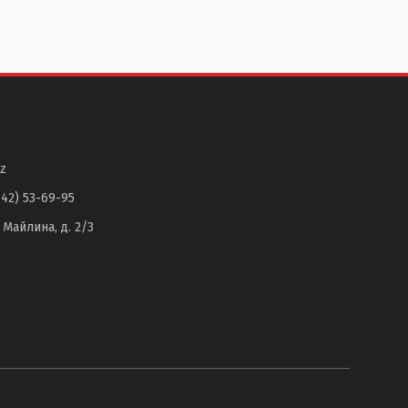
z
142) 53-69-95
. Майлина, д. 2/3