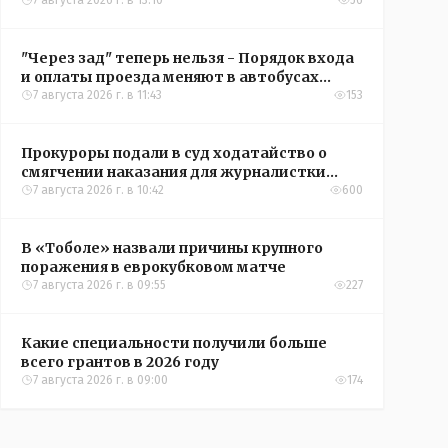
подъездом
7 августа 2026 г. в 13:10
56
"Через зад" теперь нельзя - Порядок входа
и оплаты проезда меняют в автобусах
Рудного
7 августа 2026 г. в 11:43
153
Прокуроры подали в суд ходатайство о
смягчении наказания для журналистки
Александры Алёховой
7 августа 2026 г. в 10:42
600
В «Тоболе» назвали причины крупного
поражения в еврокубковом матче
7 августа 2026 г. в 09:55
227
Какие специальности получили больше
всего грантов в 2026 году
7 августа 2026 г. в 09:00
174