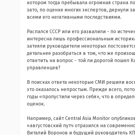
котором тогда пребывала огромная страна по
зато, по оценке многих экспертов, дернули з
всеми его негативными последствиями.
Распался СССР или его развалили - по истечен
интересна лишь профессиональным историка
затеяли руководители некоторых постсоветс
детальнее разобраться в том, что же произош
ответить на вопрос - той ли дорогой пошел К
управленцев?
В поисках ответа некоторые СМИ решили восп
это оказалось непростым. Прежде всего, пот
годы «пропустили через себя», что в опреде
оценок.
Например, сайт Central Asia Monitor опублик
«августовский путч отразился на современн
Виталий Воронов и будущий руководитель КП