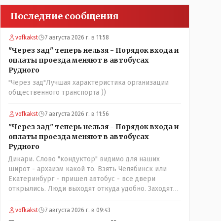
Последние сообщения
vofkakst
7 августа 2026 г. в 11:58
"Через зад" теперь нельзя - Порядок входа и
оплаты проезда меняют в автобусах
Рудного
"Через зад"Лучшая характеристика организации
общественного транспорта ))
vofkakst
7 августа 2026 г. в 11:56
"Через зад" теперь нельзя - Порядок входа и
оплаты проезда меняют в автобусах
Рудного
Дикари. Слово "кондуктор" видимо для наших
широт - архаизм какой то. Взять Челябинск или
Екатеринбург - пришел автобус - все двери
открылись. Люди выходят откуда удобно. Заходят
также в любую дверь. Далее - либо платишь сам (у
каждой двери есть валидатор), либо кондуктор
vofkakst
7 августа 2026 г. в 09:43
подойдет с терминалом. Водитель разгружен от