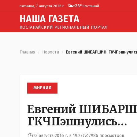
🌤️
+
23
°
пятница, 7 августа 2026 г.
Костанай
Н
АША
Г
АЗЕТА
КОСТАНАЙСКИЙ РЕГИОНАЛЬНЫЙ ПОРТАЛ
Главная
/
Новости
/
Евгений ШИБАРШИН: ГКЧПэшнулис
МНЕНИЯ
Евгений ШИБАРШ
ГКЧПэшнулись…
23 августа 2016 г. в 19:27
7986 просмотров