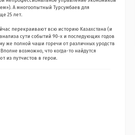
ной непрофессиональное управление экономикой
м»). А многоопытный Турсумбаев для
е 25 лет.
 сейчас перекраивают всю историю Казахстана (и
 анализа сути событий 90-х и последующих годов
му же полной чаши горечи от различных уродств
 Вполне возможно, что когда-то найдутся
т из путчистов в герои.