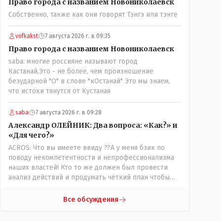
Право города с названием Новониколаевск
вопросов оплаты, полностью
Собственно, также как они говорят Тэнгэ или тэнге
сконцентрировавшись на управлении автобусом.
Кондуктор - помимо удобства - несомненно
рабочие места. Сколько людей можно
vofkakst
7 августа 2026 г. в 09:35
трудоустроить? Но зачем, когда водитель должен и
Право города с названием Новониколаевск
на дорогу смотреть, и оплату контролировать , и (в
saba: многие россияне называют город
редких случаях оплаты наличкой) сдачу выдавать. У
Кастанай,Это - не более, чем произношение
нас прогресс почему-то идет с регрессом рука об
безударной "О" в слове "кОстанай" Это мы знаем,
руку. Любую хорошую задумку умудряемся
что истоки тянутся от Кустаная
похерить(
saba
7 августа 2026 г. в 09:28
Александр ОЛЕЙНИК: Два вопроса: «Как?» и
«Для чего?»
ACROS: Что вы имеете ввиду ??А у меня бзик по
поводу некомпетентности и непрофессионализма
наших властей! Кто то же должен был провести
анализ действий и продумать чёткий план чтобы
комар носа не подточил! Но тут явно спешили, а в
аналитическом центре либо кто то из
Все обсуждения
родственников сидит, либо ведущий специалист на
Мальдивы уехал, либо всё вместе! Пока