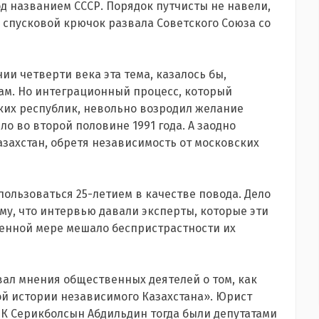
д названием СССР. Порядок путчисты не навели,
а спусковой крючок развала Советского Союза со
ии четверти века эта тема, казалось бы,
м. Но интеграционный процесс, который
ких республик, невольно возродил желание
ло во второй половине 1991 года. А заодно
азахстан, обретя независимость от московских
ользоваться 25-летием в качестве повода. Дело
ому, что интервью давали эксперты, которые эти
ленной мере мешало беспристрастности их
овал мнения общественных деятелей о том, как
ой истории независимого Казахстана». Юрист
К Серикболсын Абдильдин тогда были депутатами