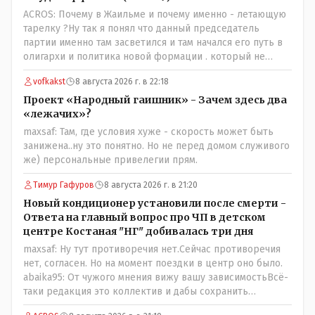
ACROS: Почему в Жаильме и почему именно - летающую
тарелку ?Ну так я понял что данный председатель
партии именно там засветился и там начался его путь в
олигархи и политика новой формации . который не
стесняется указать президенту на необходимость
vofkakst
8 августа 2026 г. в 22:18
скорого ухода! А летающая тарелка, потому что ещё не
было в истории независимого Казахстана депутата
Проект «Народный гаишник» - Зачем здесь два
который что то указывал бы действующему президенту,
«лежачих»?
не иначе инопланетянин, ну а на чём инопланетяне
maxsaf: Там, где условия хуже - скорость может быть
передвигаются?
занижена..ну это понятно. Но не перед домом служивого
же) персональные привелегии прям.
Тимур Гафуров
8 августа 2026 г. в 21:20
Новый кондиционер установили после смерти -
Ответа на главный вопрос про ЧП в детском
центре Костаная "НГ" добивалась три дня
maxsaf: Ну тут противоречия нет.Сейчас противоречия
нет, согласен. Но на момент поездки в центр оно было.
abaika95: От чужого мнения вижу вашу зависимостьВсё-
таки редакция это коллектив и дабы сохранить
профессиональное лицо можно было бы и указать