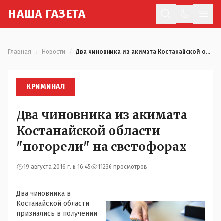
Н
АША
Г
АЗЕТА
Отк
Главная
/
Новости
/
Два чиновника из акимата Костанайской области "погорели" на светофорах
КРИМИНАЛ
Два чиновника из акимата
Костанайской области
"погорели" на светофорах
19 августа 2016 г. в 16:45
11236 просмотров
Два чиновника в
Костанайской области
признались в получении