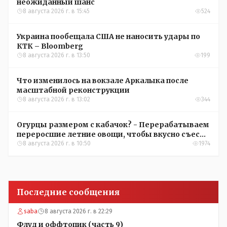
неожиданный шанс
8 августа 2026 г. в 15:45
524
Украина пообещала США не наносить удары по
КТК – Bloomberg
8 августа 2026 г. в 13:50
199
Что изменилось на вокзале Аркалыка после
масштабной реконструкции
8 августа 2026 г. в 13:02
344
Огурцы размером с кабачок? - Перерабатываем
переросшие летние овощи, чтобы вкусно съесть
зимой
8 августа 2026 г. в 10:50
1974
Последние сообщения
saba
8 августа 2026 г. в 22:29
Флуд и оффтопик (часть 9)