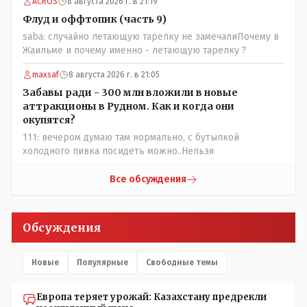
ACROS
8 августа 2026 г. в 21:19
Общественному объединению на не корректность
высказываний о вас в том тоне в котором была та
Флуд и оффтопик (часть 9)
публикация.В комментарии от ОО было и мнение, и
saba: случайно летающую тарелку не замечалиПочему в
факт. На мнение я ответил там же. В том же тоне
Жаильме и почему именно - летающую тарелку ?
отвечать не намерен, но акценты расставил. А вот факт
нужно было проверить. Что мы и сделали. И если это вы
maxsaf
8 августа 2026 г. в 21:05
называете зависимостью, то у меня другое
Забавы ради - 300 млн вложили в новые
представление об этом термине.
аттракционы в Рудном. Как и когда они
окупятся?
111: вечером думаю там нормально, с бутылкой
холодного пивка посидеть можно..Нельзя
Все обсуждения
Обсуждения
Новые
Популярные
Свободные темы
Европа теряет урожай: Казахстану предрекли