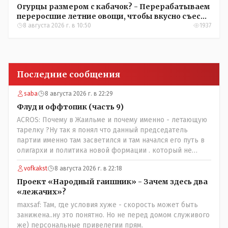
Огурцы размером с кабачок? - Перерабатываем
переросшие летние овощи, чтобы вкусно съесть
зимой
8 августа 2026 г. в 10:50
1937
Последние сообщения
saba
8 августа 2026 г. в 22:29
Флуд и оффтопик (часть 9)
ACROS: Почему в Жаильме и почему именно - летающую
тарелку ?Ну так я понял что данный председатель
партии именно там засветился и там начался его путь в
олигархи и политика новой формации . который не
стесняется указать президенту на необходимость
vofkakst
8 августа 2026 г. в 22:18
скорого ухода! А летающая тарелка, потому что ещё не
было в истории независимого Казахстана депутата
Проект «Народный гаишник» - Зачем здесь два
который что то указывал бы действующему президенту,
«лежачих»?
не иначе инопланетянин, ну а на чём инопланетяне
maxsaf: Там, где условия хуже - скорость может быть
передвигаются?
занижена..ну это понятно. Но не перед домом служивого
же) персональные привелегии прям.