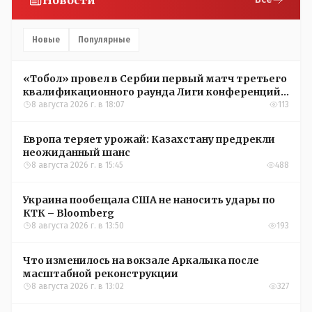
Новые
Популярные
«Тобол» провел в Сербии первый матч третьего
квалификационного раунда Лиги конференций
УЕФА
8 августа 2026 г. в 18:07
113
Европа теряет урожай: Казахстану предрекли
неожиданный шанс
8 августа 2026 г. в 15:45
488
Украина пообещала США не наносить удары по
КТК – Bloomberg
8 августа 2026 г. в 13:50
193
Что изменилось на вокзале Аркалыка после
масштабной реконструкции
8 августа 2026 г. в 13:02
327