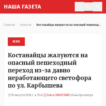
Н
АША
Г
АЗЕТА
Отк
Главная
/
Новости
/
Костанайцы жалуются на опасный пешеходный переход из-за давно неработающего светофора по ул. Карбышева
ЖКХ
Костанайцы жалуются на
опасный пешеходный
переход из-за давно
неработающего светофора
по ул. Карбышева
19 августа 2016 г. в 15:47
Ольга ЛИХОГРАЙ
5444 просмотра