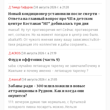
Тимур Гафуров
8 августа 2026 г. в 21:20
Новый кондиционер установили после смерти -
Ответа на главный вопрос про ЧП в детском
центре Костаная "НГ" добивалась три дня
maxsaf: Ну тут противоречия нет.Сейчас противоречия
нет, согласен. Но на момент поездки в центр оно было.
abaika95: От чужого мнения вижу вашу зависимостьВсё-
таки редакция это коллектив и дабы сохранить
профессиональное лицо можно было бы и указать
ACROS
8 августа 2026 г. в 21:19
Общественному объединению на не корректность
высказываний о вас в том тоне в котором была та
Флуд и оффтопик (часть 9)
публикация.В комментарии от ОО было и мнение, и
saba: случайно летающую тарелку не замечалиПочему в
факт. На мнение я ответил там же. В том же тоне
Жаильме и почему именно - летающую тарелку ?
отвечать не намерен, но акценты расставил. А вот факт
нужно было проверить. Что мы и сделали. И если это вы
maxsaf
8 августа 2026 г. в 21:05
называете зависимостью, то у меня другое
Забавы ради - 300 млн вложили в новые
представление об этом термине.
аттракционы в Рудном. Как и когда они
окупятся?
111: вечером думаю там нормально, с бутылкой
холодного пивка посидеть можно..Нельзя