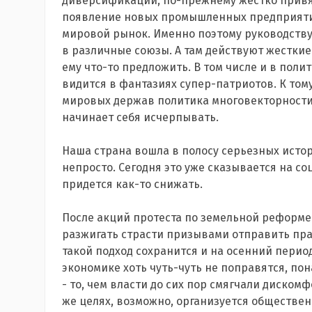
диверсификации, по-прежнему жестко привяз
появление новых промышленных предприятий
мировой рынок. Именно поэтому руководств
в различные союзы. А там действуют жесткие 
ему что-то предложить. В том числе и в полит
видится в фантазиях супер-патриотов. К том
мировых держав политика многовекторности
начинает себя исчерпывать.
Наша страна вошла в полосу серьезных исто
непросто. Сегодня это уже сказывается на с
придется как-то снижать.
После акций протеста по земельной реформе 
разжигать страсти призывами отправить прав
такой подход сохранится и на осенний период
экономике хоть чуть-чуть не поправятся, по
- то, чем власти до сих пор смягчали диском
же целях, возможно, организуется обществе