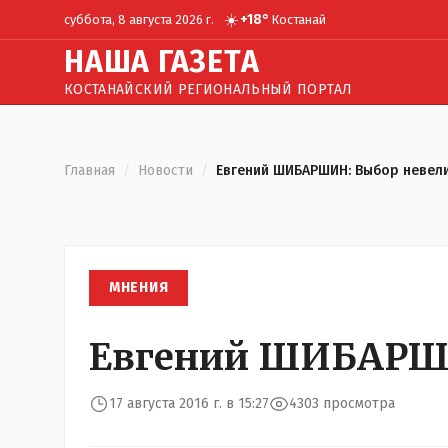
☀️
+
18
°
суббота, 8 августа 2026 г.
Костанай
Н
АША
Г
АЗЕТА
КОСТАНАЙСКИЙ РЕГИОНАЛЬНЫЙ ПОРТАЛ
Главная
/
Новости
/
Евгений ШИБАРШИН: Выбор невел
МНЕНИЯ
Евгений ШИБАРШИ
17 августа 2016 г. в 15:27
4303 просмотра