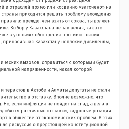
ана к доходам от продажи сырья. Даже
 и отраслей прямо или косвенно «заточено» на
у страны приходится решать проблему вхождения
правила: прежде, чем взять от союза, ты должен
ике. Выбор у Казахстана не так велик, как это
у же в условиях обострения противостояния
, приносившая Казахстану неплохие дивиденды,
рических вызовов, справиться с которыми будет
оциальной напряженности, накал которой
и терактов в Актобе и Алматы депутаты не стали
ительство в отставку. Вполне возможно, что
. Но, если инфляция не пойдет на спад, а дела в
надобятся различные отставки, кадровые ротации
форт в обществе от экономических проблем. В этих
нная дискуссия о предстоящей конституционной