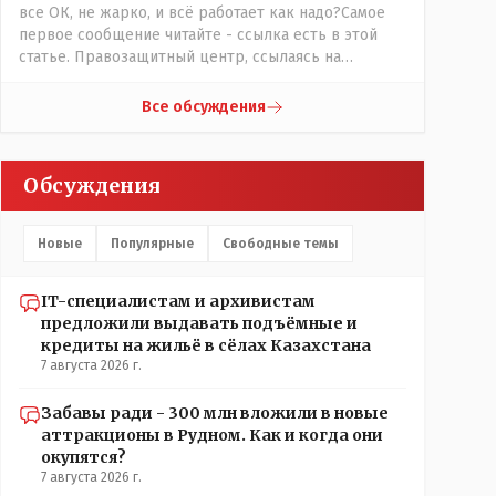
все ОК, не жарко, и всё работает как надо?Самое
первое сообщение читайте - ссылка есть в этой
статье. Правозащитный центр, ссылаясь на
обсуждение сотрудников интерната в рабочем
чате, которые прислали ему в виде
Все обсуждения
аудиосообщений, пишет, что воспитатели долго
добивались установки кондиционеров в
помещениях, где есть дети, однако к настоящему
Обсуждения
времени их установили только в помещениях,
предназначенных для административно-
управленческого персонала. И Также в каждой
Новые
Популярные
Свободные темы
группе установлены кондиционеры, питьевой и
температурный режимы, которые взяты на особый
контроль, учитывая погодные условия в это лето.
IT-специалистам и архивистам
Мы решили. что это - противоречие. Вы считаете
предложили выдавать подъёмные и
иначе?
кредиты на жильё в сёлах Казахстана
7 августа 2026 г.
Забавы ради - 300 млн вложили в новые
аттракционы в Рудном. Как и когда они
окупятся?
7 августа 2026 г.