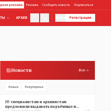
рная реклама
Реклама
Сообщить новость
Подписаться
КТЫ
АРХИВ
Войти
Регистрация
Новости
Все
Новые
Популярные
IT-специалистам и архивистам
предложили выдавать подъёмные и