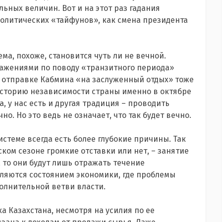
ьных величин. Вот и на этот раз гадания
политических «тайфунов», как смена президента
ема, похоже, становится чуть ли не вечной.
ажениями по поводу «транзитного периода»
б отправке Кабмина «на заслуженный отдых» тоже
 историю независимости страны именно в октябре
 у нас есть и другая традиция – проводить
о. Но это ведь не означает, что так будет вечно.
стеме всегда есть более глубокие причины. Так
ском сезоне громкие отставки или нет, – занятие
 то они будут лишь отражать течение
еляются состоянием экономики, где проблемы
олнительной ветви власти.
ка Казахстана, несмотря на усилия по ее