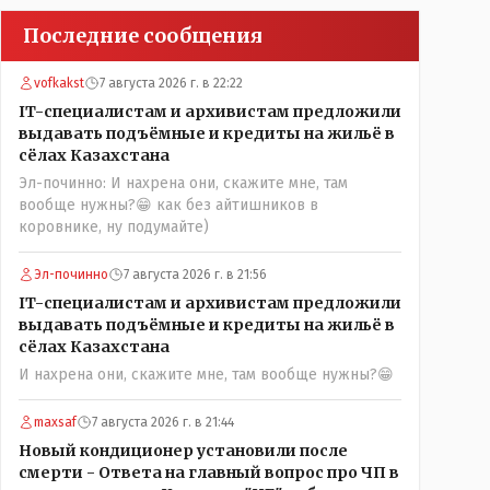
Последние сообщения
vofkakst
7 августа 2026 г. в 22:22
IT-специалистам и архивистам предложили
выдавать подъёмные и кредиты на жильё в
сёлах Казахстана
Эл-починно: И нахрена они, скажите мне, там
вообще нужны?😁 как без айтишников в
коровнике, ну подумайте)
Эл-починно
7 августа 2026 г. в 21:56
IT-специалистам и архивистам предложили
выдавать подъёмные и кредиты на жильё в
сёлах Казахстана
И нахрена они, скажите мне, там вообще нужны?😁
maxsaf
7 августа 2026 г. в 21:44
Новый кондиционер установили после
смерти - Ответа на главный вопрос про ЧП в