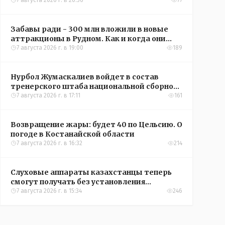
кредиты на жильё в сёлах Казахстана
7 августа 2026 г. в 20:56
77
Забавы ради - 300 млн вложили в новые
аттракционы в Рудном. Как и когда они
окупятся?
7 августа 2026 г. в 19:00
189
Нурбол Жумаскалиев войдет в состав
тренерского штаба национальной сборной
Казахстана по футболу
7 августа 2026 г. в 17:11
161
Возвращение жары: будет 40 по Цельсию. О
погоде в Костанайской области
7 августа 2026 г. в 16:32
214
Слуховые аппараты казахстанцы теперь
смогут получать без установления
инвалидности
7 августа 2026 г. в 15:34
246