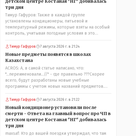
детском центре Костаная "НГ" добивалась
три дня
Тимур Гафуров: Также в каждой группе
установлены кондиционеры, питьевой и
температурный режимы, которые взяты на особый
контроль, учитывая погодные условия в это
лето.Мы решили. что это - противоречие. Вы
считаете иначе?Ну тут противоречия нет. Этот
Тимур Гафуров
7 августа 2026 г. в 21:24
комментарий прозвучал на следующий день после
Новые предметы появятся в школах
трагедии, то есть 29 июля, когда спешно
Казахстана
установили и воду, и новые кондиционеры, и
ACROS: А, в самой статье написано, что:
впервые поставили температурный режим на
"...переименовали...//" - где правильно ???Скорее
контроль. То есть первая часть - информация до
всего, будут разработаны новые учебные
трагедии, вторая часть - информация после
программы с учетом новых названий предметов.
трагедии, когда все уже было исправлено.
Так что предметы - новые. Хоть и
переименованные)
Тимур Гафуров
7 августа 2026 г. в 21:22
Новый кондиционер установили после
смерти - Ответа на главный вопрос про ЧП в
детском центре Костаная "НГ" добивалась
три дня
maxsaf: Кто до вашей поездки утверждал, что там