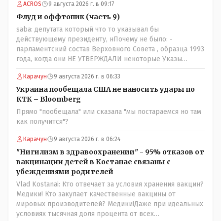
ACROS
9 августа 2026 г. в 09:17
Флуд и оффтопик (часть 9)
saba: депутата который что то указывал бы
действующему президенту, нПочему не было: -
парламентский состав Верховного Совета , образца 1993
года, когда они НЕ УТВЕРЖДАЛИ некоторые Указы
Назарбаева, особенно в части выборов и перевыборов и
Карачун
9 августа 2026 г. в 06:33
некоторых вопросах внутренней политики, и тогда
Назарбай волевым Указом РАСПУСТИЛ этот бунтарский
Украина пообещала США не наносить удары по
состав. Имя - Серикболсын Абдильдин вам знакомо -
КТК – Bloomberg
юывший секретарь ЦК КП Казахстана , впоследствии -
Прямо "пообещала" или сказала "мы постараемся но там
депутат Верховного Совета и Мажлиса и Председатель
как получится"?
партии коммунстов- он в то время и после и причём
НЕОДНОКРАТНО, указывал и многократно на недостатки
Карачун
9 августа 2026 г. в 06:24
Назарбая и предлагал ему самому ДОБРОВОЛЬНО уйти с
"Нигилизм в здравоохранении" - 95% отказов от
поста Президента.
вакцинации детей в Костанае связаны с
убеждениями родителей
Vlad Kostanai: Кто отвечает за условия хранения вакцин?
Медики! Кто закупает качественные вакцины от
мировых производителей? Медики!Даже при идеальных
условиях тысячная доля процента от всех