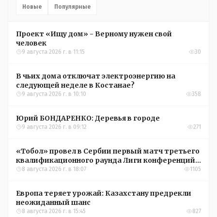
Новые
Популярные
Проект «Ищу дом» - Верному нужен свой
человек
9 августа 2026 г. в 11:15
30
В чьих дома отключат электроэнергию на
следующей неделе в Костанае?
9 августа 2026 г. в 10:10
358
Юрий БОНДАРЕНКО: Деревья в городе
9 августа 2026 г. в 09:12
271
«Тобол» провел в Сербии первый матч третьего
квалификационного раунда Лиги конференций
УЕФА
8 августа 2026 г. в 18:07
1105
Европа теряет урожай: Казахстану предрекли
неожиданный шанс
8 августа 2026 г. в 15:45
827