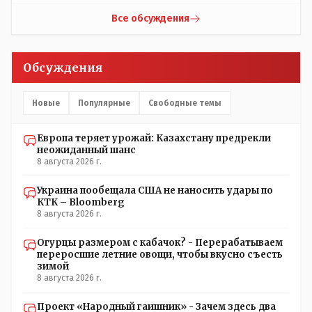
вакцинированных может иметь плохие последствия от
прививки. Бумага нужна как защита от дол.....бов не
Все обсуждения
дружащих с школьными курсами предметов, в
частности биологии и математики. Vlad Kostanai: Поэтому
люди и отказываются и я в том числе своих не
Обсуждения
прививал.Лично я вам и тем другим людям благодарен.
Добровольные действия направленные на сокращение
частотности появления в популяции соответствующих
Новые
Популярные
Свободные темы
комбинаций генов заслуживают благодарности. Мы и
без того основательно загубили нормальный
Европа теряет урожай: Казахстану предрекли
естественный отбор.
неожиданный шанс
8 августа 2026 г.
Украина пообещала США не наносить удары по
КТК – Bloomberg
8 августа 2026 г.
Огурцы размером с кабачок? - Перерабатываем
переросшие летние овощи, чтобы вкусно съесть
зимой
8 августа 2026 г.
Проект «Народный гаишник» - Зачем здесь два