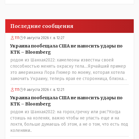
Последние сообщения
111
9 августа 2026 г. в 12:27
Украина пообещала США не наносить удары по
КТК – Bloomberg
родом из Шанхая2022: хамелеоны известны своей
способностью менять окраску тела....Ярчайший пример
это американка Лора Люмер по моему, которая хотела
замочить Украину, теперь ярая ее сторонница, близкая
к Трампу. Ну и западные страны тем более, которые
111
9 августа 2026 г. в 12:21
предоставляли Зеленскому убежище, чтоб он бежал и
которые развернулись потом на 180 или 360 градусов,
Украина пообещала США не наносить удары по
посмотрев на того, как он не сдался, но ты же там сам
КТК – Bloomberg
живешь и многое знаешь о тех, на кого работаешь.. Это
родом из Шанхая2022: на горох,гречку или рис?Когда
просто прагматизм и ничего личного. Победим мы, они
стоишь на коленях, важно чтобы не упасть еще и на
встанут под нас и наоборот и все это понимают..
локтя, больше думаешь об этом, а не о том, что есть под
коленями..