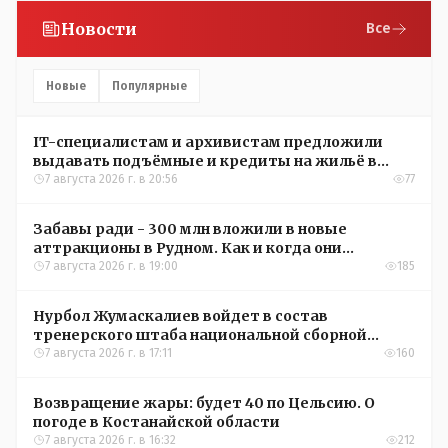
Новости
Все
Новые
Популярные
IT-специалистам и архивистам предложили
выдавать подъёмные и кредиты на жильё в
сёлах Казахстана
7 августа 2026 г. в 20:56
77
Забавы ради - 300 млн вложили в новые
аттракционы в Рудном. Как и когда они
окупятся?
7 августа 2026 г. в 19:00
185
Нурбол Жумаскалиев войдет в состав
тренерского штаба национальной сборной
Казахстана по футболу
7 августа 2026 г. в 17:11
160
Возвращение жары: будет 40 по Цельсию. О
погоде в Костанайской области
7 августа 2026 г. в 16:32
212