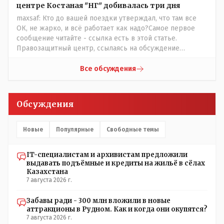
центре Костаная "НГ" добивалась три дня
maxsaf: Кто до вашей поездки утверждал, что там все
ОК, не жарко, и всё работает как надо?Самое первое
сообщение читайте - ссылка есть в этой статье.
Правозащитный центр, ссылаясь на обсуждение
сотрудников интерната в рабочем чате, которые
прислали ему в виде аудиосообщений, пишет, что
Все обсуждения
воспитатели долго добивались установки
кондиционеров в помещениях, где есть дети, однако к
настоящему времени их установили только в
Обсуждения
помещениях, предназначенных для административно-
управленческого персонала. И Также в каждой группе
установлены кондиционеры, питьевой и температурный
Новые
Популярные
Свободные темы
режимы, которые взяты на особый контроль, учитывая
погодные условия в это лето. Мы решили. что это -
IT-специалистам и архивистам предложили
противоречие. Вы считаете иначе?
выдавать подъёмные и кредиты на жильё в сёлах
Казахстана
7 августа 2026 г.
Забавы ради - 300 млн вложили в новые
аттракционы в Рудном. Как и когда они окупятся?
7 августа 2026 г.