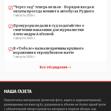
"Через зад" теперь нельзя - Порядок входа и
оплаты проезда меняют в автобусах Рудного
7 августа 2026 г.
Прокуроры подали в суд ходатайство о
смягчении наказания для журналистки
Александры Алёховой
7 августа 2026 г.
В «Тоболе» назвали причины крупного
поражения в еврокубковом матче
7 августа 2026 г.
Все обсуждения
НАША ГАЗЕТА
Перепечатка материалов (включая фото, видео и аудиоматериалы),
размещенных на www.ng.kz, разрешена в объеме не более одной трети
с обязательной гиперссылкой на материал в первом абзаце, как