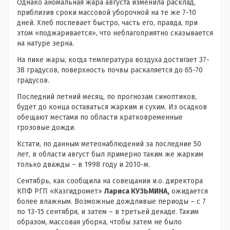
Однако аномальная жара августа изменила расклад,
приблизив сроки массовой уборочной на те же 7-10
дней. Хлеб поспевает быстро, часть его, правда, при
этом «поджаривается», что неблагоприятно сказывается
на натуре зерна.
На пике жары, когда температура воздуха достигает 37-
38 градусов, поверхность почвы раскаляется до 65-70
градусов.
Последний летний месяц, по прогнозам синоптиков,
будет до конца оставаться жарким и сухим. Из осадков
обещают местами по области кратковременные
грозовые дожди.
Кстати, по данным метеонаблюдений за последние 50
лет, в области август был примерно таким же жарким
только дважды – в 1998 году и 2010-м.
Сентябрь, как сообщила на совещании и.о. директора
КПФ РГП «Казгидромет»
Лариса КУЗЬМИНА,
ожидается
более влажным. Возможные дождливые периоды – с 7
по 13-15 сентября, и затем – в третьей декаде. Таким
образом, массовая уборка, чтобы затем не было