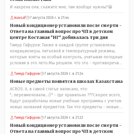
И нахрена они, скажите мне, там вообще нужны?😁
maxsaf
7 августа 2026 г. в 21:44
Новый кондиционер установили после смерти -
Ответа на главный вопрос про ЧП в детском
центре Костаная "НГ" добивалась три дня
Тимур Гафуров: Также в каждой группе установлены
кондиционеры, питьевой и температурный режимы,
которые взяты на особый контроль, учитывая погодные
условия в это лето.Мы решили. что это - противоречие.
Вы считаете иначе?Ну тут противоречия нет. Этот
Тимур Гафуров
7 августа 2026 г. в 21:24
комментарий прозвучал на следующий день после
трагедии, то есть 29 июля, когда спешно установили и
Новые предметы появятся в школах Казахстана
воду, и новые кондиционеры, и впервые поставили
ACROS: А, в самой статье написано, что:
температурный режим на контроль. То есть первая
"...переименовали...//" - где правильно ???Скорее всего,
часть - информация до трагедии, вторая часть -
будут разработаны новые учебные программы с учетом
информация после трагедии, когда все уже было
новых названий предметов. Так что предметы - новые.
исправлено.
Хоть и переименованные)
Тимур Гафуров
7 августа 2026 г. в 21:22
Новый кондиционер установили после смерти -
Ответа на главный вопрос про ЧП в детском