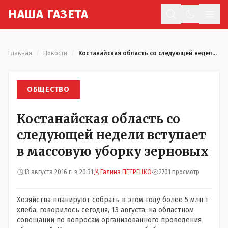
Н
АША
Г
АЗЕТА
Отк
Главная
/
Новости
/
Костанайская область со следующей недели вступает в массовую уборку зерновых
ОБЩЕСТВО
Костанайская область со
следующей недели вступает
в массовую уборку зерновых
13 августа 2016 г. в 20:31
Галина ПЕТРЕНКО
2701 просмотр
Хозяйства планируют собрать в этом году более 5 млн т
хлеба, говорилось сегодня, 13 августа, на областном
совещании по вопросам организованного проведения