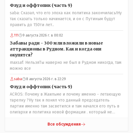
Флуд и оффтопик (часть 9)
saba: Сказал, что его эпоха как политика закончилась!Ну
так сказать только начинается, и он с Путиным будут
править до 150ти лет..
111
9 августа 2026 г. в 00:02
Забавы ради - 300 млн вложили в новые
аттракционы в Рудном. Как и когда они
окупятся?
maxsaf: НельзяТы наверно не был в Рудном никогда, там
можно все
saba
8 августа 2026 г. в 22:29
Флуд и оффтопик (часть 9)
ACROS: Почему в Жаильме и почему именно - летающую
тарелку ?Ну так я понял что данный председатель
партии именно там засветился и там начался его путь в
олигархи и политика новой формации . который не
стесняется указать президенту на необходимость
скорого ухода! А летающая тарелка, потому что ещё не
Все обсуждения
было в истории независимого Казахстана депутата