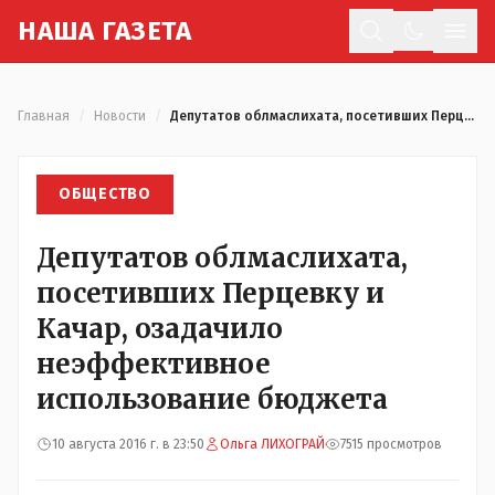
Н
АША
Г
АЗЕТА
Отк
Главная
/
Новости
/
Депутатов облмаслихата, посетивших Перцевку и Качар, озадачило неэффективное использование бюджета
ОБЩЕСТВО
Депутатов облмаслихата,
посетивших Перцевку и
Качар, озадачило
неэффективное
использование бюджета
10 августа 2016 г. в 23:50
Ольга ЛИХОГРАЙ
7515 просмотров