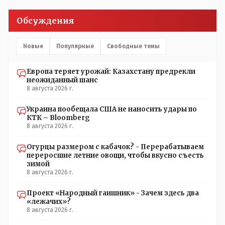
который что то указывал бы действующему президенту,
не иначе инопланетянин, ну а на чём инопланетяне
Обсуждения
передвигаются?
Новые
Популярные
Свободные темы
Европа теряет урожай: Казахстану предрекли
неожиданный шанс
8 августа 2026 г.
Украина пообещала США не наносить удары по
КТК – Bloomberg
8 августа 2026 г.
Огурцы размером с кабачок? - Перерабатываем
переросшие летние овощи, чтобы вкусно съесть
зимой
8 августа 2026 г.
Проект «Народный гаишник» - Зачем здесь два
«лежачих»?
8 августа 2026 г.