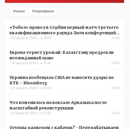
Новые
Популярные
«Тобол» провел в Сербии первый матч третьего
квалификационного раунда Лиги конференций
УЕФА
8 августа 2026 г. в 18:07
141
Европа теряет урожай: Казахстану предрекли
неожиданный шанс
8 августа 2026 г. в 15:45
618
Украина пообещала США не наносить удары по
КТК – Bloomberg
8 августа 2026 г. в 13:50
219
Что изменилось на вокзале Аркалыка после
масштабной реконструкции
8 августа 2026 г. в 13:02
374
Огурцы размером с кабачок? - Перерабатываем