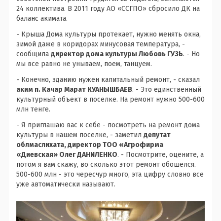
24 коллектива. В 2011 году АО «ССГПО» сбросило ДК на
баланс акимата.
- Крыша Дома культуры протекает, нужно менять окна,
зимой даже в коридорах минусовая температура, -
сообщила
директор дома культуры Любовь ГУЗЬ
. - Но
мы все равно не унываем, поем, танцуем.
- Конечно, зданию нужен капитальный ремонт, - сказал
аким п. Качар Марат КУАНЫШБАЕВ
. - Это единственный
культурный объект в поселке. На ремонт нужно 500-600
млн тенге.
- Я приглашаю вас к себе - посмотреть на ремонт дома
культуры в нашем поселке, - заметил
депутат
облмаслихата, директор ТОО «Агрофирма
«Диевская» Олег ДАНИЛЕНКО
. - Посмотрите, оцените, а
потом я вам скажу, во сколько этот ремонт обошелся.
500-600 млн - это чересчур много, эта цифру словно все
уже автоматически называют.