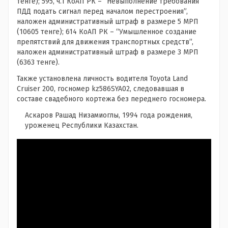
тенге); 595, ч.1 КоАП РК – “Невыполнение требования
ПДД подать сигнал перед началом перестроения”,
наложен административный штраф в размере 5 МРП
(10605 тенге); 614 КоАП РК – “Умышленное создание
препятствий для движения транспортных средств”,
наложен административный штраф в размере 3 МРП
(6363 тенге).
Также установлена личность водителя Toyota Land
Cruiser 200, госномер kz586SYA02, следовавшая в
составе свадебного кортежа без переднего госномера.
Аскаров Рашад Низамиоглы, 1994 года рождения,
уроженец Республики Казахстан.