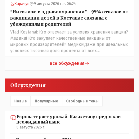
НЕОДНОКРАТНО, указывал и многократно на недостатки
Карачун
9 августа 2026 г. в 06:24
Назарбая и предлагал ему самому ДОБРОВОЛЬНО уйти с
"Нигилизм в здравоохранении" - 95% отказов от
поста Президента.
вакцинации детей в Костанае связаны с
убеждениями родителей
Vlad Kostanai: Кто отвечает за условия хранения вакцин?
Медики! Кто закупает качественные вакцины от
мировых производителей? Медики!Даже при идеальных
условиях тысячная доля процента от всех
вакцинированных может иметь плохие последствия от
прививки. Бумага нужна как защита от дол.....бов не
Все обсуждения
дружащих с школьными курсами предметов, в
частности биологии и математики. Vlad Kostanai: Поэтому
люди и отказываются и я в том числе своих не
Обсуждения
прививал.Лично я вам и тем другим людям благодарен.
Добровольные действия направленные на сокращение
частотности появления в популяции соответствующих
Новые
Популярные
Свободные темы
комбинаций генов заслуживают благодарности. Мы и
без того основательно загубили нормальный
Европа теряет урожай: Казахстану предрекли
естественный отбор.
неожиданный шанс
8 августа 2026 г.