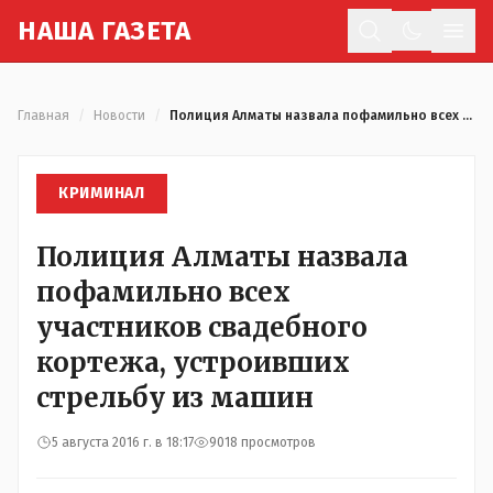
Н
АША
Г
АЗЕТА
Отк
Главная
/
Новости
/
Полиция Алматы назвала пофамильно всех участников свадебного кортежа, устроивших стрельбу из машин
КРИМИНАЛ
Полиция Алматы назвала
пофамильно всех
участников свадебного
кортежа, устроивших
стрельбу из машин
5 августа 2016 г. в 18:17
9018 просмотров