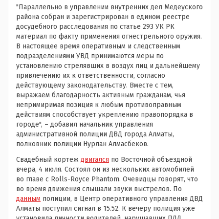
"Параллельно в управлении внутренних дел Медеуского
района собран и зарегистрирован в едином реестре
досудебного расследования по статье 293 УК РК
материал по факту применения огнестрельного оружия.
В настоящее время оперативным и следственным
подразделениями УВД принимаются меры по
установлению стрелявших в воздух лиц и дальнейшему
привлечению их к ответственности, согласно
действующему законодательству. Вместе с тем,
выражаем благодарность активным гражданам, чья
непримиримая позиция к любым противоправным
действиям способствует укреплению правопорядка в
городе", – добавил начальник управления
административной полиции ДВД города Алматы,
полковник полиции Нурлан Алмасбеков.
Свадебный кортеж
двигался
по Восточной объездной
вчера, 4 июля. Состоял он из нескольких автомобилей
во главе с Rolls-Royce Phantom. Очевидцы говорят, что
во время движения слышали звуки выстрелов. По
данным
полиции, в Центр оперативного управления ДВД
Алматы поступил сигнал в 15.52. К вечеру полиция уже
установила личности водителей, нарушавших ПДД.