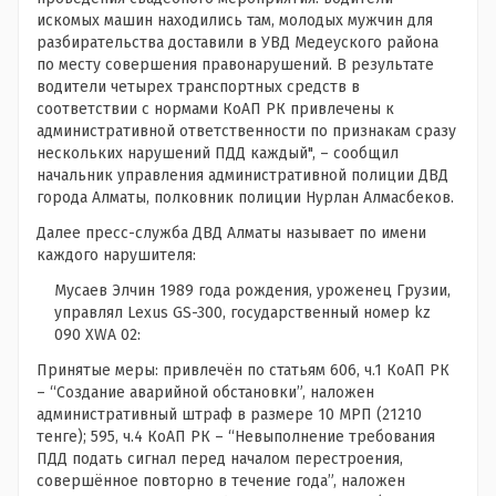
искомых машин находились там, молодых мужчин для
разбирательства доставили в УВД Медеуского района
по месту совершения правонарушений. В результате
водители четырех транспортных средств в
соответствии с нормами КоАП РК привлечены к
административной ответственности по признакам сразу
нескольких нарушений ПДД каждый", – сообщил
начальник управления административной полиции ДВД
города Алматы, полковник полиции Нурлан Алмасбеков.
Далее пресс-служба ДВД Алматы называет по имени
каждого нарушителя:
Мусаев Элчин 1989 года рождения, уроженец Грузии,
управлял Lexus GS-300, государственный номер kz
090 XWA 02:
Принятые меры: привлечён по статьям 606, ч.1 КоАП РК
– “Создание аварийной обстановки”, наложен
административный штраф в размере 10 МРП (21210
тенге); 595, ч.4 КоАП РК – “Невыполнение требования
ПДД подать сигнал перед началом перестроения,
совершённое повторно в течение года”, наложен