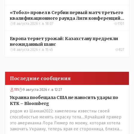
«Тобол» провел в Сербии первый матч третьего
квалификационного раунда Лиги конференций
УЕФА
8 августа 2026 г. в 18:07
1101
Европа теряет урожай: Казахстану предрекли
неожиданный шанс
8 августа 2026 г. в 15:45
827
Последние сообщения
111
9 августа 2026 г. в 12:27
Украина пообещала США не наносить удары по
КТК – Bloomberg
родом из Шанхая2022: хамелеоны известны своей
способностью менять окраску тела....Ярчайший пример
это американка Лора Люмер по моему, которая хотела
замочить Украину, теперь ярая ее сторонница, близкая