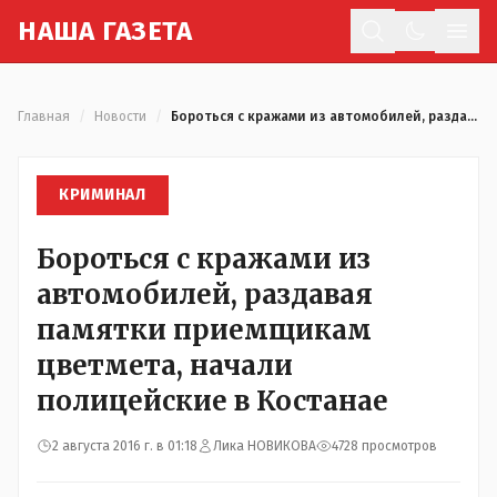
Н
АША
Г
АЗЕТА
Отк
Главная
/
Новости
/
Бороться с кражами из автомобилей, раздавая памятки приемщикам цветмета, начали полицейские в Костанае
КРИМИНАЛ
Бороться с кражами из
автомобилей, раздавая
памятки приемщикам
цветмета, начали
полицейские в Костанае
2 августа 2016 г. в 01:18
Лика НОВИКОВА
4728 просмотров