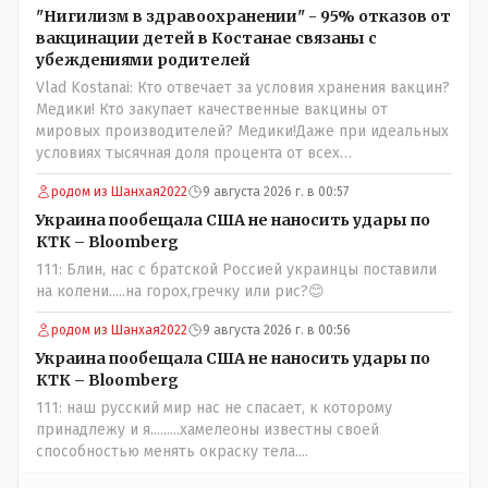
Назарбая и предлагал ему самому ДОБРОВОЛЬНО уйти с
"Нигилизм в здравоохранении" - 95% отказов от
поста Президента.
вакцинации детей в Костанае связаны с
убеждениями родителей
Vlad Kostanai: Кто отвечает за условия хранения вакцин?
Медики! Кто закупает качественные вакцины от
мировых производителей? Медики!Даже при идеальных
условиях тысячная доля процента от всех
вакцинированных может иметь плохие последствия от
родом из Шанхая2022
9 августа 2026 г. в 00:57
прививки. Бумага нужна как защита от дол.....бов не
дружащих с школьными курсами предметов, в
Украина пообещала США не наносить удары по
частности биологии и математики. Vlad Kostanai: Поэтому
КТК – Bloomberg
люди и отказываются и я в том числе своих не
111: Блин, нас с братской Россией украинцы поставили
прививал.Лично я вам и тем другим людям благодарен.
на колени.....на горох,гречку или рис?😊
Добровольные действия направленные на сокращение
частотности появления в популяции соответствующих
родом из Шанхая2022
9 августа 2026 г. в 00:56
комбинаций генов заслуживают благодарности. Мы и
Украина пообещала США не наносить удары по
без того основательно загубили нормальный
КТК – Bloomberg
естественный отбор.
111: наш русский мир нас не спасает, к которому
принадлежу и я.........хамелеоны известны своей
способностью менять окраску тела....