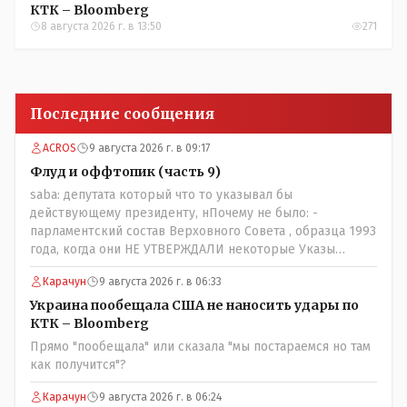
КТК – Bloomberg
8 августа 2026 г. в 13:50
271
Последние сообщения
ACROS
9 августа 2026 г. в 09:17
Флуд и оффтопик (часть 9)
saba: депутата который что то указывал бы
действующему президенту, нПочему не было: -
парламентский состав Верховного Совета , образца 1993
года, когда они НЕ УТВЕРЖДАЛИ некоторые Указы
Назарбаева, особенно в части выборов и перевыборов и
Карачун
9 августа 2026 г. в 06:33
некоторых вопросах внутренней политики, и тогда
Назарбай волевым Указом РАСПУСТИЛ этот бунтарский
Украина пообещала США не наносить удары по
состав. Имя - Серикболсын Абдильдин вам знакомо -
КТК – Bloomberg
юывший секретарь ЦК КП Казахстана , впоследствии -
Прямо "пообещала" или сказала "мы постараемся но там
депутат Верховного Совета и Мажлиса и Председатель
как получится"?
партии коммунстов- он в то время и после и причём
НЕОДНОКРАТНО, указывал и многократно на недостатки
Карачун
9 августа 2026 г. в 06:24