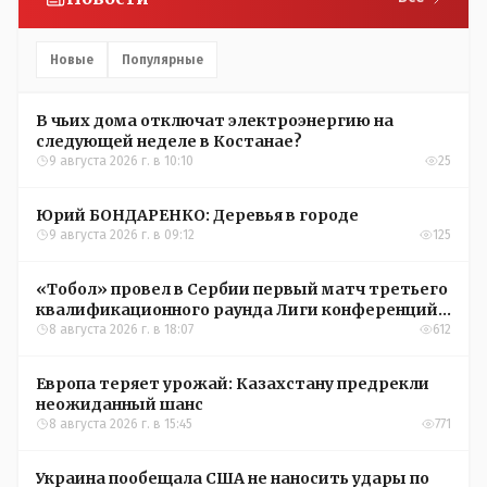
Новые
Популярные
В чьих дома отключат электроэнергию на
следующей неделе в Костанае?
9 августа 2026 г. в 10:10
25
Юрий БОНДАРЕНКО: Деревья в городе
9 августа 2026 г. в 09:12
125
«Тобол» провел в Сербии первый матч третьего
квалификационного раунда Лиги конференций
УЕФА
8 августа 2026 г. в 18:07
612
Европа теряет урожай: Казахстану предрекли
неожиданный шанс
8 августа 2026 г. в 15:45
771
Украина пообещала США не наносить удары по