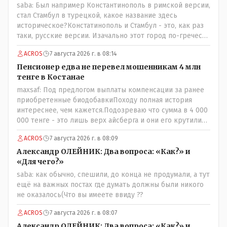
saba: Был например Константинополь в римской версии,
стал Стамбул в турецкой, какое название здесь
историческое?Констатинополь и Стамбул - это, как раз
таки, русские версии. Изачально этот город по-гречески
назывался Бизантиов, а на латыни - Бизантинум. Потом
ACROS
7 августа 2026 г. в 08:14
он стал Константинополисом. Турки до 1930 года
назваали его Константиние. И лишь в 1930 году
Пенсионер едва не перевел мошенникам 4 млн
переименовали в Истанбул.
тенге в Костанае
maxsaf: Под предлогом выплаты компенсации за ранее
приобретенные биодобавкиПоходу полная история
интереснее, чем кажется.Подозреваю что сумма в 4 000
000 тенге - это лишь верх айсберга и они его крутили
по полной за эти биодобавки.
ACROS
7 августа 2026 г. в 08:09
Александр ОЛЕЙНИК: Два вопроса: «Как?» и
«Для чего?»
saba: как обычно, спешили, до конца не продумали, а тут
ещё на важных постах где думать должны были никого
не оказалось(Что вы имеете ввиду ??
ACROS
7 августа 2026 г. в 08:07
Александр ОЛЕЙНИК: Два вопроса: «Как?» и