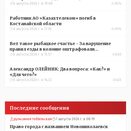
желающих
6 августа 2026 г. в 19:08
1674
Работник АО «Казахтелеком» погиб в
Костанайской области
6 августа 2026 г. в 17:10
1914
Вот такое рыбацкое счастье - За нарушение
правил езды в колонне оштрафовали
участников соревнований в Аркалыке
6 августа 2026 г. в 15:57
603
Александр ОЛЕЙНИК: Два вопроса: «Как?» и
«Для чего?»
6 августа 2026 г. в 14:32
433
Последние сообщения
дульсинея тобЫльская
7 августа 2026 г. в 08:19
Право города с названием Новониколаевск