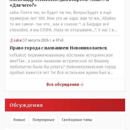
«Для чего?»
saba: Почти так, но будет ли так, ВопросБудет и ещё
примерно лет 100. Мне это не надо, вам то же,, Абайке
то же самое- так что , как в сказке: "...в Багдаде всё
спокойно, и мы СПИМ, глаза не открываем....". У нас ( я
сужу лично и это моё мнение- может ошибочное, но это
saba
7 августа 2026 г. в 07:45
моё личное) менталитет такой - спокойный и
пофигистский, в генах и в крови уважение и почтение к
Право города с названием Новониколаевск
старшим ( под старшим надо понимать - по возрасту, по
vofkakst: переименованному кОстанаю историческое
социальному положению, по богатству, по родословной
имя?Так , а какое название истрическое по Вашему
и так далее) передающиее с молоком матери. Не зря же
любопытно было бы узнать? Новониколаевском город
принято: - старший род из Младшего Жуза подчиняется
пробыл кажется лет 14! Всё остальное время был в
и уважает младший род из Среднего Жуза, и старший
русской версии Кустанаем, теперь в казахской версии
род из Среднего Жуза так же поступает по отношению к
Костанай. Что не так? При чём здесь ономасты? Был
Все обсуждения
младшему роду из Старшего Жуза. Этого сейчас не
например Константинополь в римской версии, стал
принято соблюдать- но в крови и в генах, на
Стамбул в турецкой, какое название здесь
подсознательном уровне - это сидит. Так что пока будет
историческое?
Обсуждения
так.
Новые
Популярные
Свободные темы