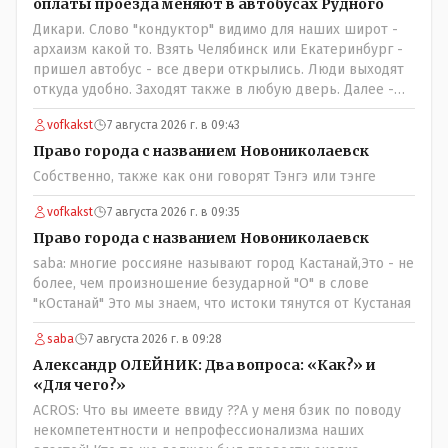
оплаты проезда меняют в автобусах Рудного
Дикари. Слово "кондуктор" видимо для наших широт -
архаизм какой то. Взять Челябинск или Екатеринбург -
пришел автобус - все двери открылись. Люди выходят
откуда удобно. Заходят также в любую дверь. Далее -
либо платишь сам (у каждой двери есть валидатор),
vofkakst
7 августа 2026 г. в 09:43
либо кондуктор подойдет с терминалом. Водитель
разгружен от вопросов оплаты, полностью
Право города с названием Новониколаевск
сконцентрировавшись на управлении автобусом.
Собственно, также как они говорят Тэнгэ или тэнге
Кондуктор - помимо удобства - несомненно рабочие
места. Сколько людей можно трудоустроить? Но зачем,
vofkakst
7 августа 2026 г. в 09:35
когда водитель должен и на дорогу смотреть, и оплату
Право города с названием Новониколаевск
контролировать , и (в редких случаях оплаты наличкой)
saba: многие россияне называют город Кастанай,Это - не
сдачу выдавать. У нас прогресс почему-то идет с
более, чем произношение безударной "О" в слове
регрессом рука об руку. Любую хорошую задумку
"кОстанай" Это мы знаем, что истоки тянутся от Кустаная
умудряемся похерить(
saba
7 августа 2026 г. в 09:28
Александр ОЛЕЙНИК: Два вопроса: «Как?» и
«Для чего?»
ACROS: Что вы имеете ввиду ??А у меня бзик по поводу
некомпетентности и непрофессионализма наших