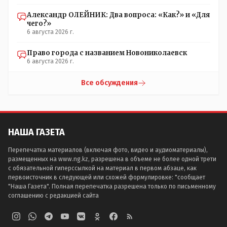
Александр ОЛЕЙНИК: Два вопроса: «Как?» и «Для
чего?»
6 августа 2026 г.
Право города с названием Новониколаевск
6 августа 2026 г.
Все обсуждения
НАША ГАЗЕТА
Перепечатка материалов (включая фото, видео и аудиоматериалы),
размещенных на www.ng.kz, разрешена в объеме не более одной трети
с обязательной гиперссылкой на материал в первом абзаце, как
первоисточник в следующей или схожей формулировке: "сообщает
"Наша Газета". Полная перепечатка разрешена только по письменному
соглашению с редакцией сайта