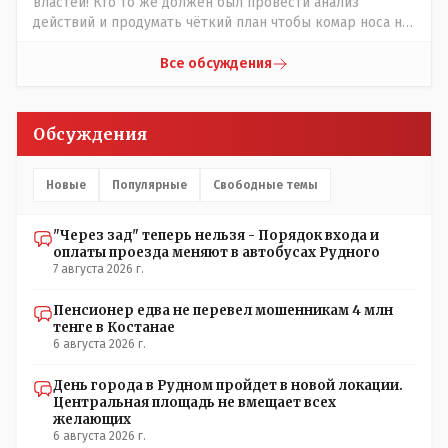
властей! Кто то же должен был провести анализ
действий и продумать чёткий план чтобы комар носа не
подточил! Но тут явно спешили, а в аналитическом
центре либо кто то из родственников сидит, либо
Все обсуждения
ведущий специалист на Мальдивы уехал, либо всё
вместе! Пока прокатывает по вышеизложенным Вами
причинам, просто обстоятельства немного меняются по
Обсуждения
сравнению с Назарбаевскими временами, власти
решили пощупать кошелёк населения, а это уже
неизвестная в уравнении взаимоотношений власти и
Новые
Популярные
Свободные темы
народа! Тут бы как раз специалист-аналитик и
пригодился бы!
"Через зад" теперь нельзя - Порядок входа и
оплаты проезда меняют в автобусах Рудного
7 августа 2026 г.
Пенсионер едва не перевел мошенникам 4 млн
тенге в Костанае
6 августа 2026 г.
День города в Рудном пройдет в новой локации.
Центральная площадь не вмещает всех
желающих
6 августа 2026 г.