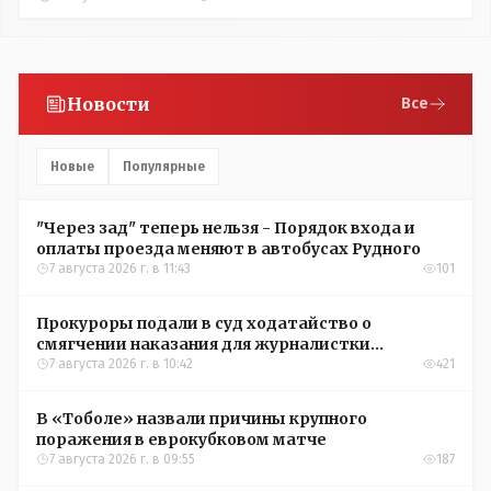
Новости
Все
Новые
Популярные
"Через зад" теперь нельзя - Порядок входа и
оплаты проезда меняют в автобусах Рудного
7 августа 2026 г. в 11:43
101
Прокуроры подали в суд ходатайство о
смягчении наказания для журналистки
Александры Алёховой
7 августа 2026 г. в 10:42
421
В «Тоболе» назвали причины крупного
поражения в еврокубковом матче
7 августа 2026 г. в 09:55
187