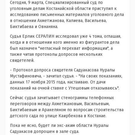
Сегодня, 9 марта, Специализированный суд по
уголовным делам Костанайской области приступил к
исследованию письменных материалов уголовного дела
в отношении Ахметжанова, Калиева, Васильева,
Биктибаева и Овнаняна.
Судья Ерлик СЕРАЛИН исследовал уже 4 тома, оглашая,
когда и в отношении кого именно из фигурантов дела
был назначен "негласный перехват информации", а
также читая протоколы допросов нескольких
свидетелей.
- Протокол допроса свидетеля Садуакасова Нуралы
Мустафиновича, - зачитал судья. - "На своих показаниях,
данных 17 ноября 2015 года, настаиваю. От дачи
показаний на очной ставке с Утешовым отказываюсь".
Сейчас судья зачитывает стенограммы телефонных
переговоров между Ахметжановым, Васильевым,
Биктибаевым и Аракеляном по вопросам строительства
детского сада по улице Каирбекова в Костанае.
Пока не ясно, будет ли экс-аким области Нуралы
Садуакасов допрошен в зале суда.