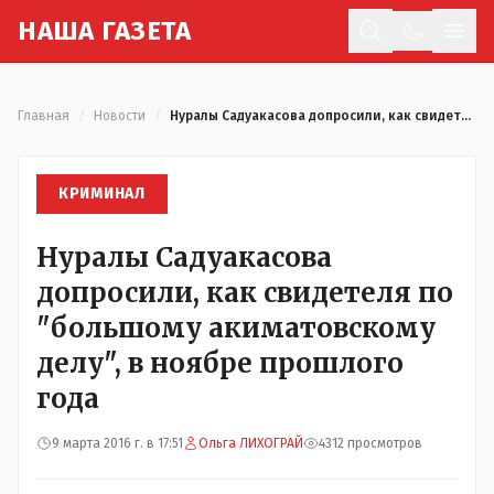
Н
АША
Г
АЗЕТА
Отк
Главная
/
Новости
/
Нуралы Садуакасова допросили, как свидетеля по "большому акиматовскому делу", в ноябре прошлого года
КРИМИНАЛ
Нуралы Садуакасова
допросили, как свидетеля по
"большому акиматовскому
делу", в ноябре прошлого
года
9 марта 2016 г. в 17:51
Ольга ЛИХОГРАЙ
4312 просмотров