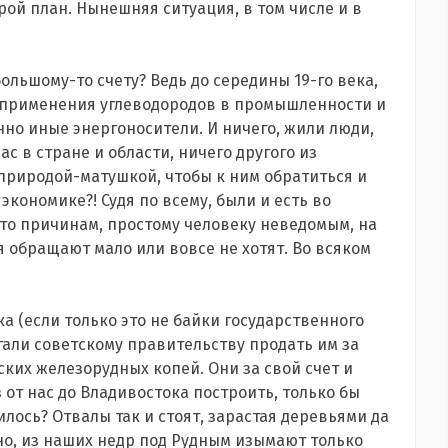
рой план. Нынешняя ситуация, в том числе и в
ольшому-то счету? Ведь до середины 19-го века,
о применения углеводородов в промышленности и
но иные энергоносители. И ничего, жили люди,
нас в стране и области, ничего другого из
природой-матушкой, чтобы к ним обратиться и
 экономике?! Судя по всему, были и есть во
-то причинам, простому человеку неведомым, на
обращают мало или вовсе не хотят. Во всяком
ка (если только это не байки государственного
али советскому правительству продать им за
ких железорудных копей. Они за свой счет и
 от нас до Владивостока построить, только бы
илось? Отвалы так и стоят, зарастая деревьями да
тно, из наших недр под Рудным изымают только