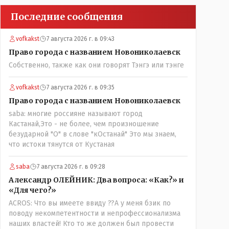
Последние сообщения
vofkakst
7 августа 2026 г. в 09:43
Право города с названием Новониколаевск
Собственно, также как они говорят Тэнгэ или тэнге
vofkakst
7 августа 2026 г. в 09:35
Право города с названием Новониколаевск
saba: многие россияне называют город
Кастанай,Это - не более, чем произношение
безударной "О" в слове "кОстанай" Это мы знаем,
что истоки тянутся от Кустаная
saba
7 августа 2026 г. в 09:28
Александр ОЛЕЙНИК: Два вопроса: «Как?» и
«Для чего?»
ACROS: Что вы имеете ввиду ??А у меня бзик по
поводу некомпетентности и непрофессионализма
наших властей! Кто то же должен был провести