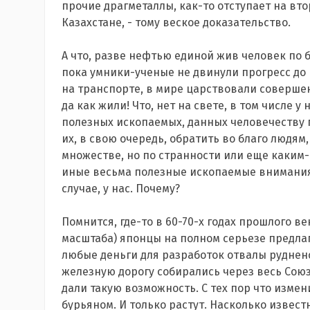
прочие драгметаллы, как-то отступает на вто
Казахстане, - тому веское доказательство.
А что, разве нефтью единой жив человек по б
пока умники-ученые не двинули прогресс д
на транспорте, в мире царствовали совершен
да как жили! Что, нет на свете, в том числе у 
полезных ископаемых, данных человечеству 
их, в свою очередь, обратить во благо людям,
множестве, но по странности или еще каким
иные весьма полезные ископаемые внимания 
случае, у нас. Почему?
Помнится, где-то в 60-70-х годах прошлого ве
масштаба) японцы на полном серьезе предлаг
любые деньги для разработок отвалы рудненс
железную дорогу собирались через весь Союз
дали такую возможность. С тех пор что измен
бурьяном. И только растут. Насколько извес