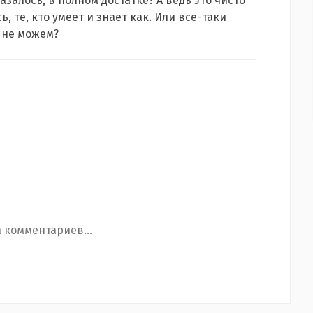
азалось, в полном достатке? А ведь это чисто
 те, кто умеет и знает как. Или все-таки
 не можем?
 комментариев...