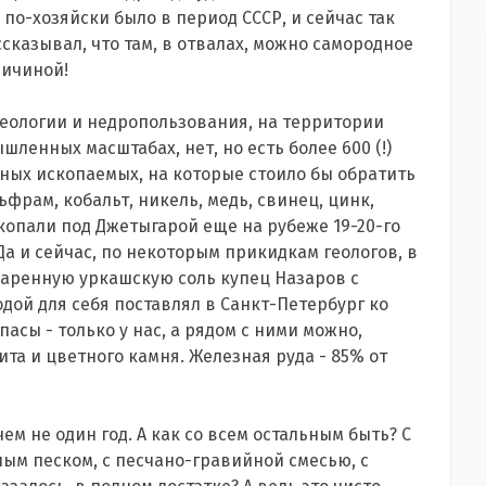
е по-хозяйски было в период СССР, и сейчас так
ссказывал, что там, в отвалах, можно самородное
личиной!
еологии и недропользования, на территории
шленных масштабах, нет, но есть более 600 (!)
ых ископаемых, на которые стоило бы обратить
фрам, кобальт, никель, медь, свинец, цинк,
 копали под Джетыгарой еще на рубеже 19-20-го
а и сейчас, по некоторым прикидкам геологов, в
оваренную уркашскую соль купец Назаров с
дой для себя поставлял в Санкт-Петербург ко
асы - только у нас, а рядом с ними можно,
та и цветного камня. Железная руда - 85% от
ичем не один год. А как со всем остальным быть? С
ым песком, с песчано-гравийной смесью, с