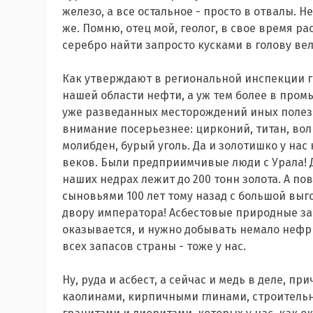
железо, а все остальное - просто в отвалы. Н
же. Помню, отец мой, геолог, в свое время ра
серебро найти запросто кусками в голову ве
Как утверждают в региональной инспекции г
нашей области нефти, а уж тем более в промы
уже разведанных месторождений иных полезн
внимание посерьезнее: цирконий, титан, воль
молибден, бурый уголь. Да и золотишко у нас
веков. Были предприимчивые люди с Урала! Д
наших недрах лежит до 200 тонн золота. А п
сыновьями 100 лет тому назад с большой выго
двору императора! Асбестовые природные зап
оказывается, и нужно добывать немало нефри
всех запасов страны - тоже у нас.
Ну, руда и асбест, а сейчас и медь в деле, пр
каолинами, кирпичными глинами, строительн