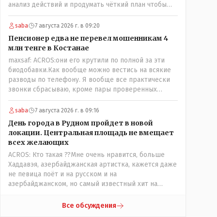
анализ действий и продумать чёткий план чтобы
комар носа не подточил! Но тут явно спешили, а в
аналитическом центре либо кто то из
saba
7 августа 2026 г. в 09:20
родственников сидит, либо ведущий специалист на
Пенсионер едва не перевел мошенникам 4
Мальдивы уехал, либо всё вместе! Пока
млн тенге в Костанае
прокатывает по вышеизложенным Вами причинам,
maxsaf: ACROS:они его крутили по полной за эти
просто обстоятельства немного меняются по
биодобавки.Как вообще можно вестись на всякие
сравнению с Назарбаевскими временами, власти
разводы по телефону. Я вообще все практически
решили пощупать кошелёк населения, а это уже
звонки сбрасываю, кроме пары проверенных
неизвестная в уравнении взаимоотношений власти
контактов. Один раз мне мой банк позвонил, не
и народа! Тут бы как раз специалист-аналитик и
мошенники. Я приехал туда, в банк, нашел того, кто
пригодился бы!
saba
7 августа 2026 г. в 09:16
мне звонил, притащил к главному менеджеру и
День города в Рудном пройдет в новой
обоим сказал: ещё один такой звонок, без разницы,
локации. Центральная площадь не вмещает
какая причина, и я счета свои у вас позакрываю.
всех желающих
Остальные входящие сразу в бан, по умолчанию для
ACROS: Кто такая ??Мне очень нравится, больше
меня любой входящий - Скам, пока не доказано
Хаддавэя, азербайджанская артистка, кажется даже
обратное - Zero trust. Все созвоны - только на
не певица поёт и на русском и на
верифицируемые номера.Всё верно, я тоже так
азербайджанском, но самый известный хит на
поступаю,но увы любопытство ещё никто не
турецком. У неё очень необычный низкий тембр
отменял! Я уже давно всё объяснил жене, но она
голоса!
все равно меня допрашивает:" Кто звонил? От кого
Все обсуждения
скрываешься? Почему сбросил?"