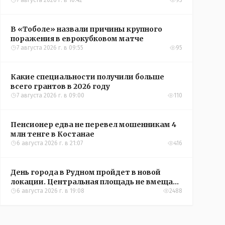
Александры Алёховой
7 августа 2026 г. в 10:42
93
В «Тоболе» назвали причины крупного
поражения в еврокубковом матче
7 августа 2026 г. в 09:55
95
Какие специальности получили больше
всего грантов в 2026 году
7 августа 2026 г. в 09:00
110
Пенсионер едва не перевел мошенникам 4
млн тенге в Костанае
6 августа 2026 г. в 21:07
416
День города в Рудном пройдет в новой
локации. Центральная площадь не вмещает
всех желающих
6 августа 2026 г. в 19:08
2488