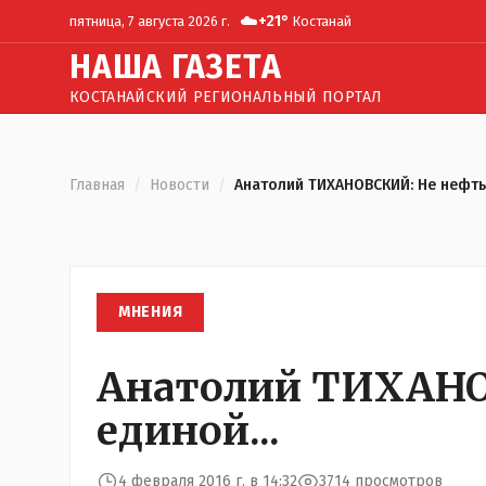
☁️
+
21
°
пятница, 7 августа 2026 г.
Костанай
Н
АША
Г
АЗЕТА
КОСТАНАЙСКИЙ РЕГИОНАЛЬНЫЙ ПОРТАЛ
Главная
/
Новости
/
Анатолий ТИХАНОВСКИЙ: Не нефтью
МНЕНИЯ
Анатолий ТИХАНО
единой...
4 февраля 2016 г. в 14:32
3714 просмотров