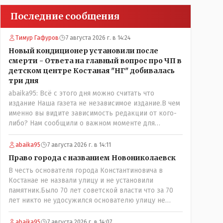
Последние сообщения
Тимур Гафуров
7 августа 2026 г. в 14:24
Новый кондиционер установили после
смерти - Ответа на главный вопрос про ЧП в
детском центре Костаная "НГ" добивалась
три дня
abaika95: Всё с этого дня можно считать что
издание Наша газета не независимое издание.В чем
именно вы видите зависимость редакции от кого-
либо? Нам сообщили о важном моменте для
описываемой истории. И редакция отреагировала
бы дополнительным исследованием на такие
abaika95
7 августа 2026 г. в 14:11
вопрос от любого читателя. Писать "как надо"
Право города с названием Новониколаевск
редакция не будет. Но мы будем публиковать
В честь основателя города Константиновича в
полную и объективную информацию. А потом
Костанае не назвали улицу и не установили
продолжать тему. если выяснятся новые
памятник.Было 70 лет советской власти что за 70
обстоятельства.
лет никто не удосужился основателю улицу не
назвать? Не комильфо было генерал-губернаторам
улицы дарить? При СССР что то знали о нем такое
abaika95
7 августа 2026 г. в 14:07