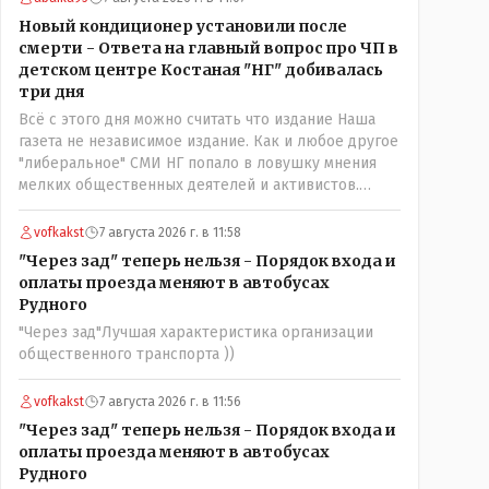
нехорошее? Ну и сейчас значит не надо. Обойдёмся
Новый кондиционер установили после
как-нибудь vofkakst: Где ономасты, которые топят
смерти - Ответа на главный вопрос про ЧП в
за возвращение исторических названийТак
детском центре Костаная "НГ" добивалась
вернули же историческое Кустанай коренное
три дня
название городишка
Всё с этого дня можно считать что издание Наша
газета не независимое издание. Как и любое другое
"либеральное" СМИ НГ попало в ловушку мнения
мелких общественных деятелей и активистов.
Теперь любой активист и НПОшник будет поносить
и диктовать условия газете информационно
vofkakst
7 августа 2026 г. в 11:58
бомбордируя ее пока та не начнет писать "как
"Через зад" теперь нельзя - Порядок входа и
надо" определенному кругу лиц. Редакторская
оплаты проезда меняют в автобусах
политика, коллектив журналистов уже ниче не
Рудного
значат. Прискорбно и иронично
"Через зад"Лучшая характеристика организации
общественного транспорта ))
vofkakst
7 августа 2026 г. в 11:56
"Через зад" теперь нельзя - Порядок входа и
оплаты проезда меняют в автобусах
Рудного