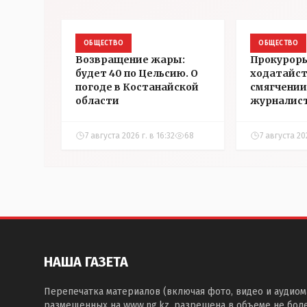
ОБЩЕСТВО
ОБЩЕСТВО
Возвращение жары:
Прокуроры
будет 40 по Цельсию. О
ходатайст
погоде в Костанайской
смягчении
области
журналис
Александ
7 августа 2026 г. в 16:32
68
7 августа 202
НАША ГАЗЕТА
Перепечатка материалов (включая фото, видео и аудиом
размещенных на www.ng.kz, разрешена в объеме не бол