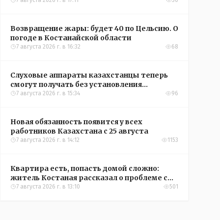
Казахстана по футболу
7 августа 2026 г. в 17:11
30
Возвращение жары: будет 40 по Цельсию. О
погоде в Костанайской области
7 августа 2026 г. в 16:32
68
Слуховые аппараты казахстанцы теперь
смогут получать без установления
инвалидности
7 августа 2026 г. в 15:34
96
Новая обязанность появится у всех
работников Казахстана с 25 августа
7 августа 2026 г. в 14:12
1153
Квартира есть, попасть домой сложно:
житель Костаная рассказал о проблеме с
подъездом
7 августа 2026 г. в 13:10
501