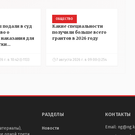
ОБЩЕСТВО
 подали в суд
Какие специальности
во о
получили больше всего
 наказания для
грантов в 2026 году
тки
ры Алёховой
6 г. в 10:42
1133
7 августа 2026 г. в 09:00
254
РАЗДЕЛЫ
КОНТАКТЫ
Email:
ng@ng.k
атериалы),
Новости
ее одной трети