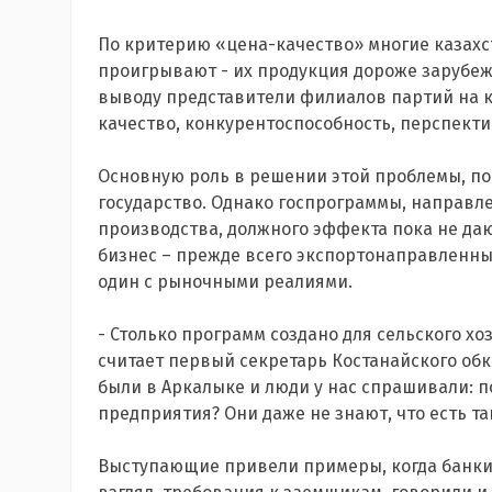
По критерию «цена-качество» многие казах
проигрывают - их продукция дороже зарубежн
выводу представители филиалов партий на к
качество, конкурентоспособность, перспекти
Основную роль в решении этой проблемы, по
государство. Однако госпрограммы, направл
производства, должного эффекта пока не даю
бизнес – прежде всего экспортонаправленный
один с рыночными реалиями.
- Столько программ создано для сельского хоз
считает первый секретарь Костанайского об
были в Аркалыке и люди у нас спрашивали:
предприятия? Они даже не знают, что есть т
Выступающие привели примеры, когда банки