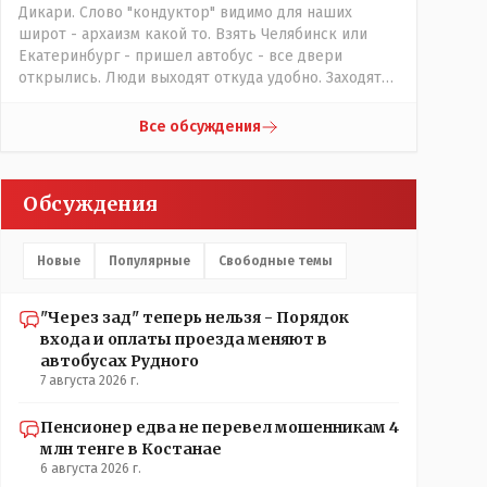
Дикари. Слово "кондуктор" видимо для наших
широт - архаизм какой то. Взять Челябинск или
Екатеринбург - пришел автобус - все двери
открылись. Люди выходят откуда удобно. Заходят
также в любую дверь. Далее - либо платишь сам (у
каждой двери есть валидатор), либо кондуктор
Все обсуждения
подойдет с терминалом. Водитель разгружен от
вопросов оплаты, полностью
сконцентрировавшись на управлении автобусом.
Обсуждения
Кондуктор - помимо удобства - несомненно
рабочие места. Сколько людей можно
трудоустроить? Но зачем, когда водитель должен и
Новые
Популярные
Свободные темы
на дорогу смотреть, и оплату контролировать , и (в
редких случаях оплаты наличкой) сдачу выдавать. У
нас прогресс почему-то идет с регрессом рука об
"Через зад" теперь нельзя - Порядок
руку. Любую хорошую задумку умудряемся
входа и оплаты проезда меняют в
похерить(
автобусах Рудного
7 августа 2026 г.
Пенсионер едва не перевел мошенникам 4
млн тенге в Костанае
6 августа 2026 г.