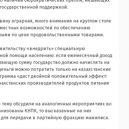
и о наличии бюрократических препон, мешающих
 государственной поддержкой.
овину аграрная, много внимания на круглом столе
 местных возможностей по обеспечению
ными по цене продовольственными товарами.
вительству «внедрить» специальную
ной помощи населению: если ежемесячный доход
остающую сумму государство должно начислять на
деньги можно потратить только на казахстанские
ограмма «даст двойной положительный эффект:
захстанских производителей продуктов питания
 тему обсудили на аналогичных мероприятиях во
ганизованы КНПК, то высказанные на них
, для передачи в партийную фракцию мажилиса.