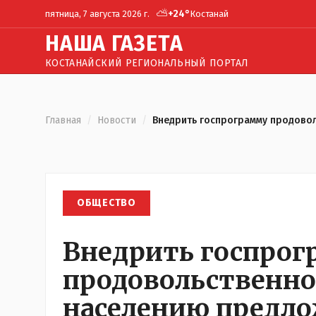
⛅
+
24
°
пятница, 7 августа 2026 г.
Костанай
Н
АША
Г
АЗЕТА
КОСТАНАЙСКИЙ РЕГИОНАЛЬНЫЙ ПОРТАЛ
Главная
/
Новости
/
Внедрить госпрограмму продово
ОБЩЕСТВО
Внедрить госпро
продовольственн
населению предл