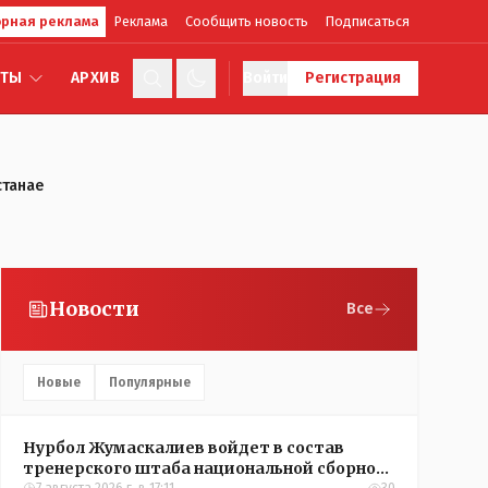
рная реклама
Реклама
Сообщить новость
Подписаться
КТЫ
АРХИВ
Войти
Регистрация
станае
Новости
Все
Новые
Популярные
Нурбол Жумаскалиев войдет в состав
тренерского штаба национальной сборной