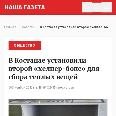
Н
АША
Г
АЗЕТА
Отк
Главная
/
Новости
/
В Костанае установили второй «хелпер-бокс» для сбора теплых вещей
ОБЩЕСТВО
В Костанае установили
второй «хелпер-бокс» для
сбора теплых вещей
3 ноября 2015 г. в 18:48
2435 просмотров