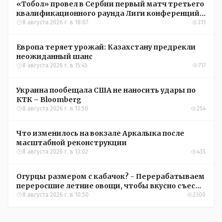
«Тобол» провел в Сербии первый матч третьего
квалификационного раунда Лиги конференций
УЕФА
8 августа 2026 г. в 18:07
311
Европа теряет урожай: Казахстану предрекли
неожиданный шанс
8 августа 2026 г. в 15:45
717
Украина пообещала США не наносить удары по
КТК – Bloomberg
8 августа 2026 г. в 13:50
254
Что изменилось на вокзале Аркалыка после
масштабной реконструкции
8 августа 2026 г. в 13:02
435
Огурцы размером с кабачок? - Перерабатываем
переросшие летние овощи, чтобы вкусно съесть
зимой
8 августа 2026 г. в 10:50
2300