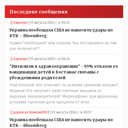
Последние сообщения
Карачун
9 августа 2026 г. в 06:33
Украина пообещала США не наносить удары по
КТК – Bloomberg
Прямо "пообещала" или сказала "мы постараемся но там
как получится"?
Карачун
9 августа 2026 г. в 06:24
"Нигилизм в здравоохранении" - 95% отказов от
вакцинации детей в Костанае связаны с
убеждениями родителей
Vlad Kostanai: Кто отвечает за условия хранения вакцин?
Медики! Кто закупает качественные вакцины от
мировых производителей? Медики!Даже при идеальных
условиях тысячная доля процента от всех
вакцинированных может иметь плохие последствия от
родом из Шанхая2022
9 августа 2026 г. в 00:57
прививки. Бумага нужна как защита от дол.....бов не
дружащих с школьными курсами предметов, в
Украина пообещала США не наносить удары по
частности биологии и математики. Vlad Kostanai: Поэтому
КТК – Bloomberg