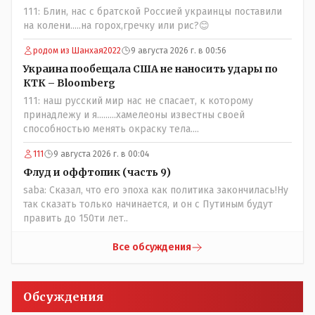
люди и отказываются и я в том числе своих не
111: Блин, нас с братской Россией украинцы поставили
прививал.Лично я вам и тем другим людям благодарен.
на колени.....на горох,гречку или рис?😊
Добровольные действия направленные на сокращение
частотности появления в популяции соответствующих
родом из Шанхая2022
9 августа 2026 г. в 00:56
комбинаций генов заслуживают благодарности. Мы и
Украина пообещала США не наносить удары по
без того основательно загубили нормальный
КТК – Bloomberg
естественный отбор.
111: наш русский мир нас не спасает, к которому
принадлежу и я.........хамелеоны известны своей
способностью менять окраску тела....
111
9 августа 2026 г. в 00:04
Флуд и оффтопик (часть 9)
saba: Сказал, что его эпоха как политика закончилась!Ну
так сказать только начинается, и он с Путиным будут
править до 150ти лет..
Все обсуждения
Обсуждения