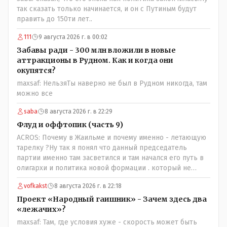
так сказать только начинается, и он с Путиным будут
править до 150ти лет..
111
9 августа 2026 г. в 00:02
Забавы ради - 300 млн вложили в новые
аттракционы в Рудном. Как и когда они
окупятся?
maxsaf: НельзяТы наверно не был в Рудном никогда, там
можно все
saba
8 августа 2026 г. в 22:29
Флуд и оффтопик (часть 9)
ACROS: Почему в Жаильме и почему именно - летающую
тарелку ?Ну так я понял что данный председатель
партии именно там засветился и там начался его путь в
олигархи и политика новой формации . который не
стесняется указать президенту на необходимость
vofkakst
8 августа 2026 г. в 22:18
скорого ухода! А летающая тарелка, потому что ещё не
было в истории независимого Казахстана депутата
Проект «Народный гаишник» - Зачем здесь два
который что то указывал бы действующему президенту,
«лежачих»?
не иначе инопланетянин, ну а на чём инопланетяне
maxsaf: Там, где условия хуже - скорость может быть