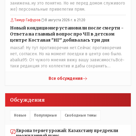
передвигаются?
занижена..ну это понятно. Но не перед домом служивого
же) персональные привелегии прям.
Тимур Гафуров
8 августа 2026 г. в 21:20
Новый кондиционер установили после смерти -
Ответа на главный вопрос про ЧП в детском
центре Костаная "НГ" добивалась три дня
maxsaf: Ну тут противоречия нет.Сейчас противоречия
нет, согласен. Но на момент поездки в центр оно было.
abaika95: От чужого мнения вижу вашу зависимостьВсё-
таки редакция это коллектив и дабы сохранить
профессиональное лицо можно было бы и указать
Общественному объединению на не корректность
Все обсуждения
высказываний о вас в том тоне в котором была та
публикация.В комментарии от ОО было и мнение, и
факт. На мнение я ответил там же. В том же тоне
Обсуждения
отвечать не намерен, но акценты расставил. А вот факт
нужно было проверить. Что мы и сделали. И если это вы
называете зависимостью, то у меня другое
Новые
Популярные
Свободные темы
представление об этом термине.
Европа теряет урожай: Казахстану предрекли
неожиданный шанс