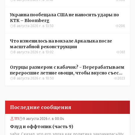
Украина пообещала США не наносить удары по
КТК – Bloomberg
8 августа 2026 г. в 13:50
206
Что изменилось на вокзале Аркалыка после
масштабной реконструкции
8 августа 2026 г. в 13:02
361
Огурцы размером с кабачок? - Перерабатываем
переросшие летние овощи, чтобы вкусно съесть
зимой
8 августа 2026 г. в 10:50
2023
Последние сообщения
111
9 августа 2026 г. в 00:04
Флуд и оффтопик (часть 9)
saba: Сказал, что его эпоха как политика закончилась!Ну