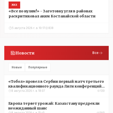
ЖКХ
«Все по нулям!» - Заготовку угля в районах
раскритиковал аким Костанайской области
5 августа 2026 г. в 10:17
838
Новости
Все
Новые
Популярные
«Тобол» провел в Сербии первый матч третьего
квалификационного раунда Лиги конференций
УЕФА
8 августа 2026 г. в 18:07
130
Европа теряет урожай: Казахстану предрекли
неожиданный шанс
8 августа 2026 г. в 15:45
560