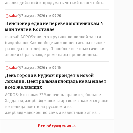
анализ действий и продумать чёткий план чтобы
комар носа не подточил! Но тут явно спешили, а в
аналитическом центре либо кто то из
saba
7 августа 2026 г. в 09:20
родственников сидит, либо ведущий специалист на
Пенсионер едва не перевел мошенникам 4
Мальдивы уехал, либо всё вместе! Пока
млн тенге в Костанае
прокатывает по вышеизложенным Вами причинам,
maxsaf: ACROS:они его крутили по полной за эти
просто обстоятельства немного меняются по
биодобавки.Как вообще можно вестись на всякие
сравнению с Назарбаевскими временами, власти
разводы по телефону. Я вообще все практически
решили пощупать кошелёк населения, а это уже
звонки сбрасываю, кроме пары проверенных
неизвестная в уравнении взаимоотношений власти
контактов. Один раз мне мой банк позвонил, не
и народа! Тут бы как раз специалист-аналитик и
мошенники. Я приехал туда, в банк, нашел того, кто
пригодился бы!
saba
7 августа 2026 г. в 09:16
мне звонил, притащил к главному менеджеру и
День города в Рудном пройдет в новой
обоим сказал: ещё один такой звонок, без разницы,
локации. Центральная площадь не вмещает
какая причина, и я счета свои у вас позакрываю.
всех желающих
Остальные входящие сразу в бан, по умолчанию для
ACROS: Кто такая ??Мне очень нравится, больше
меня любой входящий - Скам, пока не доказано
Хаддавэя, азербайджанская артистка, кажется даже
обратное - Zero trust. Все созвоны - только на
не певица поёт и на русском и на
верифицируемые номера.Всё верно, я тоже так
азербайджанском, но самый известный хит на
поступаю,но увы любопытство ещё никто не
турецком. У неё очень необычный низкий тембр
отменял! Я уже давно всё объяснил жене, но она
голоса!
все равно меня допрашивает:" Кто звонил? От кого
Все обсуждения
скрываешься? Почему сбросил?"