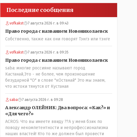
Последние сообщения
vofkakst
7 августа 2026 г. в 09:43
Право города с названием Новониколаевск
Собственно, также как они говорят Тэнгэ или тэнге
vofkakst
7 августа 2026 г. в 09:35
Право города с названием Новониколаевск
saba: многие россияне называют город
Кастанай,Это - не более, чем произношение
безударной "О" в слове "кОстанай" Это мы знаем,
что истоки тянутся от Кустаная
saba
7 августа 2026 г. в 09:28
Александр ОЛЕЙНИК: Два вопроса: «Как?» и
«Для чего?»
ACROS: Что вы имеете ввиду ??А у меня бзик по
поводу некомпетентности и непрофессионализма
наших властей! Кто то же должен был провести