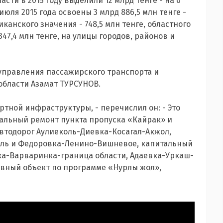
сти в 2015 году выделили 12 млрд тенге - на 6
июля 2015 года освоены 3 млрд 886,5 млн тенге -
иканского значения - 748,5 млн тенге, областного
347,4 млн тенге, на улицы городов, районов и
управления пассажирского транспорта и
области Азамат ТУРСУНОВ.
ртной инфраструктуры, - перечислил он: - Это
тальный ремонт пункта пропуска «Кайрак» и
автодорог Аулиеколь-Диевка-Косагал-Акжол,
оль и Федоровка-Ленино-Вишневое, капитальный
ка-Варваринка-граница области, Адаевка-Уркаш-
ивный объект по программе «Нурлы жол»,