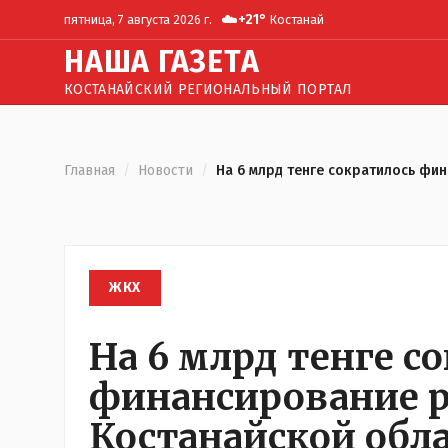
☁️
+
21
°
пятница, 7 августа 2026 г.
Костанай
Н
АША
Г
АЗЕТА
КОСТАНАЙСКИЙ РЕГИОНАЛЬНЫЙ ПОРТАЛ
Главная
/
Новости
/
На 6 млрд тенге сократилось фин
ЖКХ
На 6 млрд тенге с
финансирование р
Костанайской обла