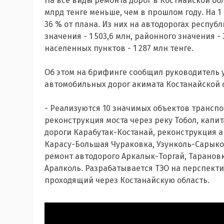
На все виды ремонта дорог в Костнайской обла
млрд тенге меньше, чем в прошлом году. На 1 
36 % от плана. Из них на автодорогах республ
значения - 1 503,6 млн, районного значения - 
населенных пунктов - 1 287 млн тенге.
Об этом на брифинге сообщил
руководитель 
автомобильных дорог акимата Костанайской 
- Реализуются 10 значимых объектов транспо
реконструкция моста через реку Тобол, капи
дороги Карабутак-Костанай, реконструкция 
Карасу-Большая Чураковка, Узунколь-Сарык
ремонт автодорого Аркалык-Торгай, Таранов
Аралколь. Разрабатывается ТЭО на перспект
проходящий через Костанайскую область.