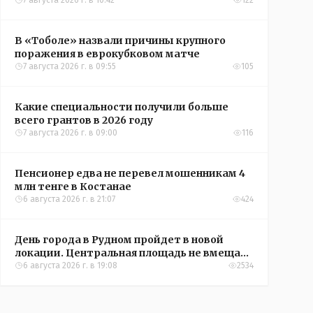
Александры Алёховой
7 августа 2026 г. в 10:42
122
В «Тоболе» назвали причины крупного
поражения в еврокубковом матче
7 августа 2026 г. в 09:55
105
Какие специальности получили больше
всего грантов в 2026 году
7 августа 2026 г. в 09:00
116
Пенсионер едва не перевел мошенникам 4
млн тенге в Костанае
6 августа 2026 г. в 21:07
424
День города в Рудном пройдет в новой
локации. Центральная площадь не вмещает
всех желающих
6 августа 2026 г. в 19:08
2534