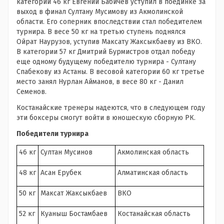
категории 46 кг Евгений Бабичев уступил в поединке за
выход в финал Султану Мусимову из Акмолинской
области. Его соперник впоследствии стал победителем
турнира. В весе 50 кг на третью ступень поднялся
Ойрат Наурузов, уступив Максату Жаксыкбаеву из ВКО.
В категории 57 кг Дмитрий Бурмистров отдал победу
еще одному будущему победителю турнира - Султану
Спабекову из Астаны. В весовой категории 60 кг третье
место занял Нурлан Айманов, в весе 80 кг - Данил
Семенов.
Костанайские тренеры надеются, что в следующем году
эти боксеры смогут войти в юношескую сборную РК.
Победители турнира
46 кг
Султан Мусинов
Акмолинская область
48 кг
Асан Ерубек
Алматинская область
50 кг
Максат Жаксыкбаев
ВКО
52 кг
Куаныш Бостамбаев
Костанайская область