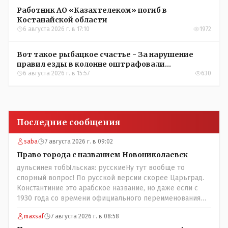
Работник АО «Казахтелеком» погиб в
Костанайской области
6 августа 2026 г. в 17:10
1972
Вот такое рыбацкое счастье - За нарушение
правил езды в колонне оштрафовали
участников соревнований в Аркалыке
6 августа 2026 г. в 15:57
630
Последние сообщения
saba
7 августа 2026 г. в 09:02
Право города с названием Новониколаевск
дульсинея тобЫльская: русскиеНу тут вообще то
спорный вопрос! По русской версии скорее Царьград.
Константиние это арабское название, но даже если с
1930 года со времени официального переименования
брать что можно назвать историческим названием
maxsaf
7 августа 2026 г. в 08:58
города? С 1930 уже тоже почти 100 лет прошло!