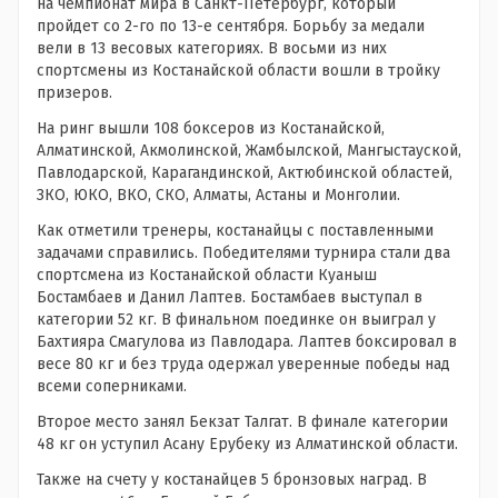
на чемпионат мира в Санкт-Петербург, который
пройдет со 2-го по 13-е сентября. Борьбу за медали
вели в 13 весовых категориях. В восьми из них
спортсмены из Костанайской области вошли в тройку
призеров.
На ринг вышли 108 боксеров из Костанайской,
Алматинской, Акмолинской, Жамбылской, Мангыстауской,
Павлодарской, Карагандинской, Актюбинской областей,
ЗКО, ЮКО, ВКО, СКО, Алматы, Астаны и Монголии.
Как отметили тренеры, костанайцы с поставленными
задачами справились. Победителями турнира стали два
спортсмена из Костанайской области Куаныш
Бостамбаев и Данил Лаптев. Бостамбаев выступал в
категории 52 кг. В финальном поединке он выиграл у
Бахтияра Смагулова из Павлодара. Лаптев боксировал в
весе 80 кг и без труда одержал уверенные победы над
всеми соперниками.
Второе место занял Бекзат Талгат. В финале категории
48 кг он уступил Асану Ерубеку из Алматинской области.
Также на счету у костанайцев 5 бронзовых наград. В