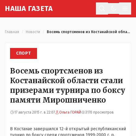
Н
АША
Г
АЗЕТА
Отк
Главная
/
Новости
/
Восемь спортсменов из Костанайской области стали призерами турнира по боксу памяти Мирошниченко
СПОРТ
Восемь спортсменов из
Костанайской области стали
призерами турнира по боксу
памяти Мирошниченко
17 августа 2015 г. в 22:07
Ольга ГОРАЙ
3170 просмотров
В Костанае завершился 12-й открытый республиканский
турнир по боксу среди спортсменов 1999-2000 г. р.