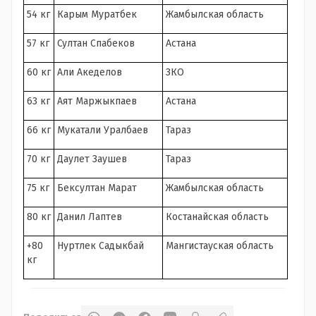
54 кг
Карым Муратбек
Жамбылская область
57 кг
Султан Спабеков
Астана
60 кг
Али Акеделов
ЗКО
63 кг
Аят Маржыкпаев
Астана
66 кг
Мукатали Уралбаев
Тараз
70 кг
Даулет Заушев
Тараз
75 кг
Бексултан Марат
Жамбылская область
80 кг
Данил Лаптев
Костанайская область
+80
Нуртлек Садыкбай
Мангистауская область
кг