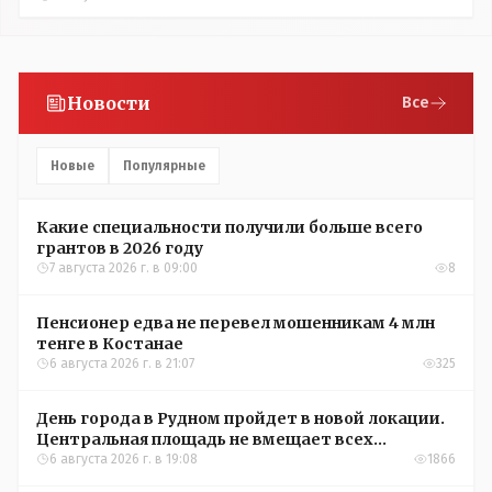
Новости
Все
Новые
Популярные
Какие специальности получили больше всего
грантов в 2026 году
7 августа 2026 г. в 09:00
8
Пенсионер едва не перевел мошенникам 4 млн
тенге в Костанае
6 августа 2026 г. в 21:07
325
День города в Рудном пройдет в новой локации.
Центральная площадь не вмещает всех
желающих
6 августа 2026 г. в 19:08
1866