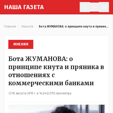
Н
АША
Г
АЗЕТА
Отк
Главная
/
Новости
/
Бота ЖУМАНОВА: о принципе кнута и пряника в отношениях с коммерческими банками
МНЕНИЯ
Бота ЖУМАНОВА: о
принципе кнута и пряника в
отношениях с
коммерческими банками
10 августа 2015 г. в 14:24
2753 просмотра