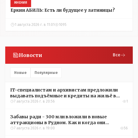
МНЕНИЯ
Еркин АБИЛЬ: Есть ли будущее у латиницы?
1 августа 2026 г. в 11:01
1095
Новости
Все
Новые
Популярные
IT-специалистам и архивистам предложили
выдавать подъёмные и кредиты на жильё в
сёлах Казахстана
7 августа 2026 г. в 20:56
1
Забавы ради - 300 млн вложили в новые
аттракционы в Рудном. Как и когда они
окупятся?
7 августа 2026 г. в 19:00
56