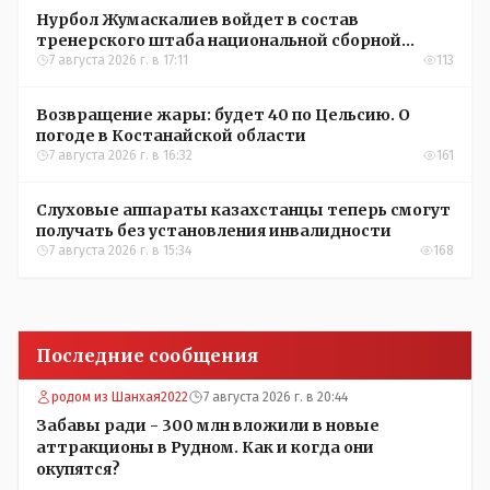
Нурбол Жумаскалиев войдет в состав
тренерского штаба национальной сборной
Казахстана по футболу
7 августа 2026 г. в 17:11
113
Возвращение жары: будет 40 по Цельсию. О
погоде в Костанайской области
7 августа 2026 г. в 16:32
161
Слуховые аппараты казахстанцы теперь смогут
получать без установления инвалидности
7 августа 2026 г. в 15:34
168
Последние сообщения
родом из Шанхая2022
7 августа 2026 г. в 20:44
Забавы ради - 300 млн вложили в новые
аттракционы в Рудном. Как и когда они
окупятся?