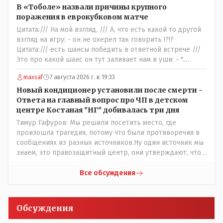
инстанции вынес: - ."....НЕ ОБЬЕКТИВНОЕ и
В «Тоболе» назвали причины крупного
НЕСПРАВЕДЛИВОЕ решение....." - так можно
поражения в еврокубковом матче
интрепретировать её высказывание ???
Цитата:/// На мой взгляд, /// А, что есть какой то другой
взгляд на игру: - он не охерел так говорить !?!?
Цитата:/// есть шансы победить в ответной встрече ///
Это про какой шанс он тут заливает нам в уши: - "..
забить на своём поле ЧЕТЫРЕ гола и при этом не
maxsaf
7 августа 2026 г. в 19:33
пропустить ни ОДНОГО,,,,"- сказки Венского леса.
Цитата://я поздравляю их с этой победой// Значит
Новый кондиционер установили после смерти -
морально: - игроки Тобола уже проиграли ответную
Ответа на главный вопрос про ЧП в детском
встречу: - чудо на поле не бывает, если только у тебя в
центре Костаная "НГ" добивалась три дня
команде играет сам Марадона....
Тимур Гафуров: Мы решили посетить место, где
произошла трагедия, потому что были противоречия в
сообщениях из разных источников.Ну один источник мы
знаем, это правозащитный центр, они утверждают, что
ничего толком не работало на момент трагедии. А кто
второй источник, с противоречивой информацией? Кто
Все обсуждения
до вашей поездки утверждал, что там все ОК, не жарко,
и всё работает как надо?
Обсуждения