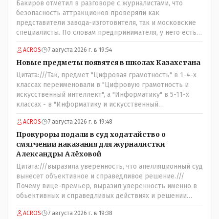
Бакиров отметил в разговоре с журналистами, что
безопасность аттракционов проверяли как
представители завода-изготовителя, так и московские
специалисты. По словам предпринимателя, у него есть
сертификат, что аттракционы соответствуют
ACROS
7 августа 2026 г. в 19:54
стандартам Евразийского экономического сообщества.
......сертификат это как у авто тех. паспорт,из этого
Новые предметы появятся в школах Казахстана
следует что каждый год перед тем как открыть сезон
Цитата:///Так, предмет "Цифровая грамотность" в 1-4-х
атракционов следует пригласить специалистов чтобы
классах переименовали в "Цифровую грамотность и
они проверили тех. состояние аттракционов чтоб никто
искусственный интеллект", а "Информатику" в 5-11-х
не покалечился и заверили всё это печатями и
классах - в "Информатику и искусственный
подписями обычно это так следует и аким должен взять
интеллект"./// Заголовок статьи: ..///.Новые предметы
под личный контроль за соблюдение Т.Б. ........у коммуняк
ACROS
7 августа 2026 г. в 19:48
появятся в школах Казахстана.../// А, в самой статье
за это отвечал тех. надзор.....а да насчёт брущатки будем
написано, что: "...переименовали...//" - где правильно ???
Прокуроры подали в суд ходатайство о
надеяться что она к весне не провалится и не
И они эти НОВЫЕ предметы действительно - появились
смягчении наказания для журналистки
поползёт....
или же их банально ПЕРЕИМЕНОВАЛИ и завтра обьявят
Александры Алёховой
это очередной и бесконечно длящей на протяжении вот
Цитата:///выразила уверенность, что апелляционный суд
уже более ТРИДЦАТИ лет: - новой школьной
вынесет объективное и справедливое решение.///
РЕФОРМОЙ.
Почему вице-премьер, выразил уверенность именно в
обьективных и справедливых действиях и решении
именно АПЕЛЛЯЦИОННОГО суда, а не суда ПЕРВОЙ
ACROS
7 августа 2026 г. в 19:38
инстанции ??? Значит она посчитала что суд первой