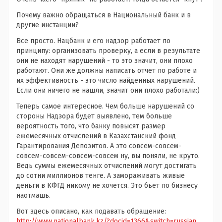
Почему важно обращаться в Национальный банк и в
другие инстанции?
Все просто. Нацбанк и его надзор работает по
принципу: организовать проверку, а если в результате
они не находят нарушений - то это значит, они плохо
работают. Они же должны написать отчет по работе и
их эффективность - это число найденных нарушений.
Если они ничего не нашли, значит они плохо работали:)
Теперь самое интересное. Чем больше нарушений со
стороны Надзора будет выявлено, тем больше
вероятность того, что банку повысят размер
ежемесячных отчислений в Казахстанский фонд
Гарантирования Депозитов. А это совсем-совсем-
совсем-совсем-совсем-совсем ну, вы поняли, не круто.
Ведь суммы ежемесячных отчислений могут достигать
до сотни миллионов тенге. А замораживать живые
деньги в КФГД никому не хочется. Это бьет по бизнесу
наотмашь.
Вот здесь описано, как подавать обращение:
http://www.nationalbank.kz/?docid=1366&switch=russian