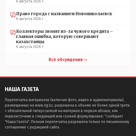
6 августа 2026 г.
Право города с названием Новониколаевск
6 августа 2026 г.
Коллекторы звонят из-за чужого кредита –
главная ошибка, которую совершают
казахстанцы
6 августа 2026 г.
Все обсуждения
НАША ГАЗЕТА
Перепечатка материалов (включая фото, видео и аудиоматериалы),
размещенных на www.ng.kz, разрешена в объеме не более одной трети
с обязательной гиперссылкой на материал в первом абзаце, как
первоисточник в следующей или схожей формулировке: "сообщает
"Наша Газета". Полная перепечатка разрешена только по письменному
соглашению с редакцией сайта