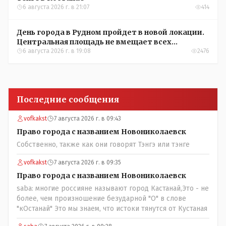
6 августа 2026 г. в 21:07
414
День города в Рудном пройдет в новой локации.
Центральная площадь не вмещает всех
желающих
6 августа 2026 г. в 19:08
2476
Последние сообщения
vofkakst
7 августа 2026 г. в 09:43
Право города с названием Новониколаевск
Собственно, также как они говорят Тэнгэ или тэнге
vofkakst
7 августа 2026 г. в 09:35
Право города с названием Новониколаевск
saba: многие россияне называют город Кастанай,Это - не
более, чем произношение безударной "О" в слове
"кОстанай" Это мы знаем, что истоки тянутся от Кустаная