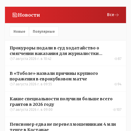
Новости
Все
Новые
Популярные
Прокуроры подали в суд ходатайство о
смягчении наказания для журналистки
Александры Алёховой
7 августа 2026 г. в 10:42
87
В «Тоболе» назвали причины крупного
поражения в еврокубковом матче
7 августа 2026 г. в 09:55
94
Какие специальности получили больше всего
грантов в 2026 году
7 августа 2026 г. в 09:00
107
Пенсионер едва не перевел мошенникам 4 млн
тенге в Костанае