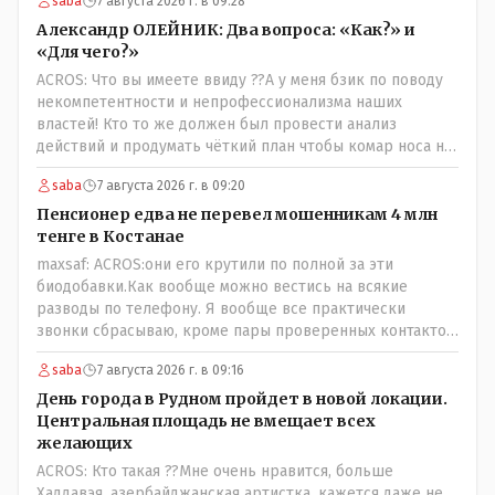
saba
7 августа 2026 г. в 09:28
Александр ОЛЕЙНИК: Два вопроса: «Как?» и
«Для чего?»
ACROS: Что вы имеете ввиду ??А у меня бзик по поводу
некомпетентности и непрофессионализма наших
властей! Кто то же должен был провести анализ
действий и продумать чёткий план чтобы комар носа не
подточил! Но тут явно спешили, а в аналитическом
saba
7 августа 2026 г. в 09:20
центре либо кто то из родственников сидит, либо
ведущий специалист на Мальдивы уехал, либо всё
Пенсионер едва не перевел мошенникам 4 млн
вместе! Пока прокатывает по вышеизложенным Вами
тенге в Костанае
причинам, просто обстоятельства немного меняются по
maxsaf: ACROS:они его крутили по полной за эти
сравнению с Назарбаевскими временами, власти
биодобавки.Как вообще можно вестись на всякие
решили пощупать кошелёк населения, а это уже
разводы по телефону. Я вообще все практически
неизвестная в уравнении взаимоотношений власти и
звонки сбрасываю, кроме пары проверенных контактов.
народа! Тут бы как раз специалист-аналитик и
Один раз мне мой банк позвонил, не мошенники. Я
пригодился бы!
saba
7 августа 2026 г. в 09:16
приехал туда, в банк, нашел того, кто мне звонил,
притащил к главному менеджеру и обоим сказал: ещё
День города в Рудном пройдет в новой локации.
один такой звонок, без разницы, какая причина, и я
Центральная площадь не вмещает всех
счета свои у вас позакрываю. Остальные входящие
желающих
сразу в бан, по умолчанию для меня любой входящий -
ACROS: Кто такая ??Мне очень нравится, больше
Скам, пока не доказано обратное - Zero trust. Все
Хаддавэя, азербайджанская артистка, кажется даже не