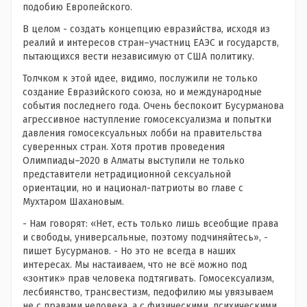
подобию Европейского.
В целом - создать концепцию евразийства, исходя из
реалий и интересов стран–участниц ЕАЭС и государств,
пытающихся вести независимую от США политику.
Толчком к этой идее, видимо, послужили не только
создание Евразийского союза, но и международные
события последнего года. Очень беспокоит Бусурманова
агрессивное наступление гомосексуализма и попытки
давления гомосексуальных лобби на правительства
суверенных стран. Хотя против проведения
Олимпиады–2020 в Алматы выступили не только
представители нетрадиционной сексуальной
ориентации, но и национал-патриоты во главе с
Мухтаром Шахановым.
- Нам говорят: «Нет, есть только лишь всеобщие права
и свободы, универсальные, поэтому подчиняйтесь», -
пишет Бусурманов. - Но это не всегда в наших
интересах. Мы настаиваем, что не всё можно под
«зонтик» прав человека подтягивать. Гомосексуализм,
лесбиянство, трансвестизм, педофилию мы увязываем
не с правами человека, а с физическими, психическими,