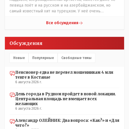
созвоны - только на верифицируемые номера.Всё
певица поёт и на русском и на азербайджанском, но
верно, я тоже так поступаю,но увы любопытство ещё
самый известный хит на турецком. У неё очень
никто не отменял! Я уже давно всё объяснил жене, но
необычный низкий тембр голоса!
она все равно меня допрашивает:" Кто звонил? От кого
Все обсуждения
скрываешься? Почему сбросил?"
Обсуждения
Новые
Популярные
Свободные темы
Пенсионер едва не перевел мошенникам 4 млн
тенге в Костанае
6 августа 2026 г.
День города в Рудном пройдет в новой локации.
Центральная площадь не вмещает всех
желающих
6 августа 2026 г.
Александр ОЛЕЙНИК: Два вопроса: «Как?» и «Для
чего?»