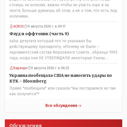
просто прагматизм и ничего личного. Победим мы, они
стоишь на коленях, важно чтобы не упасть еще и на
встанут под нас и наоборот и все это понимают..
локтя, больше думаешь об этом, а не о том, что есть под
коленями..
ACROS
9 августа 2026 г. в 09:17
Флуд и оффтопик (часть 9)
saba: депутата который что то указывал бы
действующему президенту, нПочему не было: -
парламентский состав Верховного Совета , образца 1993
года, когда они НЕ УТВЕРЖДАЛИ некоторые Указы
Назарбаева, особенно в части выборов и перевыборов и
Карачун
9 августа 2026 г. в 06:33
некоторых вопросах внутренней политики, и тогда
Назарбай волевым Указом РАСПУСТИЛ этот бунтарский
Украина пообещала США не наносить удары по
состав. Имя - Серикболсын Абдильдин вам знакомо -
КТК – Bloomberg
юывший секретарь ЦК КП Казахстана , впоследствии -
Прямо "пообещала" или сказала "мы постараемся но там
депутат Верховного Совета и Мажлиса и Председатель
как получится"?
партии коммунстов- он в то время и после и причём
НЕОДНОКРАТНО, указывал и многократно на недостатки
Все обсуждения
Назарбая и предлагал ему самому ДОБРОВОЛЬНО уйти с
поста Президента.
Обсуждения