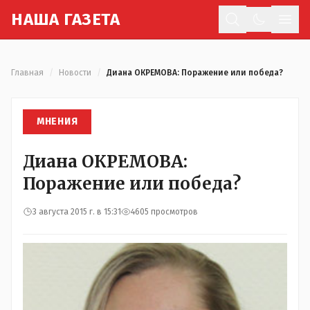
Н
АША
Г
АЗЕТА
Отк
Главная
/
Новости
/
Диана ОКРЕМОВА: Поражение или победа?
МНЕНИЯ
Диана ОКРЕМОВА:
Поражение или победа?
3 августа 2015 г. в 15:31
4605 просмотров