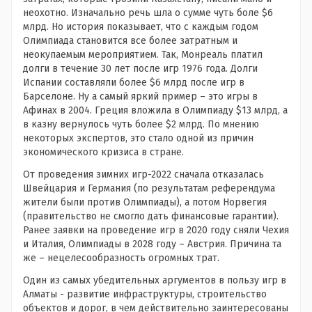
неохотно. Изначально речь шла о сумме чуть боле $6
млрд. Но история показывает, что с каждым годом
Олимпиада становится все более затратным и
неокупаемым мероприятием. Так, Монреаль платил
долги в течение 30 лет после игр 1976 года. Долги
Испании составляли более $6 млрд после игр в
Барселоне. Ну а самый яркий пример – это игры в
Афинах в 2004. Греция вложила в Олимпиаду $13 млрд, а
в казну вернулось чуть более $2 млрд. По мнению
некоторых экспертов, это стало одной из причин
экономического кризиса в стране.
От проведения зимних игр-2022 сначала отказалась
Швейцария и Германия (по результатам референдума
жители были против Олимпиады), а потом Норвегия
(правительство не смогло дать финансовые гарантии).
Ранее заявки на проведение игр в 2020 году сняли Чехия
и Италия, Олимпиады в 2028 году – Австрия. Причина та
же – нецелесообразность огромных трат.
Один из самых убедительных аргументов в пользу игр в
Алматы - развитие инфраструктуры, строительство
объектов и дорог, в чем действительно заинтересованы