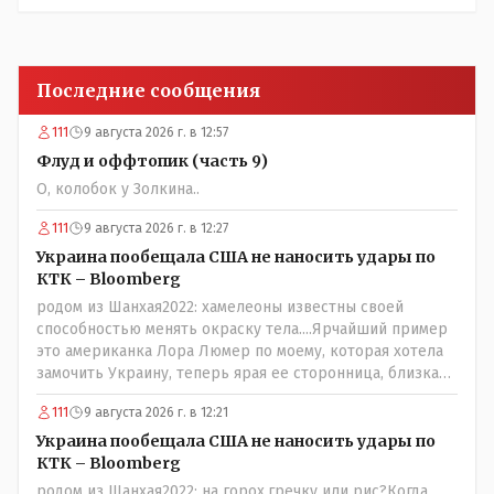
Последние сообщения
111
9 августа 2026 г. в 12:57
Флуд и оффтопик (часть 9)
О, колобок у Золкина..
111
9 августа 2026 г. в 12:27
Украина пообещала США не наносить удары по
КТК – Bloomberg
родом из Шанхая2022: хамелеоны известны своей
способностью менять окраску тела....Ярчайший пример
это американка Лора Люмер по моему, которая хотела
замочить Украину, теперь ярая ее сторонница, близкая
к Трампу. Ну и западные страны тем более, которые
111
9 августа 2026 г. в 12:21
предоставляли Зеленскому убежище, чтоб он бежал и
которые развернулись потом на 180 или 360 градусов,
Украина пообещала США не наносить удары по
посмотрев на того, как он не сдался, но ты же там сам
КТК – Bloomberg
живешь и многое знаешь о тех, на кого работаешь.. Это
родом из Шанхая2022: на горох,гречку или рис?Когда