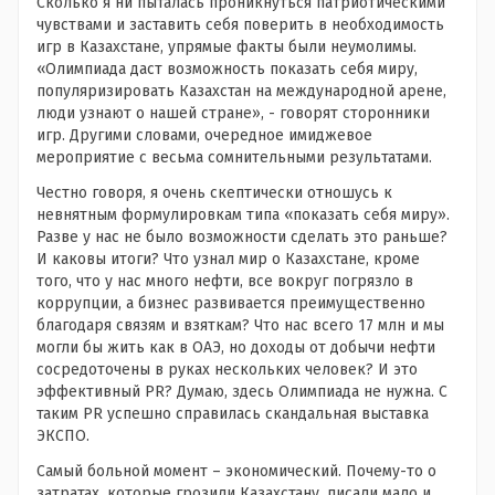
Сколько я ни пыталась проникнуться патриотическими
чувствами и заставить себя поверить в необходимость
игр в Казахстане, упрямые факты были неумолимы.
«Олимпиада даст возможность показать себя миру,
популяризировать Казахстан на международной арене,
люди узнают о нашей стране», - говорят сторонники
игр. Другими словами, очередное имиджевое
мероприятие с весьма сомнительными результатами.
Честно говоря, я очень скептически отношусь к
невнятным формулировкам типа «показать себя миру».
Разве у нас не было возможности сделать это раньше?
И каковы итоги? Что узнал мир о Казахстане, кроме
того, что у нас много нефти, все вокруг погрязло в
коррупции, а бизнес развивается преимущественно
благодаря связям и взяткам? Что нас всего 17 млн и мы
могли бы жить как в ОАЭ, но доходы от добычи нефти
сосредоточены в руках нескольких человек? И это
эффективный PR? Думаю, здесь Олимпиада не нужна. С
таким PR успешно справилась скандальная выставка
ЭКСПО.
Самый больной момент – экономический. Почему-то о
затратах, которые грозили Казахстану, писали мало и