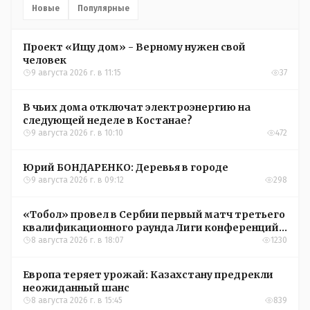
Новые
Популярные
Проект «Ищу дом» - Верному нужен свой
человек
9 августа 2026 г. в 11:15
37
В чьих дома отключат электроэнергию на
следующей неделе в Костанае?
9 августа 2026 г. в 10:10
472
Юрий БОНДАРЕНКО: Деревья в городе
9 августа 2026 г. в 09:12
298
«Тобол» провел в Сербии первый матч третьего
квалификационного раунда Лиги конференций
УЕФА
8 августа 2026 г. в 18:07
1230
Европа теряет урожай: Казахстану предрекли
неожиданный шанс
8 августа 2026 г. в 15:45
839