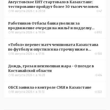
Августовское ЕНТ стартовало в Казахстане:
тестирование пройдут более 30 тысяч человек
10 августа 2026 г. в 20:58
47
Работников Отбасы банка уволили за
продвижение очереди на жильё и подделку
документов
10 августа 2026 г. в 19:04
892
«Тобол» перенес матч чемпионата Казахстана
по футболу и опустился на строчку ниже в
турнирной таблице
10 августа 2026 г. в 17:16
150
Дождь, гроза и неизменная жара - О погоде в
Костанайской области
10 августа 2026 г. в 16:28
414
ОБСЕ заявила о контроле СМИ в Казахстане
10 августа 2026 г. в 15:13
322