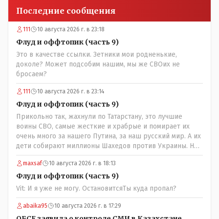
Последние сообщения
111
10 августа 2026 г. в 23:18
Флуд и оффтопик (часть 9)
Это в качестве ссылки. Зетники мои родненькие,
доколе? Может подсобим нашим, мы же СВОих не
бросаем?
111
10 августа 2026 г. в 23:14
Флуд и оффтопик (часть 9)
Прикольно так, жахнули по Татарстану, это лучшие
воины СВО, самые жесткие и храбрые и помирает их
очень много за нашего Путина, за наш русский мир. А их
дети собирают миллионы Шахедов против Украины. Но
дело не в этом, в Татарстане погибли узбеки и таджики,
maxsaf
10 августа 2026 г. в 18:13
поддерживающие Россию и Путина. Ни одного татарина
не погибло!
Флуд и оффтопик (часть 9)
Vit: И я уже не могу. ОстановитсяТы куда пропал?
abaika95
10 августа 2026 г. в 17:29
ОБСЕ заявила о контроле СМИ в Казахстане