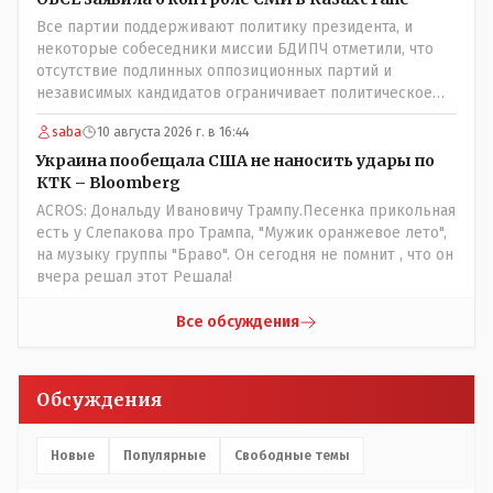
Все партии поддерживают политику президента, и
некоторые собеседники миссии БДИПЧ отметили, что
отсутствие подлинных оппозиционных партий и
независимых кандидатов ограничивает политическое
участие и плюрализма у них в европе както по другому?
saba
10 августа 2026 г. в 16:44
выстраивал орбан свою политку независимости венгрии
от мнения брюсселя, скинули, ошельмовали и еще в сми
Украина пообещала США не наносить удары по
сейчас поносят что те якобы врали все венграм хотя он
КТК – Bloomberg
как раз из оппозиционной партии пришел во власть.
ACROS: Дональду Ивановичу Трампу.Песенка прикольная
Заикнулся премьер испании что не даст базы под
есть у Слепакова про Трампа, "Мужик оранжевое лето",
американские самолеты для ударов по ирану, тут же
на музыку группы "Браво". Он сегодня не помнит , что он
какието наплывы мигрантов в испанию поперли а
вчера решал этот Решала!
европейские "друзья и братья" тут же решили на
границе с испанией ввводить заборы. Также сейчас
Все обсуждения
брюсель обсуждает что новые страны ЕС не будут
иметь слово в европарламенте мол решать будут
крупные игроки а мелочь пузатая пусть помалкивает и
Обсуждения
штекера для вилок вводит европейские)) оппозиция
франции вообще под шконкой, ле пен эту шпыняют по
надуманным предлогом и не подпускают к выборам это
Новые
Популярные
Свободные темы
чтоли свобода слова и демократия? Рынок СМИ
находится под контролем государства посредством