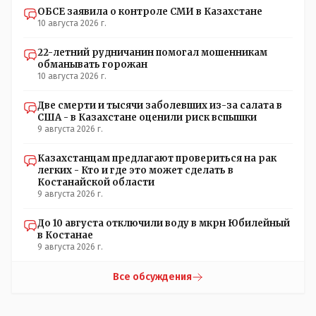
прямого владения и непрозрачных бюджетных
ОБСЕ заявила о контроле СМИ в Казахстане
10 августа 2026 г.
субсидий, что ограничивает плюрализм СМИа те что не
находятся под контролем государства находятся 3...2...1..
22-летний рудничанин помогал мошенникам
под контролем чужого государства или олигархов
обманывать горожан
которые выстраивают свой бизнес в других странах и
10 августа 2026 г.
являются по сути агентами влияния иных государств.
европе очень хочется чтобы в мелких странах где она
Две смерти и тысячи заболевших из-за салата в
добывает ресурсы себе обязательно были их же СМИ
США - в Казахстане оценили риск вспышки
или СМИ с непрозрачными доходами фиг пойми от кого
9 августа 2026 г.
через которые европа может пропихивать свое мнение
нашему населению. Захотим мы сейчас пересмотреть
Казахстанцам предлагают провериться на рак
контракты по КТК и тут сразу же проснется какой-
легких - Кто и где это может сделать в
нибудь айран или катык и будет доказывать что все это
Костанайской области
происки китая или россии, казахстану нельзя ничего
9 августа 2026 г.
пересматривать а брюссель вообще наш лучший друг и
партнер
До 10 августа отключили воду в мкрн Юбилейный
в Костанае
9 августа 2026 г.
Все обсуждения