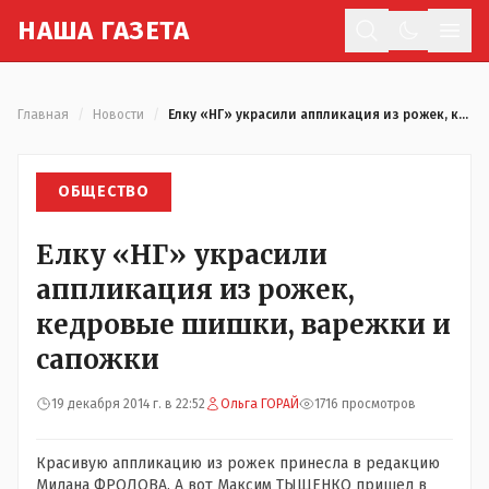
Н
АША
Г
АЗЕТА
Отк
Главная
/
Новости
/
Елку «НГ» украсили аппликация из рожек, кедровые шишки, варежки и сапожки
ОБЩЕСТВО
Елку «НГ» украсили
аппликация из рожек,
кедровые шишки, варежки и
сапожки
19 декабря 2014 г. в 22:52
Ольга ГОРАЙ
1716 просмотров
Красивую аппликацию из рожек принесла в редакцию
Милана ФРОЛОВА. А вот Максим ТЫЩЕНКО пришел в