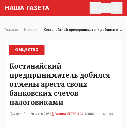
Н
АША
Г
АЗЕТА
Отк
Главная
/
Новости
/
Костанайский предприниматель добился отмены ареста своих банковских счетов налоговиками
ОБЩЕСТВО
Костанайский
предприниматель добился
отмены ареста своих
банковских счетов
налоговиками
4 декабря 2014 г. в 21:51
Галина ПЕТРЕНКО
3082 просмотра