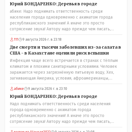
Юрий БОНДАРЕНКО: Деревья в городе
абике: Надо поднимать ответственность среди
населения города одновременно с акиматом города
республиканского значения! А иначе это просто
сотрясение звука! Автору надо прежде чем писать,
необходимо самому обратиться в ЖКХ акимата и
111
9 августа 2026 г. в 23:18
разобраться прежде чем своей статьей провоцировать
население города!Согласен всецело!
Две смерти и тысячи заболевших из-за салата в
США - в Казахстане оценили риск вспышки
Инфекция чаще всего встречается в странах с тёплым
климатом и плохими санитарными условиями. Человек
заражается через загрязнённую питьевую воду, Хех,
загнивающая Америка, условия, афроамериканцы,
грязная вода, отсутствие страховок, нечистоплотные
абике
9 августа 2026 г. в 23:10
мигранты и прочее.. Лучше России и Казахстана жить
негде..
Юрий БОНДАРЕНКО: Деревья в городе
Надо поднимать ответственность среди населения
города одновременно с акиматом города
республиканского значения! А иначе это просто
сотрясение звука! Автору надо прежде чем писать,
необходимо самому обратиться в ЖКХ акимата и