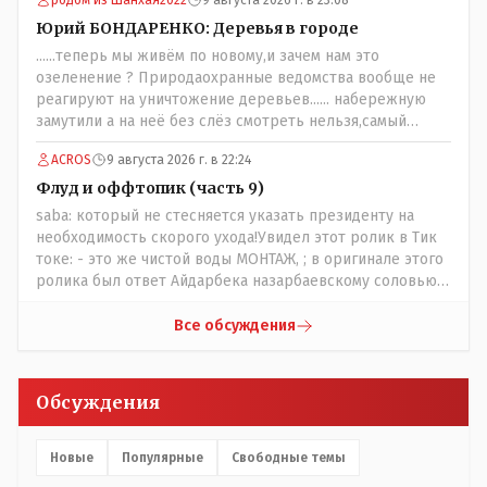
родом из Шанхая2022
9 августа 2026 г. в 23:08
разобраться прежде чем своей статьей провоцировать
население города!
Юрий БОНДАРЕНКО: Деревья в городе
......теперь мы живём по новому,и зачем нам это
озеленение ? Природаохранные ведомства вообще не
реагируют на уничтожение деревьев...... набережную
замутили а на неё без слёз смотреть нельзя,самый
наивысший уровень рукопопства наших
ACROS
9 августа 2026 г. в 22:24
строителей"специалистов",как исторические здания
сносить пожалуйста ,а как на века построить слабо.....Вы
Флуд и оффтопик (часть 9)
вот господин Бондаренко большой учёный прошлись
saba: который не стесняется указать президенту на
бы по историческим постройкам сколько было
необходимость скорого ухода!Увидел этот ролик в Тик
ликвидировано в советское время и в наше.......
токе: - это же чистой воды МОНТАЖ, ; в оригинале этого
ролика был ответ Айдарбека назарбаевскому соловью
на его якобы критику партии Республика. Я думаю: - они
просто напросто - КЛОУНЫ или МАРИОНЕТКИ власти и
Все обсуждения
пикировка между ними - это сделано или
срежисировано кем то из АП для того что бы создать
видимость ИНТРИГИ выборов, его как бы и якобы
Обсуждения
НАКАЛ - и тот и этот без разрешения АП - и шага,
вернее и голоса не подадут. - в принципе вы же видите
- идёт СКУЧНАЯ и НУДНАЯ и МОНОТОННАЯ и полностью
Новые
Популярные
Свободные темы
КОНТРОЛИРУЕМАЯ якобы предвыборная агитация Если