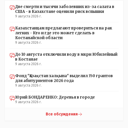
вдруг они захотят гавкнуть что либо по своему
Две смерти и тысячи заболевших из-за салата в
усмотрению: - их мгновенно лишать возможности идти
США - в Казахстане оценили риск вспышки
на выборы и не дадут им места в будущем Курултае: -
9 августа 2026 г.
кстати, я думаю в АП и уже и места распределили между
партиями.
Казахстанцам предлагают провериться на рак
легких - Кто и где это может сделать в
Костанайской области
9 августа 2026 г.
До 10 августа отключили воду в мкрн Юбилейный
в Костанае
9 августа 2026 г.
Фонд "Қазақстан халқына" выделил 350 грантов
для абитуриентов 2026 года
9 августа 2026 г.
Юрий БОНДАРЕНКО: Деревья в городе
9 августа 2026 г.
Все обсуждения