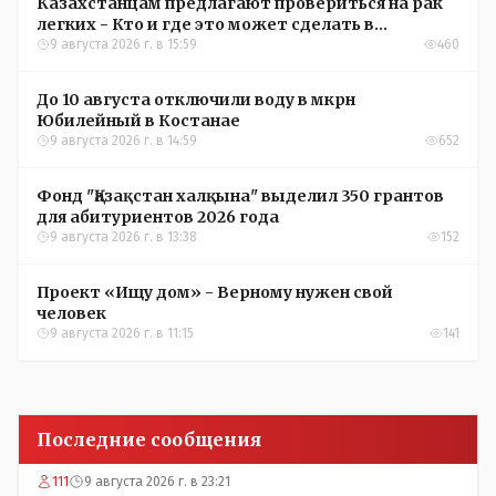
Казахстанцам предлагают провериться на рак
легких - Кто и где это может сделать в
Костанайской области
9 августа 2026 г. в 15:59
460
До 10 августа отключили воду в мкрн
Юбилейный в Костанае
9 августа 2026 г. в 14:59
652
Фонд "Қазақстан халқына" выделил 350 грантов
для абитуриентов 2026 года
9 августа 2026 г. в 13:38
152
Проект «Ищу дом» - Верному нужен свой
человек
9 августа 2026 г. в 11:15
141
Последние сообщения
111
9 августа 2026 г. в 23:21