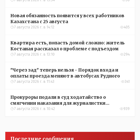
7 августа 2026 г. в 15:34
36
Новая обязанность появится у всех работников
Казахстана с 25 августа
7 августа 2026 г. в 14:12
405
Квартира есть, попасть домой сложно: житель
Костаная рассказал о проблеме с подъездом
7 августа 2026 г. в 13:10
294
"Через зад" теперь нельзя - Порядок входа и
оплаты проезда меняют в автобусах Рудного
7 августа 2026 г. в 11:43
341
Прокуроры подали в суд ходатайство о
смягчении наказания для журналистки
Александры Алёховой
7 августа 2026 г. в 10:42
939
Последние сообщения