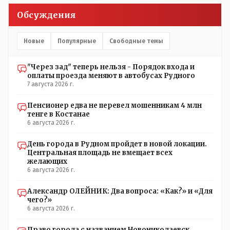
Кондуктор - помимо удобства - несомненно рабочие
Обсуждения
места. Сколько людей можно трудоустроить? Но зачем,
когда водитель должен и на дорогу смотреть, и оплату
контролировать , и (в редких случаях оплаты наличкой)
Новые
Популярные
Свободные темы
сдачу выдавать. У нас прогресс почему-то идет с
регрессом рука об руку. Любую хорошую задумку
"Через зад" теперь нельзя - Порядок входа и
умудряемся похерить(
оплаты проезда меняют в автобусах Рудного
7 августа 2026 г.
Пенсионер едва не перевел мошенникам 4 млн
тенге в Костанае
6 августа 2026 г.
День города в Рудном пройдет в новой локации.
Центральная площадь не вмещает всех
желающих
6 августа 2026 г.
Александр ОЛЕЙНИК: Два вопроса: «Как?» и «Для
чего?»
6 августа 2026 г.
Право города с названием Новониколаевск