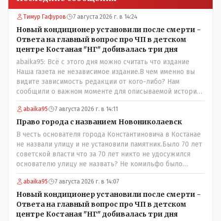
Тимур Гафуров
7 августа 2026 г. в 14:24
Новый кондиционер установили после смерти -
Ответа на главный вопрос про ЧП в детском
центре Костаная "НГ" добивалась три дня
abaika95: Всё с этого дня можно считать что издание
Наша газета не независимое издание.В чем именно вы
видите зависимость редакции от кого-либо? Нам
сообщили о важном моменте для описываемой истории.
И редакция отреагировала бы дополнительным
abaika95
7 августа 2026 г. в 14:11
исследованием на такие вопрос от любого читателя.
Писать "как надо" редакция не будет. Но мы будем
Право города с названием Новониколаевск
публиковать полную и объективную информацию. А
В честь основателя города Константиновича в Костанае
потом продолжать тему. если выяснятся новые
не назвали улицу и не установили памятник.Было 70 лет
обстоятельства.
советской власти что за 70 лет никто не удосужился
основателю улицу не назвать? Не комильфо было
генерал-губернаторам улицы дарить? При СССР что то
abaika95
7 августа 2026 г. в 14:07
знали о нем такое нехорошее? Ну и сейчас значит не
надо. Обойдёмся как-нибудь vofkakst: Где ономасты,
Новый кондиционер установили после смерти -
которые топят за возвращение исторических
Ответа на главный вопрос про ЧП в детском
названийТак вернули же историческое Кустанай
центре Костаная "НГ" добивалась три дня