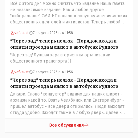
коренное название городишка
Всё с этого дня можно считать что издание Наша газета
не независимое издание. Как и любое другое
"либеральное" СМИ НГ попало в ловушку мнения мелких
общественных деятелей и активистов. Теперь любой
активист и НПОшник будет поносить и диктовать
vofkakst
7 августа 2026 г. в 11:58
условия газете информационно бомбордируя ее пока та
не начнет писать "как надо" определенному кругу лиц.
"Через зад" теперь нельзя - Порядок входа и
Редакторская политика, коллектив журналистов уже
оплаты проезда меняют в автобусах Рудного
ниче не значат. Прискорбно и иронично
"Через зад"Лучшая характеристика организации
общественного транспорта ))
vofkakst
7 августа 2026 г. в 11:56
"Через зад" теперь нельзя - Порядок входа и
оплаты проезда меняют в автобусах Рудного
Дикари. Слово "кондуктор" видимо для наших широт -
архаизм какой то. Взять Челябинск или Екатеринбург -
пришел автобус - все двери открылись. Люди выходят
откуда удобно. Заходят также в любую дверь. Далее -
либо платишь сам (у каждой двери есть валидатор),
либо кондуктор подойдет с терминалом. Водитель
Все обсуждения
разгружен от вопросов оплаты, полностью
сконцентрировавшись на управлении автобусом.