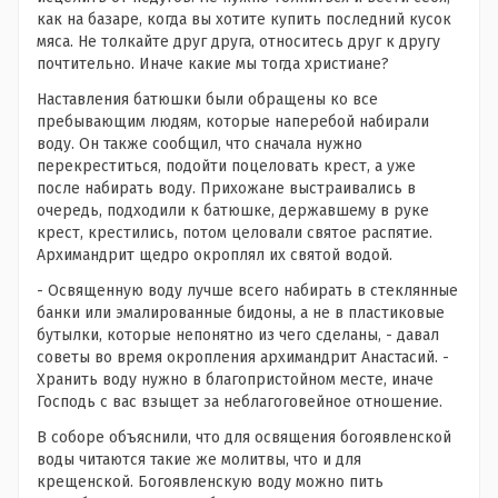
как на базаре, когда вы хотите купить последний кусок
мяса. Не толкайте друг друга, относитесь друг к другу
почтительно. Иначе какие мы тогда христиане?
Наставления батюшки были обращены ко все
пребывающим людям, которые наперебой набирали
воду. Он также сообщил, что сначала нужно
перекреститься, подойти поцеловать крест, а уже
после набирать воду. Прихожане выстраивались в
очередь, подходили к батюшке, державшему в руке
крест, крестились, потом целовали святое распятие.
Архимандрит щедро окроплял их святой водой.
- Освященную воду лучше всего набирать в стеклянные
банки или эмалированные бидоны, а не в пластиковые
бутылки, которые непонятно из чего сделаны, - давал
советы во время окропления архимандрит Анастасий. -
Хранить воду нужно в благопристойном месте, иначе
Господь с вас взыщет за неблагоговейное отношение.
В соборе объяснили, что для освящения богоявленской
воды читаются такие же молитвы, что и для
крещенской. Богоявленскую воду можно пить