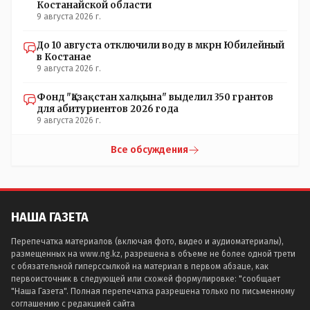
Костанайской области
9 августа 2026 г.
До 10 августа отключили воду в мкрн Юбилейный
в Костанае
9 августа 2026 г.
Фонд "Қазақстан халқына" выделил 350 грантов
для абитуриентов 2026 года
9 августа 2026 г.
Все обсуждения
НАША ГАЗЕТА
Перепечатка материалов (включая фото, видео и аудиоматериалы),
размещенных на www.ng.kz, разрешена в объеме не более одной трети
с обязательной гиперссылкой на материал в первом абзаце, как
первоисточник в следующей или схожей формулировке: "сообщает
"Наша Газета". Полная перепечатка разрешена только по письменному
соглашению с редакцией сайта