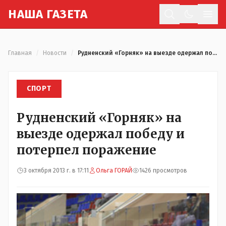
Н
АША
Г
АЗЕТА
Отк
Главная
/
Новости
/
Рудненский «Горняк» на выезде одержал победу и потерпел поражение
СПОРТ
Рудненский «Горняк» на
выезде одержал победу и
потерпел поражение
3 октября 2013 г. в 17:11
Ольга ГОРАЙ
1426 просмотров