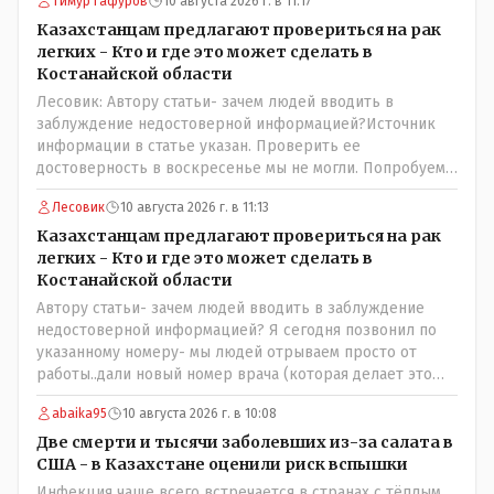
Тимур Гафуров
10 августа 2026 г. в 11:17
Казахстанцам предлагают провериться на рак
легких - Кто и где это может сделать в
Костанайской области
Лесовик: Автору статьи- зачем людей вводить в
заблуждение недостоверной информацией?Источник
информации в статье указан. Проверить ее
достоверность в воскресенье мы не могли. Попробуем
уточнить в управлении здравоохранения
Лесовик
10 августа 2026 г. в 11:13
Казахстанцам предлагают провериться на рак
легких - Кто и где это может сделать в
Костанайской области
Автору статьи- зачем людей вводить в заблуждение
недостоверной информацией? Я сегодня позвонил по
указанному номеру- мы людей отрываем просто от
работы..дали новый номер врача (которая делает это
обследование и она также не записывает. Записывают к
abaika95
10 августа 2026 г. в 10:08
ней на прием только участковая медсестра, к которой и
необходимо обратиться! Короче гемор еще тот в
Две смерти и тысячи заболевших из-за салата в
ограниченное время..
США - в Казахстане оценили риск вспышки
Инфекция чаще всего встречается в странах с тёплым