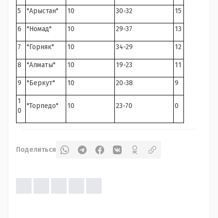
5
"Арыстан"
10
30-32
15
6
"Номад"
10
29-37
13
7
"Горняк"
10
34-29
12
8
"Алматы"
10
19-23
11
9
"Беркут"
10
20-38
9
1
"Торпедо"
10
23-70
0
0
Поделиться