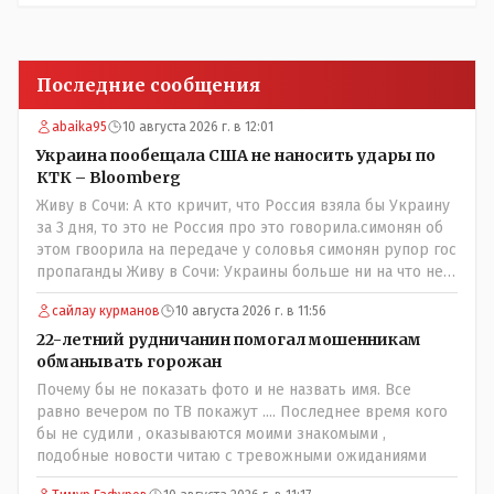
Последние сообщения
abaika95
10 августа 2026 г. в 12:01
Украина пообещала США не наносить удары по
КТК – Bloomberg
Живу в Сочи: А кто кричит, что Россия взяла бы Украину
за 3 дня, то это не Россия про это говорила.симонян об
этом гвоорила на передаче у соловья симонян рупор гос
пропаганды Живу в Сочи: Украины больше ни на что не
хватает, кроме как бить беспилотниками,а зачем что-то
сайлау курманов
10 августа 2026 г. в 11:56
выдумывать если это средство действенно? россия вон
орешникам по какимто сараям и гаражам бьет тратя
22-летний рудничанин помогал мошенникам
млрды (точнее скрывая что тратит сама разворовывает)
обманывать горожан
украина копеешными дронами которыми дети могут
Почему бы не показать фото и не назвать имя. Все
управлять устраивает сафари на штурмовиков вс рф от
равно вечером по ТВ покажут .... Последнее время кого
чего очень жутко дроны китацы за копееки соберут
бы не судили , оказываются моими знакомыми ,
хоть миллион а где мужиков взять в русских селениях
подобные новости читаю с тревожными ожиданиями
на каждый дрон?