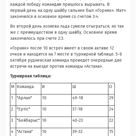
каждой победу командам пришлось вырывать. В
первый день на одну шайбу сильнее был «Горняк». Матч
закончился в основное время со счетом 3:4.
Во второй день хозяева льда сумели отыграться, но так
же с преимуществом в одну шайбу. Основное время
закончилось при счете 2:3.
«Горняк» после 10 встреч имеет в своем активе 12
очков и находится на 7 месте в турнирной таблице. 5-6
октября рудненская команда проведет очередные две
встречи на выезде против команды «Астана».
Турнирная таблица:
М
Команда
И
Ш
О
1
"Арлан"
10
49-18
29
2
"Ертiс"
10
37-18
24
3
"Бейбарыс"
10
40-23
22
4
"Астана"
10
39-32
15