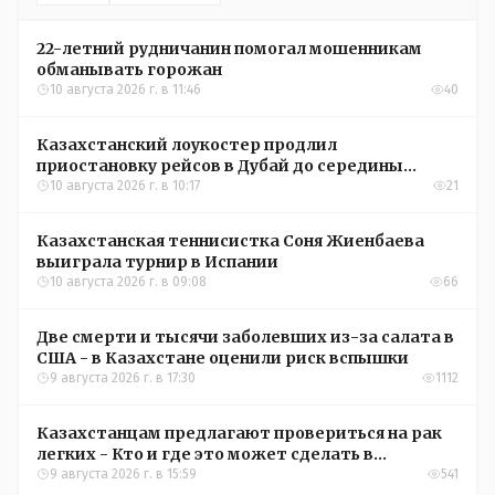
22-летний рудничанин помогал мошенникам
обманывать горожан
10 августа 2026 г. в 11:46
40
Казахстанский лоукостер продлил
приостановку рейсов в Дубай до середины
сентября
10 августа 2026 г. в 10:17
21
Казахстанская теннисистка Соня Жиенбаева
выиграла турнир в Испании
10 августа 2026 г. в 09:08
66
Две смерти и тысячи заболевших из-за салата в
США - в Казахстане оценили риск вспышки
9 августа 2026 г. в 17:30
1112
Казахстанцам предлагают провериться на рак
легких - Кто и где это может сделать в
Костанайской области
9 августа 2026 г. в 15:59
541