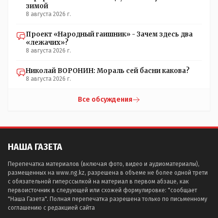
зимой
8 августа 2026 г.
Проект «Народный гаишник» - Зачем здесь два
«лежачих»?
8 августа 2026 г.
Николай ВОРОНИН: Мораль сей басни какова?
8 августа 2026 г.
Все обсуждения
НАША ГАЗЕТА
Перепечатка материалов (включая фото, видео и аудиоматериалы),
размещенных на www.ng.kz, разрешена в объеме не более одной трети
с обязательной гиперссылкой на материал в первом абзаце, как
первоисточник в следующей или схожей формулировке: "сообщает
"Наша Газета". Полная перепечатка разрешена только по письменному
соглашению с редакцией сайта