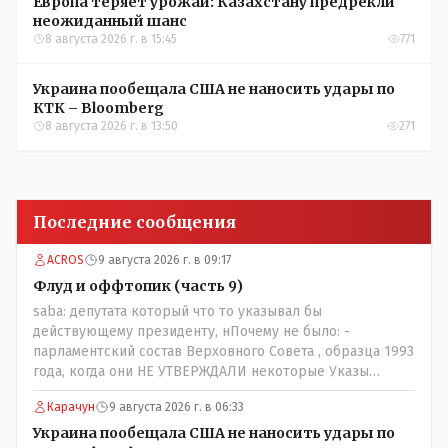
Европа теряет урожай: Казахстану предрекли
неожиданный шанс
8 августа 2026 г. в 15:45
771
Украина пообещала США не наносить удары по
КТК – Bloomberg
8 августа 2026 г. в 13:50
271
Последние сообщения
ACROS
9 августа 2026 г. в 09:17
Флуд и оффтопик (часть 9)
saba: депутата который что то указывал бы
действующему президенту, нПочему не было: -
парламентский состав Верховного Совета , образца 1993
года, когда они НЕ УТВЕРЖДАЛИ некоторые Указы
Назарбаева, особенно в части выборов и перевыборов и
Карачун
9 августа 2026 г. в 06:33
некоторых вопросах внутренней политики, и тогда
Назарбай волевым Указом РАСПУСТИЛ этот бунтарский
Украина пообещала США не наносить удары по