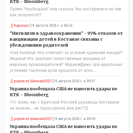
состав. Имя - Серикболсын Абдильдин вам знакомо -
КТК – Bloomberg
юывший секретарь ЦК КП Казахстана , впоследствии -
Прямо "пообещала" или сказала "мы постараемся но там
депутат Верховного Совета и Мажлиса и Председатель
как получится"?
партии коммунстов- он в то время и после и причём
НЕОДНОКРАТНО, указывал и многократно на недостатки
Карачун
9 августа 2026 г. в 06:24
Назарбая и предлагал ему самому ДОБРОВОЛЬНО уйти с
"Нигилизм в здравоохранении" - 95% отказов от
поста Президента.
вакцинации детей в Костанае связаны с
убеждениями родителей
Vlad Kostanai: Кто отвечает за условия хранения вакцин?
Медики! Кто закупает качественные вакцины от
мировых производителей? Медики!Даже при идеальных
условиях тысячная доля процента от всех
вакцинированных может иметь плохие последствия от
родом из Шанхая2022
9 августа 2026 г. в 00:57
прививки. Бумага нужна как защита от дол.....бов не
дружащих с школьными курсами предметов, в
Украина пообещала США не наносить удары по
частности биологии и математики. Vlad Kostanai: Поэтому
КТК – Bloomberg
люди и отказываются и я в том числе своих не
111: Блин, нас с братской Россией украинцы поставили
прививал.Лично я вам и тем другим людям благодарен.
на колени.....на горох,гречку или рис?😊
Добровольные действия направленные на сокращение
частотности появления в популяции соответствующих
родом из Шанхая2022
9 августа 2026 г. в 00:56
комбинаций генов заслуживают благодарности. Мы и
Украина пообещала США не наносить удары по
без того основательно загубили нормальный
КТК – Bloomberg