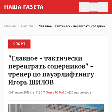
Н
АША
Г
АЗЕТА
Отк
Главная
/
Новости
/
"Главное - тактически переиграть соперников" - тренер по пауэрлифтингу Игорь ШИЛОВ
СПОРТ
"Главное - тактически
переиграть соперников" -
тренер по пауэрлифтингу
Игорь ШИЛОВ
31 июля 2013 г. в 14:30
Ольга ГОРАЙ
4320 просмотров