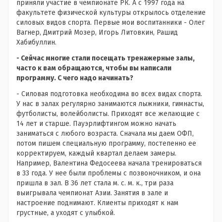
приняли участие в чемпионате РК. А с 1997 года на
факультете физической культуры открылось отделение
силовых видов спорта. Первые мои воспитанники - Олег
Вагнер, Дмитрий Мозер, Игорь Литовкин, Рашид
Хабибуллин.
- Сейчас многие стали посещать тренажерные залы,
часто к вам обращаются, чтобы вы написали
программу. С чего надо начинать?
- Силовая подготовка необходима во всех видах спорта.
У нас в залах регулярно занимаются лыжники, гимнасты,
футболисты, волейболисты. Приходят все желающие с
14 лет и старше. Пауэрлифтингом можно начать
заниматься с любого возраста. Сначала мы даем ОФП,
потом пишем специальную программу, постепенно ее
корректируем, каждый квартал делаем замеры.
Например, Валентина Федосеева начала тренироваться
в 33 года. У нее были проблемы с позвоночником, и она
пришла в зал. В 36 лет стала м. с. м. к., три раза
выигрывала чемпионат Азии. Занятия в зале и
настроение поднимают. Клиенты приходят к нам
грустные, а уходят с улыбкой.