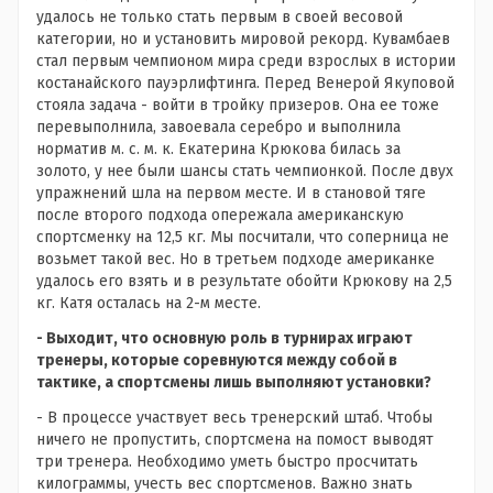
удалось не только стать первым в своей весовой
категории, но и установить мировой рекорд. Кувамбаев
стал первым чемпионом мира среди взрослых в истории
костанайского пауэрлифтинга. Перед Венерой Якуповой
стояла задача - войти в тройку призеров. Она ее тоже
перевыполнила, завоевала серебро и выполнила
норматив м. с. м. к. Екатерина Крюкова билась за
золото, у нее были шансы стать чемпионкой. После двух
упражнений шла на первом месте. И в становой тяге
после второго подхода опережала американскую
спортсменку на 12,5 кг. Мы посчитали, что соперница не
возьмет такой вес. Но в третьем подходе американке
удалось его взять и в результате обойти Крюкову на 2,5
кг. Катя осталась на 2-м месте.
- Выходит, что основную роль в турнирах играют
тренеры, которые соревнуются между собой в
тактике, а спортсмены лишь выполняют установки?
- В процессе участвует весь тренерский штаб. Чтобы
ничего не пропустить, спортсмена на помост выводят
три тренера. Необходимо уметь быстро просчитать
килограммы, учесть вес спортсменов. Важно знать