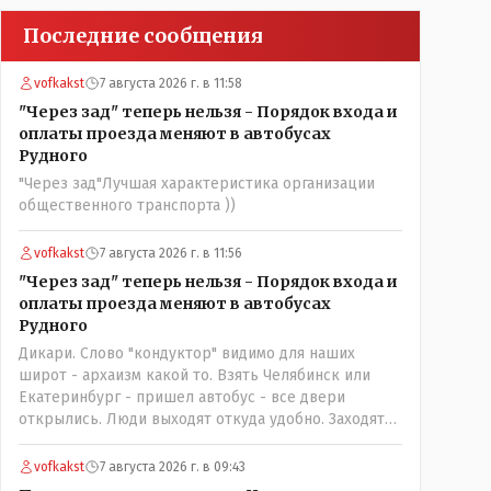
Последние сообщения
vofkakst
7 августа 2026 г. в 11:58
"Через зад" теперь нельзя - Порядок входа и
оплаты проезда меняют в автобусах
Рудного
"Через зад"Лучшая характеристика организации
общественного транспорта ))
vofkakst
7 августа 2026 г. в 11:56
"Через зад" теперь нельзя - Порядок входа и
оплаты проезда меняют в автобусах
Рудного
Дикари. Слово "кондуктор" видимо для наших
широт - архаизм какой то. Взять Челябинск или
Екатеринбург - пришел автобус - все двери
открылись. Люди выходят откуда удобно. Заходят
также в любую дверь. Далее - либо платишь сам (у
каждой двери есть валидатор), либо кондуктор
vofkakst
7 августа 2026 г. в 09:43
подойдет с терминалом. Водитель разгружен от