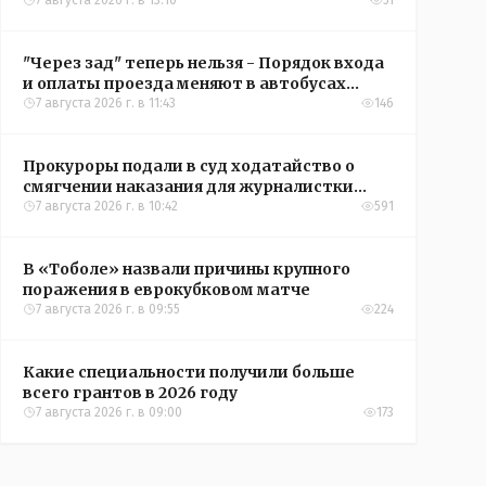
подъездом
7 августа 2026 г. в 13:10
51
"Через зад" теперь нельзя - Порядок входа
и оплаты проезда меняют в автобусах
Рудного
7 августа 2026 г. в 11:43
146
Прокуроры подали в суд ходатайство о
смягчении наказания для журналистки
Александры Алёховой
7 августа 2026 г. в 10:42
591
В «Тоболе» назвали причины крупного
поражения в еврокубковом матче
7 августа 2026 г. в 09:55
224
Какие специальности получили больше
всего грантов в 2026 году
7 августа 2026 г. в 09:00
173