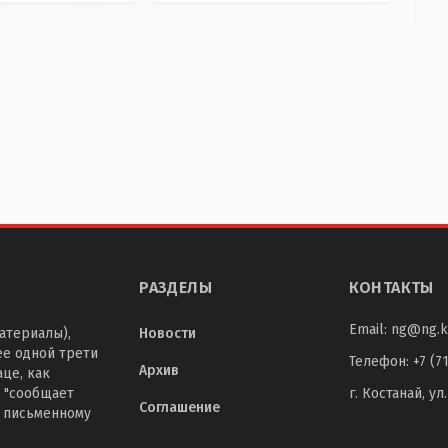
РАЗДЕЛЫ
КОНТАКТЫ
Email:
ng@ng.k
атериалы),
Новости
ее одной трети
Телефон
:
+7 (7
Архив
це, как
 "сообщает
г. Костанай, ул
Соглашение
о письменному