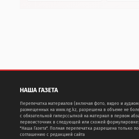
НАША ГАЗЕТА
Перепечатка материалов (включая фото, видео и аудиом
размещенных на www.ng.kz, разрешена в объеме не бол
с обязательной гиперссылкой на материал в первом абза
первоисточник в следующей или схожей формулировке:
"Наша Газета". Полная перепечатка разрешена только п
соглашению с редакцией сайта