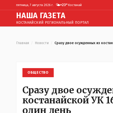
🌤️
+
23
°
пятница, 7 августа 2026 г.
Костанай
Н
АША
Г
АЗЕТА
КОСТАНАЙСКИЙ РЕГИОНАЛЬНЫЙ ПОРТАЛ
Главная
/
Новости
/
Сразу двое осужденных из костана
ОБЩЕСТВО
Сразу двое осужд
костанайской УК 1
один день