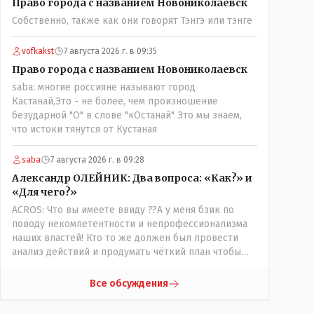
Право города с названием Новониколаевск
вопросов оплаты, полностью
Собственно, также как они говорят Тэнгэ или тэнге
сконцентрировавшись на управлении автобусом.
Кондуктор - помимо удобства - несомненно
рабочие места. Сколько людей можно
vofkakst
7 августа 2026 г. в 09:35
трудоустроить? Но зачем, когда водитель должен и
Право города с названием Новониколаевск
на дорогу смотреть, и оплату контролировать , и (в
saba: многие россияне называют город
редких случаях оплаты наличкой) сдачу выдавать. У
Кастанай,Это - не более, чем произношение
нас прогресс почему-то идет с регрессом рука об
безударной "О" в слове "кОстанай" Это мы знаем,
руку. Любую хорошую задумку умудряемся
что истоки тянутся от Кустаная
похерить(
saba
7 августа 2026 г. в 09:28
Александр ОЛЕЙНИК: Два вопроса: «Как?» и
«Для чего?»
ACROS: Что вы имеете ввиду ??А у меня бзик по
поводу некомпетентности и непрофессионализма
наших властей! Кто то же должен был провести
анализ действий и продумать чёткий план чтобы
комар носа не подточил! Но тут явно спешили, а в
аналитическом центре либо кто то из
Все обсуждения
родственников сидит, либо ведущий специалист на
Мальдивы уехал, либо всё вместе! Пока