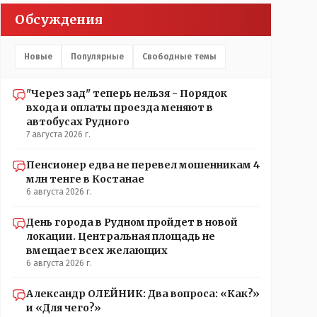
прокатывает по вышеизложенным Вами причинам,
Обсуждения
просто обстоятельства немного меняются по
сравнению с Назарбаевскими временами, власти
решили пощупать кошелёк населения, а это уже
Новые
Популярные
Свободные темы
неизвестная в уравнении взаимоотношений власти
и народа! Тут бы как раз специалист-аналитик и
пригодился бы!
"Через зад" теперь нельзя - Порядок
входа и оплаты проезда меняют в
автобусах Рудного
7 августа 2026 г.
Пенсионер едва не перевел мошенникам 4
млн тенге в Костанае
6 августа 2026 г.
День города в Рудном пройдет в новой
локации. Центральная площадь не
вмещает всех желающих
6 августа 2026 г.
Александр ОЛЕЙНИК: Два вопроса: «Как?»
и «Для чего?»