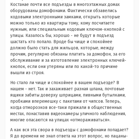
Костанае почти все подъезды в многоэтажных домах
оборудованы домофонами. Фактически обзавелись
кодовыми электронными замками, открыть которые
можно только из квартиры тому, кому посчитаете
нужным, или специальным кодовым ключом-кнопкой с
улицы. Казалось бы, хорошо - не будут в подъезд
шастать кто попало. Вроде бы чище и спокойнее
должно было стать для жильцов, которые, между
прочим, регулярно обязаны платить за домофон, за его
обслуживание и за изготовление электронных ключей-
кнопок, если они утеряны или по какой-то причине
вышли из строя.
Но стало ли чище и спокойнее в вашем подъезде? В
нашем - нет. Так и захаживает разная шпана, почтовые
ящики забиты доверху шприцами, пивными бутылками,
пробками вперемешку с пакетами от чипсов. Теперь,
когда отморозков все-таки прижали в общественных
местах, понаставив видеокамеры уличного наблюдения,
многие опасаются на улицах «отмораживаться».
А как вся эта свора в подъезды с домофонами попадает?
Я до времени не знал ответа на этот вопрос, но пацаны-