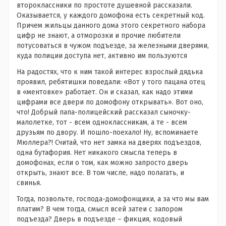
второклассники по простоте душевной рассказали.
Оказывается, у каждого домофона есть секретный код.
Причем жильцы данного дома этого секретного набора
цифр не знают, а отморозки и прочие любители
потусоваться в чужом подъезде, за железными дверями,
куда полиции доступа нет, активно им пользуются
На радостях, что к ним такой интерес взрослый дядька
проявил, ребятишки поведали: «Вот у того пацана отец
в «ментовке» работает. Он и сказал, как надо этими
цифрами все двери по домофону открывать». Вот оно,
что! Добрый папа-полицейский рассказал сыночку-
малолетке, тот - всем одноклассникам, а те - всем
друзьям по двору. И пошло-поехало! Ну, вспоминаете
Мюллера?! Считай, что нет замка на дверях подъездов,
одна бутафория. Нет никакого смысла теперь в
домофонах, если о том, как можно запросто дверь
открыть, знают все. В том числе, надо полагать, и
свинья.
Тогда, позвольте, господа-домофонщики, а за что мы вам
платим? В чем тогда, смысл всей затеи с запором
подъезда? Дверь в подъезде – фикция, кодовый