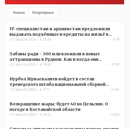
Новые
Популярные
IT-специалистам и архивистам предложили
выдавать подъёмные и кредиты на жильё в
сёлах Казахстана
7 августа 2026 г. в 20:56
79
Забавы ради - 300 млн вложили в новые
аттракционы в Рудном. Как и когда они
окупятся?
7 августа 2026 г. в 19:00
197
Нурбол Жумаскалиев войдет в состав
тренерского штаба национальной сборной
Казахстана по футболу
7 августа 2026 г. в 17:11
164
Возвращение жары: будет 40 по Цельсию. О
погоде в Костанайской области
7 августа 2026 г. в 16:32
220