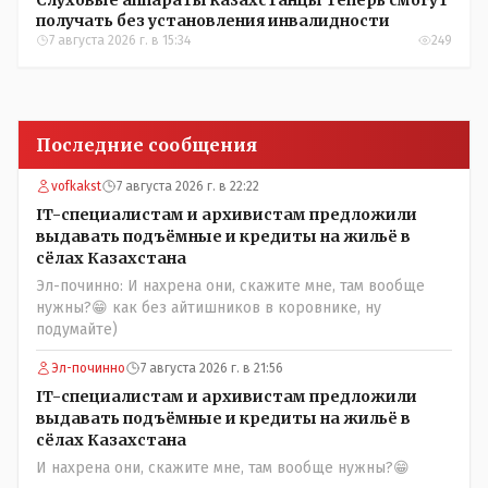
Слуховые аппараты казахстанцы теперь смогут
получать без установления инвалидности
7 августа 2026 г. в 15:34
249
Последние сообщения
vofkakst
7 августа 2026 г. в 22:22
IT-специалистам и архивистам предложили
выдавать подъёмные и кредиты на жильё в
сёлах Казахстана
Эл-починно: И нахрена они, скажите мне, там вообще
нужны?😁 как без айтишников в коровнике, ну
подумайте)
Эл-починно
7 августа 2026 г. в 21:56
IT-специалистам и архивистам предложили
выдавать подъёмные и кредиты на жильё в
сёлах Казахстана
И нахрена они, скажите мне, там вообще нужны?😁