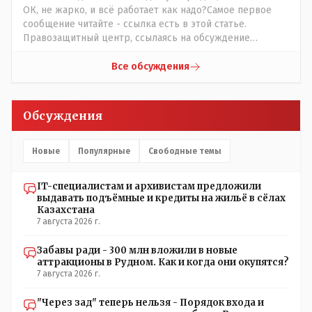
ОК, не жарко, и всё работает как надо?Самое первое
сообщение читайте - ссылка есть в этой статье.
Правозащитный центр, ссылаясь на обсуждение
сотрудников интерната в рабочем чате, которые
прислали ему в виде аудиосообщений, пишет, что
Все обсуждения
воспитатели долго добивались установки
кондиционеров в помещениях, где есть дети, однако к
настоящему времени их установили только в
Обсуждения
помещениях, предназначенных для административно-
управленческого персонала. И Также в каждой группе
установлены кондиционеры, питьевой и температурный
Новые
Популярные
Свободные темы
режимы, которые взяты на особый контроль, учитывая
погодные условия в это лето. Мы решили. что это -
IT-специалистам и архивистам предложили
противоречие. Вы считаете иначе?
выдавать подъёмные и кредиты на жильё в сёлах
Казахстана
7 августа 2026 г.
Забавы ради - 300 млн вложили в новые
аттракционы в Рудном. Как и когда они окупятся?
7 августа 2026 г.
"Через зад" теперь нельзя - Порядок входа и