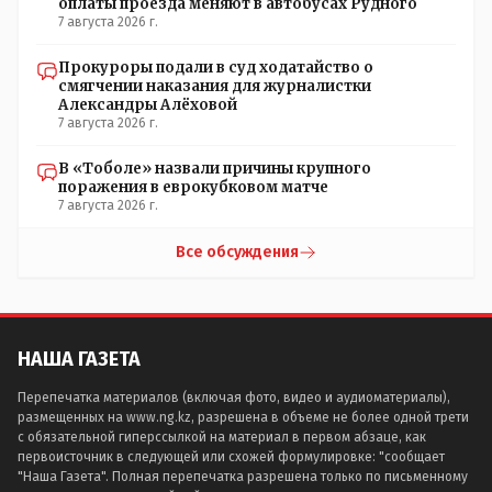
оплаты проезда меняют в автобусах Рудного
7 августа 2026 г.
Прокуроры подали в суд ходатайство о
смягчении наказания для журналистки
Александры Алёховой
7 августа 2026 г.
В «Тоболе» назвали причины крупного
поражения в еврокубковом матче
7 августа 2026 г.
Все обсуждения
НАША ГАЗЕТА
Перепечатка материалов (включая фото, видео и аудиоматериалы),
размещенных на www.ng.kz, разрешена в объеме не более одной трети
с обязательной гиперссылкой на материал в первом абзаце, как
первоисточник в следующей или схожей формулировке: "сообщает
"Наша Газета". Полная перепечатка разрешена только по письменному