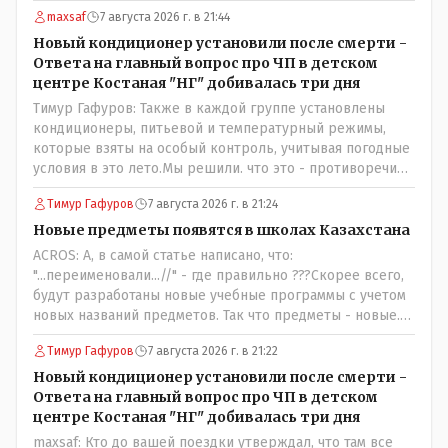
maxsaf
7 августа 2026 г. в 21:44
Новый кондиционер установили после смерти -
Ответа на главный вопрос про ЧП в детском
центре Костаная "НГ" добивалась три дня
Тимур Гафуров: Также в каждой группе установлены
кондиционеры, питьевой и температурный режимы,
которые взяты на особый контроль, учитывая погодные
условия в это лето.Мы решили. что это - противоречие.
Вы считаете иначе?Ну тут противоречия нет. Этот
Тимур Гафуров
7 августа 2026 г. в 21:24
комментарий прозвучал на следующий день после
трагедии, то есть 29 июля, когда спешно установили и
Новые предметы появятся в школах Казахстана
воду, и новые кондиционеры, и впервые поставили
ACROS: А, в самой статье написано, что:
температурный режим на контроль. То есть первая
"...переименовали...//" - где правильно ???Скорее всего,
часть - информация до трагедии, вторая часть -
будут разработаны новые учебные программы с учетом
информация после трагедии, когда все уже было
новых названий предметов. Так что предметы - новые.
исправлено.
Хоть и переименованные)
Тимур Гафуров
7 августа 2026 г. в 21:22
Новый кондиционер установили после смерти -
Ответа на главный вопрос про ЧП в детском
центре Костаная "НГ" добивалась три дня
maxsaf: Кто до вашей поездки утверждал, что там все