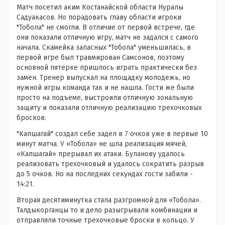
Матч посетил аким Костанайской области Нуралы
Садуакасов. Но порадовать главу области игроки
"Тобола" не смогли. В отличие от первой встрече, где
они показали отличную игру, матч не задался с самого
начала. Скамейка запасных "Тобола" уменьшилась, в
первой игре был травмирован Самсонов, поэтому
основной пятерке пришлось играть практически без
замен. Тренер выпускал на площадку молодежь, но
нужной игры команда так и не нашла. Гости же были
просто на подъеме, выстроили отличную зональную
защиту и показали отличную реализацию трехочковых
бросков.
"Капшагай" создал себе задел в 7 очков уже в первые 10
минут матча. У «Тобола» не шла реализация мячей,
«Капшагай» прерывал их атаки. Буланову удалось
реализовать трехочковый и удалось сократить разрыв
до 5 очков. Но на последних секундах гости забили -
14:21.
Вторая десятиминутка стала разгромной для «Тобола».
Талдыкорганцы то и дело разыгрывали комбинации и
отправляли точные трехочковые броски в кольцо. У