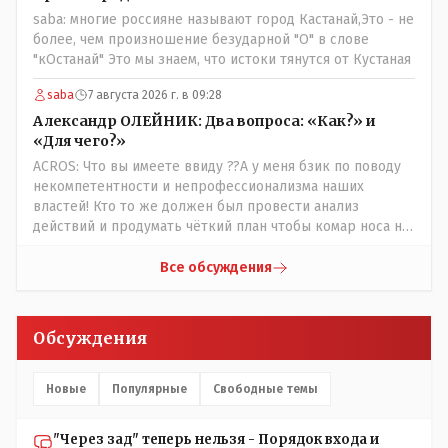
контролировать , и (в редких случаях оплаты наличкой)
saba: многие россияне называют город Кастанай,Это - не
сдачу выдавать. У нас прогресс почему-то идет с
более, чем произношение безударной "О" в слове
регрессом рука об руку. Любую хорошую задумку
"кОстанай" Это мы знаем, что истоки тянутся от Кустаная
умудряемся похерить(
saba
7 августа 2026 г. в 09:28
Александр ОЛЕЙНИК: Два вопроса: «Как?» и
«Для чего?»
ACROS: Что вы имеете ввиду ??А у меня бзик по поводу
некомпетентности и непрофессионализма наших
властей! Кто то же должен был провести анализ
действий и продумать чёткий план чтобы комар носа не
подточил! Но тут явно спешили, а в аналитическом
центре либо кто то из родственников сидит, либо
Все обсуждения
ведущий специалист на Мальдивы уехал, либо всё
вместе! Пока прокатывает по вышеизложенным Вами
причинам, просто обстоятельства немного меняются по
Обсуждения
сравнению с Назарбаевскими временами, власти
решили пощупать кошелёк населения, а это уже
неизвестная в уравнении взаимоотношений власти и
Новые
Популярные
Свободные темы
народа! Тут бы как раз специалист-аналитик и
пригодился бы!
"Через зад" теперь нельзя - Порядок входа и