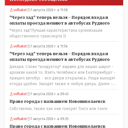
vofkakst
7 августа 2026 г. в 11:58
"Через зад" теперь нельзя - Порядок входа и
оплаты проезда меняют в автобусах Рудного
"Через зад"Лучшая характеристика организации
общественного транспорта ))
vofkakst
7 августа 2026 г. в 11:56
"Через зад" теперь нельзя - Порядок входа и
оплаты проезда меняют в автобусах Рудного
Дикари. Слово "кондуктор" видимо для наших широт -
архаизм какой то. Взять Челябинск или Екатеринбург -
пришел автобус - все двери открылись. Люди выходят
откуда удобно. Заходят также в любую дверь. Далее -
либо платишь сам (у каждой двери есть валидатор),
vofkakst
7 августа 2026 г. в 09:43
либо кондуктор подойдет с терминалом. Водитель
разгружен от вопросов оплаты, полностью
Право города с названием Новониколаевск
сконцентрировавшись на управлении автобусом.
Собственно, также как они говорят Тэнгэ или тэнге
Кондуктор - помимо удобства - несомненно рабочие
места. Сколько людей можно трудоустроить? Но зачем,
vofkakst
7 августа 2026 г. в 09:35
когда водитель должен и на дорогу смотреть, и оплату
Право города с названием Новониколаевск