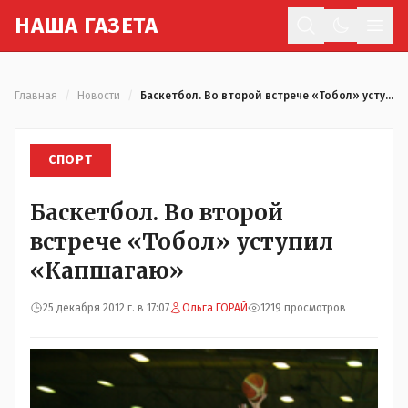
Н
АША
Г
АЗЕТА
Отк
Главная
/
Новости
/
Баскетбол. Во второй встрече «Тобол» уступил «Капшагаю»
СПОРТ
Баскетбол. Во второй
встрече «Тобол» уступил
«Капшагаю»
25 декабря 2012 г. в 17:07
Ольга ГОРАЙ
1219 просмотров