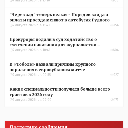
7 августа 2026 г. в 13:10
58
"Через зад" теперь нельзя - Порядок входа и
оплаты проезда меняют в автобусах Рудного
7 августа 2026 г. в 11:43
154
Прокуроры подали в суд ходатайство о
смягчении наказания для журналистки
Александры Алёховой
7 августа 2026 г. в 10:42
604
В «Тоболе» назвали причины крупного
поражения в еврокубковом матче
7 августа 2026 г. в 09:55
227
Какие специальности получили больше всего
грантов в 2026 году
7 августа 2026 г. в 09:00
175
Последние сообщения