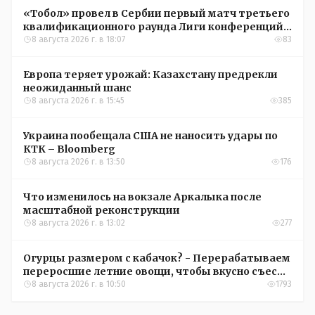
«Тобол» провел в Сербии первый матч третьего
квалификационного раунда Лиги конференций
УЕФА
8 августа 2026 г. в 18:07
83
Европа теряет урожай: Казахстану предрекли
неожиданный шанс
8 августа 2026 г. в 15:45
385
Украина пообещала США не наносить удары по
КТК – Bloomberg
8 августа 2026 г. в 13:50
176
Что изменилось на вокзале Аркалыка после
масштабной реконструкции
8 августа 2026 г. в 13:02
277
Огурцы размером с кабачок? - Перерабатываем
переросшие летние овощи, чтобы вкусно съесть
зимой
8 августа 2026 г. в 10:50
1793