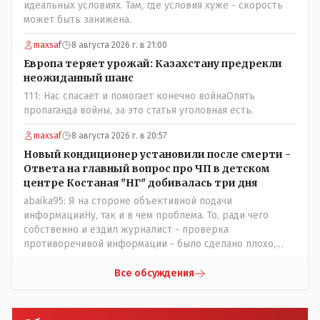
идеальных условиях. Там, где условия хуже - скорость
может быть занижена.
maxsaf
8 августа 2026 г. в 21:00
Европа теряет урожай: Казахстану предрекли
неожиданный шанс
111: Нас спасает и помогает конечно войнаОпять
пропаганда войны, за это статья уголовная есть.
maxsaf
8 августа 2026 г. в 20:57
Новый кондиционер установили после смерти -
Ответа на главный вопрос про ЧП в детском
центре Костаная "НГ" добивалась три дня
abaika95: Я на стороне объективной подачи
информацииНу, так и в чем проблема. То, ради чего
собственно и ездил журналист - проверка
противоречивой информации - было сделано плохо,
редакция это признала и исправила. Объективность
восстановлена.
Все обсуждения