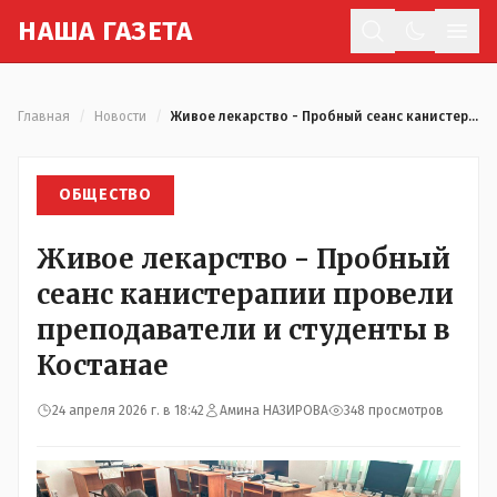
Н
АША
Г
АЗЕТА
Отк
Главная
/
Новости
/
Живое лекарство - Пробный сеанс канистерапии провели преподаватели и студенты в Костанае
ОБЩЕСТВО
Живое лекарство - Пробный
сеанс канистерапии провели
преподаватели и студенты в
Костанае
24 апреля 2026 г. в 18:42
Амина НАЗИРОВА
348 просмотров