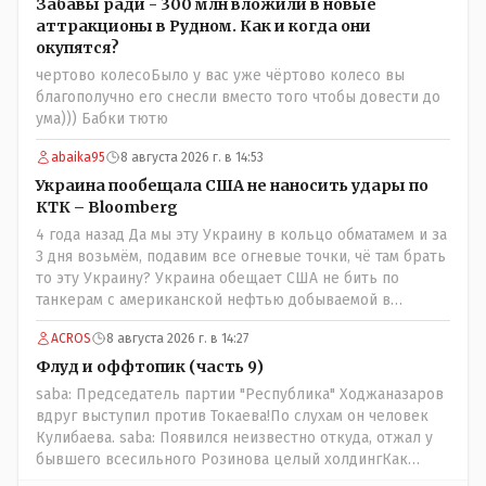
была та публикация. Нет вы проглотили оскорбления и
Забавы ради - 300 млн вложили в новые
побежали оправдываться Незнаю если бы моего
аттракционы в Рудном. Как и когда они
журналиста поносили на всю округу за его по сути
окупятся?
рабочую ошибку я бы его в обиду не дал. Да признать
чертово колесоБыло у вас уже чёртово колесо вы
ошибку но при этом и указать хейтерам их место как
благополучно его снесли вместо того чтобы довести до
мне кажется надо. А у вас как-то не получилось. В итоге
ума))) Бабки тютю
есть ощущение что вы не пятая власть а инструмент в
руках тех кто может вас публично поносить maxsaf: А чё,
abaika95
8 августа 2026 г. в 14:53
надо было оставить оригинальную статью, где всё
Украина пообещала США не наносить удары по
красиво, чисто и свежо?Да, это называется
КТК – Bloomberg
журналистика. Человек проделал работу это его взгляд
4 года назад Да мы эту Украину в кольцо обматамем и за
на вещи У другого свой взгляд Почему вообще кто-то
3 дня возьмём, подавим все огневые точки, чё там брать
должен указывать журналисту как писать и в каком
то эту Украину? Украина обещает США не бить по
тоне? maxsaf: Ну правда бы всё равно вышла наружу,
танкерам с американской нефтью добываемой в
все равно кто-то выяснил бы, что новые кондиционеры
Казахстане-мы сейчас в этой точке
установлены ПОСЛЕ смерти ребенка.Флаг в руки.
ACROS
8 августа 2026 г. в 14:27
Выяснили и выяснили что дальше? У журналиста НГ
Флуд и оффтопик (часть 9)
была другая задача провести репортаж а не
расследование maxsaf: Или тебе такой вариант не
saba: Председатель партии "Республика" Ходжаназаров
нравится? Ты вообще на чьей стороне в этой истории?Я
вдруг выступил против Токаева!По слухам он человек
на стороне объективной подачи информации maxsaf:
Кулибаева. saba: Появился неизвестно откуда, отжал у
Прискорбно и иронично то, что кондиционеры заменили
бывшего всесильного Розинова целый холдингКак
после происшествия, и уже после этого пустили
неизвестно: - в Жаильме сеял ПОЛТОРЫ тысяча гектар ,