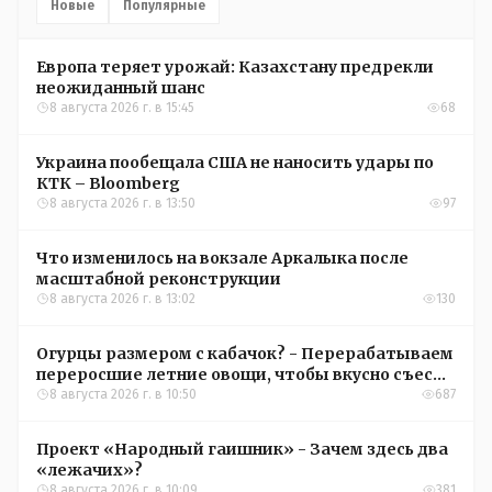
Новые
Популярные
Европа теряет урожай: Казахстану предрекли
неожиданный шанс
8 августа 2026 г. в 15:45
68
Украина пообещала США не наносить удары по
КТК – Bloomberg
8 августа 2026 г. в 13:50
97
Что изменилось на вокзале Аркалыка после
масштабной реконструкции
8 августа 2026 г. в 13:02
130
Огурцы размером с кабачок? - Перерабатываем
переросшие летние овощи, чтобы вкусно съесть
зимой
8 августа 2026 г. в 10:50
687
Проект «Народный гаишник» - Зачем здесь два
«лежачих»?
8 августа 2026 г. в 10:09
381