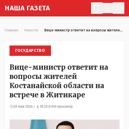
Н
АША
Г
АЗЕТА
Отк
Главная
/
Новости
/
Вице-министр ответит на вопросы жителей Костанайской области на встрече в Житикаре
ГОСУДАРСТВО
Вице-министр ответит на
вопросы жителей
Костанайской области на
встрече в Житикаре
20 мая 2026 г. в 10:25
941 просмотр