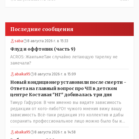
Последние сообщения
saba
8 августа 2026 г. в 15:33
Флуд и оффтопик (часть 9)
ACROS: ЖаильмеТам случайно летающую тарелку не
замечали?
abaika95
8 августа 2026 г. в 15:09
Новый кондиционер установили после смерти -
Ответа на главный вопрос про ЧП в детском
центре Костаная "НГ" добивалась три дня
Тимур Гафуров: В чем именно вы видите зависимость
редакции от кого-либо?От чужого мнения вижу вашу
зависимость Всё-таки редакция это коллектив и дабы
сохранить профессиональное лицо можно было бы и
указать Общественному объединению на не
abaika95
8 августа 2026 г. в 14:58
корректность высказываний о вас в том тоне в котором