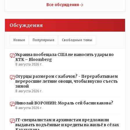
журналистов посмотреть, типа у нас всё хорошо,
разбогател и отжал у Василия самый крупный
Все обсуждения
смотрите, мальчик просто больной был.А журналисту
агрохолдинг в мире, занесенный в Книгу рекордов
что надо было тайком ночью в окно лезть чтобы
Гиннеса.
посмотреть как там что? Журналист зафиксировал ФАКТ
Обсуждения
на момент его доступа на объект Какие претензии могут
быть к журналисту? Все вопросы к учреждению если
они что-то там утаили нет начали поносить журналиста
Новые
Популярные
Свободные темы
Украина пообещала США не наносить удары по
КТК – Bloomberg
8 августа 2026 г.
Огурцы размером с кабачок? - Перерабатываем
переросшие летние овощи, чтобы вкусно съесть
зимой
8 августа 2026 г.
Николай ВОРОНИН: Мораль сей басни какова?
8 августа 2026 г.
IT-специалистам и архивистам предложили
выдавать подъёмные и кредиты на жильё в сёлах
Казахстана