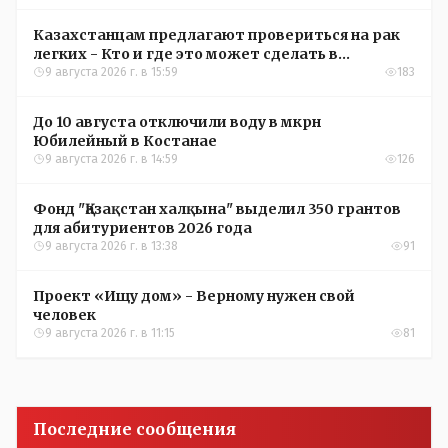
Казахстанцам предлагают провериться на рак
легких - Кто и где это может сделать в
Костанайской области
9 августа 2026 г. в 15:59
183
До 10 августа отключили воду в мкрн
Юбилейный в Костанае
9 августа 2026 г. в 14:59
126
Фонд "Қазақстан халқына" выделил 350 грантов
для абитуриентов 2026 года
9 августа 2026 г. в 13:38
91
Проект «Ищу дом» - Верному нужен свой
человек
9 августа 2026 г. в 11:15
81
Последние сообщения