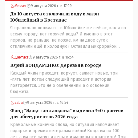
Messer
9 августа 2026 г. в 17:09
До 10 августа отключили воду в мкрн
Юбилейный в Костанае
Я правильно понимаю - в Юбилейке же сейчас, как и по
всему городу, нет горячей воды? И именно в этот
период, не раньше, не позже, им на двое суток
отключили ещё и холодную? Оставили микрорайон
вообще без воды?
Дантист
9 августа 2026 г. в 16:54
Юрий БОНДАРЕНКО: Деревья в городе
Каждый Аким приходит, корчует, сажает новые, три
-пять лет, потом следующий приходит и история
повторяется. Это не о озеленении, а о освоении
бюджета.
saba
9 августа 2026 г. в 16:54
Фонд "Қазақстан халқына" выделил 350 грантов
для абитуриентов 2026 года
Крамольные конечно слова, но ситуация напоминает
подарки и премии ветеранам войны! Когда им по 100
лет, а им всё дарят и деньги и машины и квартиры! При