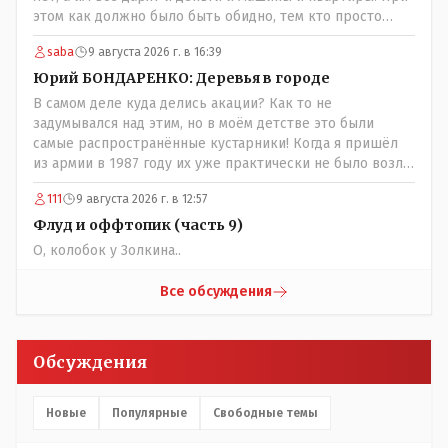
этом как должно было быть обидно, тем кто просто
выживал в эти годы отказывая себе во всём и работая
saba
9 августа 2026 г. в 16:39
для фронта! Не всем повезло и получить медаль" За
доблестный труд в годы ВОВ", там хоть какие то льготы
Юрий БОНДАРЕНКО: Деревья в городе
были! А тут? Может всё таки стоит оценивать по
В самом деле куда делись акации? Как то не
степени заинтересованности в высшем образовании, а
задумывался над этим, но в моём детстве это были
не по степени того , как тебе не повезло в жизни?
самые распространённые кустарники! Когда я пришёл
из армии в 1987 году их уже практически не было возле
родительского дома по улице Амангельды! А что
111
9 августа 2026 г. в 12:57
случилось то, с целым видом кустарника?
Флуд и оффтопик (часть 9)
О, колобок у Золкина..
Все обсуждения
Обсуждения
Новые
Популярные
Свободные темы