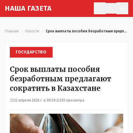
Н
АША
Г
АЗЕТА
Отк
Главная
/
Новости
/
Срок выплаты пособия безработным предлагают сократить в Казахстане
ГОСУДАРСТВО
Срок выплаты пособия
безработным предлагают
сократить в Казахстане
22 апреля 2026 г. в 08:59
293 просмотра