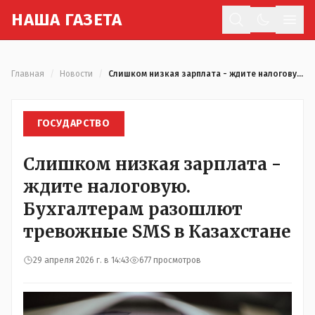
Н
АША
Г
АЗЕТА
Отк
Главная
/
Новости
/
Слишком низкая зарплата - ждите налоговую. Бухгалтерам разошлют тревожные SMS в Казахстане
ГОСУДАРСТВО
Слишком низкая зарплата -
ждите налоговую.
Бухгалтерам разошлют
тревожные SMS в Казахстане
29 апреля 2026 г. в 14:43
677 просмотров