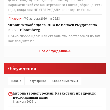
действующему президенту, нПочему не было: -
парламентский состав Верховного Совета , образца 1993
года, когда они НЕ УТВЕРЖДАЛИ некоторые Указы
Назарбаева, особенно в части выборов и перевыборов и
Карачун
9 августа 2026 г. в 06:33
некоторых вопросах внутренней политики, и тогда
Назарбай волевым Указом РАСПУСТИЛ этот бунтарский
Украина пообещала США не наносить удары по
состав. Имя - Серикболсын Абдильдин вам знакомо -
КТК – Bloomberg
юывший секретарь ЦК КП Казахстана , впоследствии -
Прямо "пообещала" или сказала "мы постараемся но там
депутат Верховного Совета и Мажлиса и Председатель
как получится"?
партии коммунстов- он в то время и после и причём
НЕОДНОКРАТНО, указывал и многократно на недостатки
Все обсуждения
Назарбая и предлагал ему самому ДОБРОВОЛЬНО уйти с
поста Президента.
Обсуждения
Новые
Популярные
Свободные темы
Европа теряет урожай: Казахстану предрекли
неожиданный шанс
8 августа 2026 г.