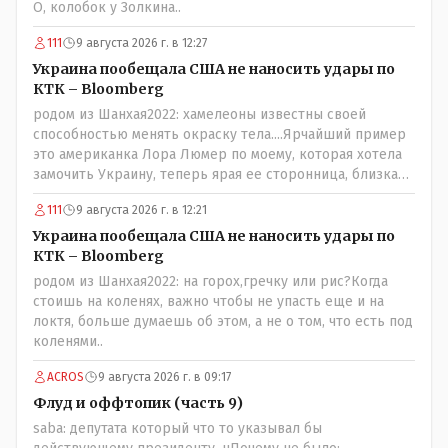
О, колобок у Золкина..
111
9 августа 2026 г. в 12:27
Украина пообещала США не наносить удары по
КТК – Bloomberg
родом из Шанхая2022: хамелеоны известны своей
способностью менять окраску тела....Ярчайший пример
это американка Лора Люмер по моему, которая хотела
замочить Украину, теперь ярая ее сторонница, близкая
к Трампу. Ну и западные страны тем более, которые
111
9 августа 2026 г. в 12:21
предоставляли Зеленскому убежище, чтоб он бежал и
которые развернулись потом на 180 или 360 градусов,
Украина пообещала США не наносить удары по
посмотрев на того, как он не сдался, но ты же там сам
КТК – Bloomberg
живешь и многое знаешь о тех, на кого работаешь.. Это
родом из Шанхая2022: на горох,гречку или рис?Когда
просто прагматизм и ничего личного. Победим мы, они
стоишь на коленях, важно чтобы не упасть еще и на
встанут под нас и наоборот и все это понимают..
локтя, больше думаешь об этом, а не о том, что есть под
коленями..
ACROS
9 августа 2026 г. в 09:17
Флуд и оффтопик (часть 9)
saba: депутата который что то указывал бы