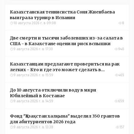
Казахстанская теннисистка Соня Жиенбаева
выиграла турнир в Испании
10 августа 2026 г. в 09:08
8
Две смерти и тысячи заболевших из-за салата в
США - в Казахстане оценили риск вспышки
9 августа 2026 г. в 17:30
940
Казахстанцам предлагают провериться на рак
легких - Кто и где это может сделать в
Костанайской области
9 августа 2026 г. в 15:59
465
До 10 августа отключили воду в мкрн
Юбилейный в Костанае
9 августа 2026 г. в 14:59
659
Фонд "Қазақстан халқына" выделил 350 грантов
для абитуриентов 2026 года
9 августа 2026 г. в 13:38
157