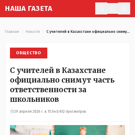
Н
АША
Г
АЗЕТА
Отк
Главная
/
Новости
/
С учителей в Казахстане официально снимут часть ответственности за школьников
ОБЩЕСТВО
С учителей в Казахстане
официально снимут часть
ответственности за
школьников
29 апреля 2026 г. в 15:54
612 просмотров