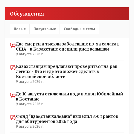
срежисировано кем то из АП для того что бы создать
видимость ИНТРИГИ выборов, его как бы и якобы
Обсуждения
НАКАЛ - и тот и этот без разрешения АП - и шага,
вернее и голоса не подадут. - в принципе вы же видите
- идёт СКУЧНАЯ и НУДНАЯ и МОНОТОННАЯ и полностью
Новые
Популярные
Свободные темы
КОНТРОЛИРУЕМАЯ якобы предвыборная агитация Если
вдруг они захотят гавкнуть что либо по своему
Две смерти и тысячи заболевших из-за салата в
усмотрению: - их мгновенно лишать возможности идти
США - в Казахстане оценили риск вспышки
на выборы и не дадут им места в будущем Курултае: -
9 августа 2026 г.
кстати, я думаю в АП и уже и места распределили между
партиями.
Казахстанцам предлагают провериться на рак
легких - Кто и где это может сделать в
Костанайской области
9 августа 2026 г.
До 10 августа отключили воду в мкрн Юбилейный
в Костанае
9 августа 2026 г.
Фонд "Қазақстан халқына" выделил 350 грантов
для абитуриентов 2026 года
9 августа 2026 г.