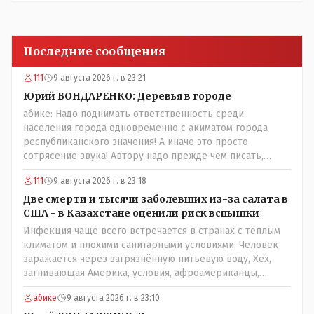
Последние сообщения
111
9 августа 2026 г. в 23:21
Юрий БОНДАРЕНКО: Деревья в городе
абике: Надо поднимать ответственность среди
населения города одновременно с акиматом города
республиканского значения! А иначе это просто
сотрясение звука! Автору надо прежде чем писать,
необходимо самому обратиться в ЖКХ акимата и
111
9 августа 2026 г. в 23:18
разобраться прежде чем своей статьей провоцировать
население города!Согласен всецело!
Две смерти и тысячи заболевших из-за салата в
США - в Казахстане оценили риск вспышки
Инфекция чаще всего встречается в странах с тёплым
климатом и плохими санитарными условиями. Человек
заражается через загрязнённую питьевую воду, Хех,
загнивающая Америка, условия, афроамериканцы,
грязная вода, отсутствие страховок, нечистоплотные
абике
9 августа 2026 г. в 23:10
мигранты и прочее.. Лучше России и Казахстана жить