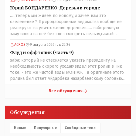
разобраться прежде чем своей статьей провоцировать
население города!
Юрий БОНДАРЕНКО: Деревья в городе
......теперь мы живём по новому,и зачем нам это
озеленение ? Природаохранные ведомства вообще не
реагируют на уничтожение деревьев...... набережную
замутили а на неё без слёз смотреть нельзя,самый
наивысший уровень рукопопства наших
ACROS
9 августа 2026 г. в 22:24
строителей"специалистов",как исторические здания
сносить пожалуйста ,а как на века построить слабо.....Вы
Флуд и оффтопик (часть 9)
вот господин Бондаренко большой учёный прошлись
saba: который не стесняется указать президенту на
бы по историческим постройкам сколько было
необходимость скорого ухода!Увидел этот ролик в Тик
ликвидировано в советское время и в наше.......
токе: - это же чистой воды МОНТАЖ, ; в оригинале этого
ролика был ответ Айдарбека назарбаевскому соловью
на его якобы критику партии Республика. Я думаю: - они
просто напросто - КЛОУНЫ или МАРИОНЕТКИ власти и
Все обсуждения
пикировка между ними - это сделано или
срежисировано кем то из АП для того что бы создать
видимость ИНТРИГИ выборов, его как бы и якобы
Обсуждения
НАКАЛ - и тот и этот без разрешения АП - и шага,
вернее и голоса не подадут. - в принципе вы же видите
- идёт СКУЧНАЯ и НУДНАЯ и МОНОТОННАЯ и полностью
Новые
Популярные
Свободные темы
КОНТРОЛИРУЕМАЯ якобы предвыборная агитация Если