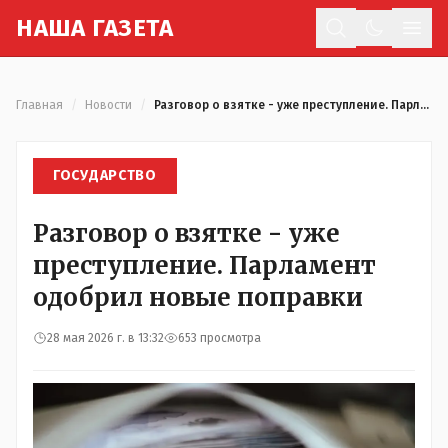
Н
АША
Г
АЗЕТА
Отк
Главная
/
Новости
/
Разговор о взятке - уже преступление. Парламент одобрил новые поправки
ГОСУДАРСТВО
Разговор о взятке - уже
преступление. Парламент
одобрил новые поправки
28 мая 2026 г. в 13:32
653 просмотра