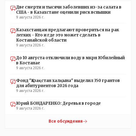
вдруг они захотят гавкнуть что либо по своему
Две смерти и тысячи заболевших из-за салата в
усмотрению: - их мгновенно лишать возможности идти
США - в Казахстане оценили риск вспышки
на выборы и не дадут им места в будущем Курултае: -
9 августа 2026 г.
кстати, я думаю в АП и уже и места распределили между
партиями.
Казахстанцам предлагают провериться на рак
легких - Кто и где это может сделать в
Костанайской области
9 августа 2026 г.
До 10 августа отключили воду в мкрн Юбилейный
в Костанае
9 августа 2026 г.
Фонд "Қазақстан халқына" выделил 350 грантов
для абитуриентов 2026 года
9 августа 2026 г.
Юрий БОНДАРЕНКО: Деревья в городе
9 августа 2026 г.
Все обсуждения