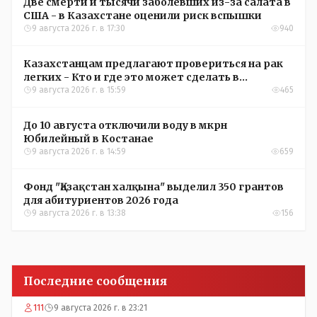
Две смерти и тысячи заболевших из-за салата в
США - в Казахстане оценили риск вспышки
9 августа 2026 г. в 17:30
940
Казахстанцам предлагают провериться на рак
легких - Кто и где это может сделать в
Костанайской области
9 августа 2026 г. в 15:59
465
До 10 августа отключили воду в мкрн
Юбилейный в Костанае
9 августа 2026 г. в 14:59
659
Фонд "Қазақстан халқына" выделил 350 грантов
для абитуриентов 2026 года
9 августа 2026 г. в 13:38
156
Последние сообщения
111
9 августа 2026 г. в 23:21