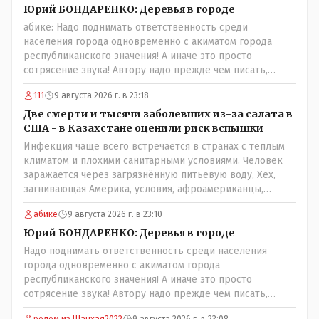
Юрий БОНДАРЕНКО: Деревья в городе
абике: Надо поднимать ответственность среди
населения города одновременно с акиматом города
республиканского значения! А иначе это просто
сотрясение звука! Автору надо прежде чем писать,
необходимо самому обратиться в ЖКХ акимата и
111
9 августа 2026 г. в 23:18
разобраться прежде чем своей статьей провоцировать
население города!Согласен всецело!
Две смерти и тысячи заболевших из-за салата в
США - в Казахстане оценили риск вспышки
Инфекция чаще всего встречается в странах с тёплым
климатом и плохими санитарными условиями. Человек
заражается через загрязнённую питьевую воду, Хех,
загнивающая Америка, условия, афроамериканцы,
грязная вода, отсутствие страховок, нечистоплотные
абике
9 августа 2026 г. в 23:10
мигранты и прочее.. Лучше России и Казахстана жить
негде..
Юрий БОНДАРЕНКО: Деревья в городе
Надо поднимать ответственность среди населения
города одновременно с акиматом города
республиканского значения! А иначе это просто
сотрясение звука! Автору надо прежде чем писать,
необходимо самому обратиться в ЖКХ акимата и
родом из Шанхая2022
9 августа 2026 г. в 23:08