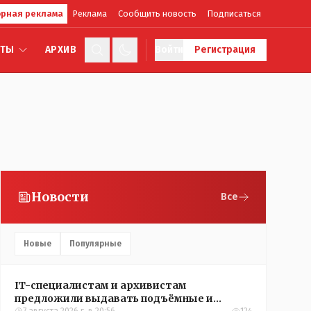
рная реклама
Реклама
Сообщить новость
Подписаться
КТЫ
АРХИВ
Войти
Регистрация
Новости
Все
Новые
Популярные
IT-специалистам и архивистам
предложили выдавать подъёмные и