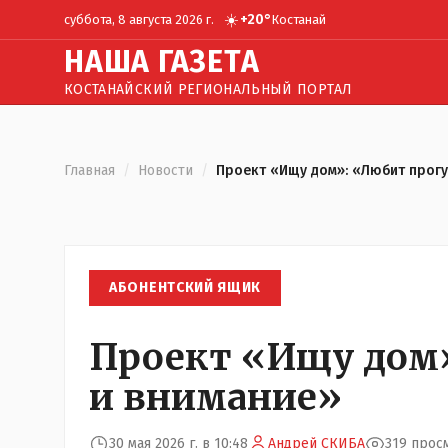
☀️
+
20
°
суббота, 8 августа 2026 г.
Костанай
Н
АША
Г
АЗЕТА
КОСТАНАЙСКИЙ РЕГИОНАЛЬНЫЙ ПОРТАЛ
Главная
/
Новости
/
Проект «Ищу дом»: «Любит прогу
АБОНЕНТСКИЙ ЯЩИК
Проект «Ищу дом»
и внимание»
30 мая 2026 г. в 10:48
Андрей СКИБА
319 прос