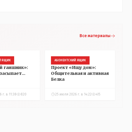
Все материалы
Й ЯЩИК
АБОНЕНТСКИЙ ЯЩИК
й гаишник»:
Проект «Ищу дом»:
засыпает...
Общительная и активная
Белка
 г. в 11:38
820
25 июля 2026 г. в 14:22
415