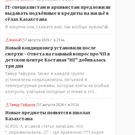
именно АРХИВАРИУСАМ - понятие не имею-
IT-специалистам и архивистам предложили
допустим все мои архивы по работе и по семейной
выдавать подъёмные и кредиты на жильё в
жизни - помещаются в одну дешёвую китайскую
сёлах Казахстана
флешку купленную на оптушке на Складской за 1
И нахрена они, скажите мне, там вообще нужны?😁
000 тенге. Впрочем, не надо гадать: - это замутили
УМНЫЕ люди наверху , близко расположенные к
maxsaf
7 августа 2026 г. в 21:44
гос.бюджету- наверняка они знают что делают.
Новый кондиционер установили после
смерти - Ответа на главный вопрос про ЧП в
детском центре Костаная "НГ" добивалась
три дня
Тимур Гафуров: Также в каждой группе
установлены кондиционеры, питьевой и
температурный режимы, которые взяты на особый
контроль, учитывая погодные условия в это
лето.Мы решили. что это - противоречие. Вы
считаете иначе?Ну тут противоречия нет. Этот
Тимур Гафуров
7 августа 2026 г. в 21:24
комментарий прозвучал на следующий день после
Новые предметы появятся в школах
трагедии, то есть 29 июля, когда спешно
Казахстана
установили и воду, и новые кондиционеры, и
ACROS: А, в самой статье написано, что:
впервые поставили температурный режим на
"...переименовали...//" - где правильно ???Скорее
контроль. То есть первая часть - информация до