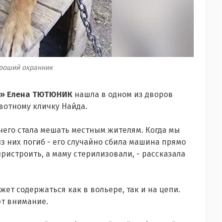
ороший охранник
г» Елена ТЮТЮНИК
нашла в одном из дворов
вотному кличку Найда.
 чего стала мешать местным жителям. Когда мы
из них погиб - его случайно сбила машина прямо
ристроить, а маму стерилизовали, - рассказала
ет содержаться как в вольере, так и на цепи.
ют внимание.