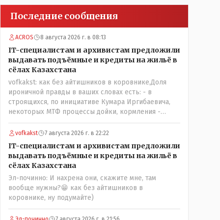
Последние сообщения
ACROS
8 августа 2026 г. в 08:13
IT-специалистам и архивистам предложили
выдавать подъёмные и кредиты на жильё в
сёлах Казахстана
vofkakst: как без айтишников в коровнике,Доля
ироничной правды в ваших словах есть: - в
строящихся, по инициативе Кумара Иргибаевича,
некоторых МТФ процессы дойки, кормления -
оцифрованы и иногда эти программы дают сбой - и
тогда они нужны, хотя я насколько в курсе своей
vofkakst
7 августа 2026 г. в 22:22
комьютерной безграмотности - все эти вопросы
IT-специалистам и архивистам предложили
можно решать и устранять эти сбои и удалённо -
выдавать подъёмные и кредиты на жильё в
лёжа на диване, в городе. Но, этих современных и
сёлах Казахстана
оцифрованных МТФ критично мало для массового
Эл-починно: И нахрена они, скажите мне, там
переезда лохматых и обкуренных молодых ребят
вообще нужны?😁 как без айтишников в
из города в село, да и те МТФ я по опыту
коровнике, ну подумайте)
подозреваю, скоро перейдут на обслуживание с
помошью кувалды, китайского скотча, алюминевой
проволоки и русского мата. Вот где работать в селе
Эл-починно
7 августа 2026 г. в 21:56