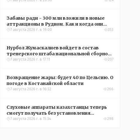
кредиты на жильё в сёлах Казахстана
7 августа 2026 г. в 20:56
124
Забавы ради - 300 млн вложили в новые
аттракционы в Рудном. Как и когда они
окупятся?
7 августа 2026 г. в 19:00
353
Нурбол Жумаскалиев войдет в состав
тренерского штаба национальной сборной
Казахстана по футболу
7 августа 2026 г. в 17:11
207
Возвращение жары: будет 40 по Цельсию. О
погоде в Костанайской области
7 августа 2026 г. в 16:32
266
Слуховые аппараты казахстанцы теперь
смогут получать без установления
инвалидности
7 августа 2026 г. в 15:34
298