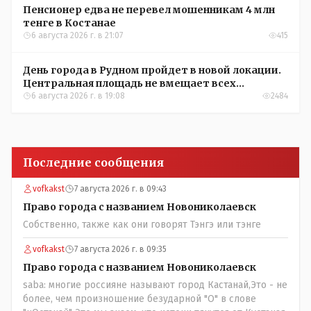
Пенсионер едва не перевел мошенникам 4 млн
тенге в Костанае
6 августа 2026 г. в 21:07
415
День города в Рудном пройдет в новой локации.
Центральная площадь не вмещает всех
желающих
6 августа 2026 г. в 19:08
2484
Последние сообщения
vofkakst
7 августа 2026 г. в 09:43
Право города с названием Новониколаевск
Собственно, также как они говорят Тэнгэ или тэнге
vofkakst
7 августа 2026 г. в 09:35
Право города с названием Новониколаевск
saba: многие россияне называют город Кастанай,Это - не
более, чем произношение безударной "О" в слове