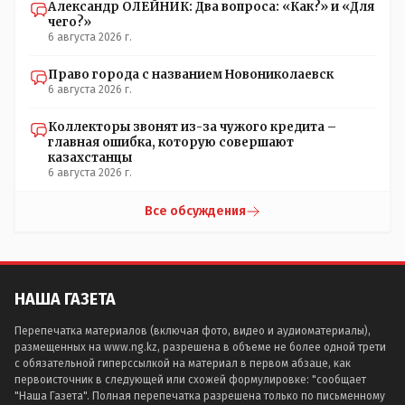
Александр ОЛЕЙНИК: Два вопроса: «Как?» и «Для
чего?»
6 августа 2026 г.
Право города с названием Новониколаевск
6 августа 2026 г.
Коллекторы звонят из-за чужого кредита –
главная ошибка, которую совершают
казахстанцы
6 августа 2026 г.
Все обсуждения
НАША ГАЗЕТА
Перепечатка материалов (включая фото, видео и аудиоматериалы),
размещенных на www.ng.kz, разрешена в объеме не более одной трети
с обязательной гиперссылкой на материал в первом абзаце, как
первоисточник в следующей или схожей формулировке: "сообщает
"Наша Газета". Полная перепечатка разрешена только по письменному