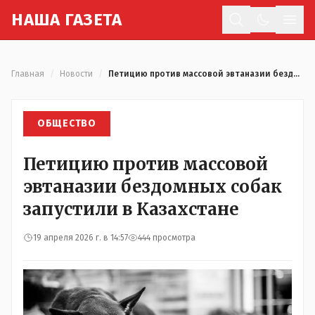
Н
АША
Г
АЗЕТА
Отк
Главная
/
Новости
/
Петицию против массовой эвтаназии бездомных собак запустили в Казахстане
ОБЩЕСТВО
Петицию против массовой
эвтаназии бездомных собак
запустили в Казахстане
19 апреля 2026 г. в 14:57
444 просмотра