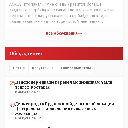
сразу в бан, по умолчанию для меня любой входящий -
ACROS: Кто такая ??Мне очень нравится, больше
Скам, пока не доказано обратное - Zero trust. Все
Хаддавэя, азербайджанская артистка, кажется даже не
созвоны - только на верифицируемые номера.Всё
певица поёт и на русском и на азербайджанском, но
верно, я тоже так поступаю,но увы любопытство ещё
самый известный хит на турецком. У неё очень
никто не отменял! Я уже давно всё объяснил жене, но
необычный низкий тембр голоса!
она все равно меня допрашивает:" Кто звонил? От кого
Все обсуждения
скрываешься? Почему сбросил?"
Обсуждения
Новые
Популярные
Свободные темы
Пенсионер едва не перевел мошенникам 4 млн
тенге в Костанае
6 августа 2026 г.
День города в Рудном пройдет в новой локации.
Центральная площадь не вмещает всех
желающих
6 августа 2026 г.