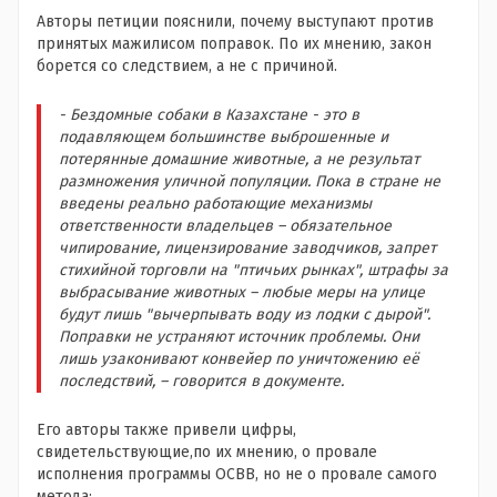
Авторы петиции пояснили, почему выступают против
принятых мажилисом поправок. По их мнению, закон
борется со следствием, а не с причиной.
- Бездомные собаки в Казахстане - это в
подавляющем большинстве выброшенные и
потерянные домашние животные, а не результат
размножения уличной популяции. Пока в стране не
введены реально работающие механизмы
ответственности владельцев – обязательное
чипирование, лицензирование заводчиков, запрет
стихийной торговли на "птичьих рынках", штрафы за
выбрасывание животных – любые меры на улице
будут лишь "вычерпывать воду из лодки с дырой".
Поправки не устраняют источник проблемы. Они
лишь узаконивают конвейер по уничтожению её
последствий, – говорится в документе.
Его авторы также привели цифры,
свидетельствующие,по их мнению, о провале
исполнения программы ОСВВ, но не о провале самого
метода: