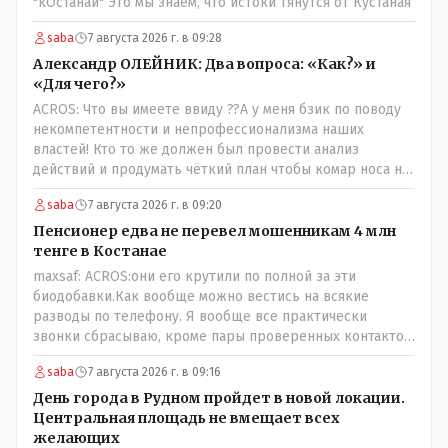
"кОстанай" Это мы знаем, что истоки тянутся от Кустаная
saba
7 августа 2026 г. в 09:28
Александр ОЛЕЙНИК: Два вопроса: «Как?» и
«Для чего?»
ACROS: Что вы имеете ввиду ??А у меня бзик по поводу
некомпетентности и непрофессионализма наших
властей! Кто то же должен был провести анализ
действий и продумать чёткий план чтобы комар носа не
подточил! Но тут явно спешили, а в аналитическом
saba
7 августа 2026 г. в 09:20
центре либо кто то из родственников сидит, либо
ведущий специалист на Мальдивы уехал, либо всё
Пенсионер едва не перевел мошенникам 4 млн
вместе! Пока прокатывает по вышеизложенным Вами
тенге в Костанае
причинам, просто обстоятельства немного меняются по
maxsaf: ACROS:они его крутили по полной за эти
сравнению с Назарбаевскими временами, власти
биодобавки.Как вообще можно вестись на всякие
решили пощупать кошелёк населения, а это уже
разводы по телефону. Я вообще все практически
неизвестная в уравнении взаимоотношений власти и
звонки сбрасываю, кроме пары проверенных контактов.
народа! Тут бы как раз специалист-аналитик и
Один раз мне мой банк позвонил, не мошенники. Я
пригодился бы!
saba
7 августа 2026 г. в 09:16
приехал туда, в банк, нашел того, кто мне звонил,
притащил к главному менеджеру и обоим сказал: ещё
День города в Рудном пройдет в новой локации.
один такой звонок, без разницы, какая причина, и я
Центральная площадь не вмещает всех
счета свои у вас позакрываю. Остальные входящие
желающих