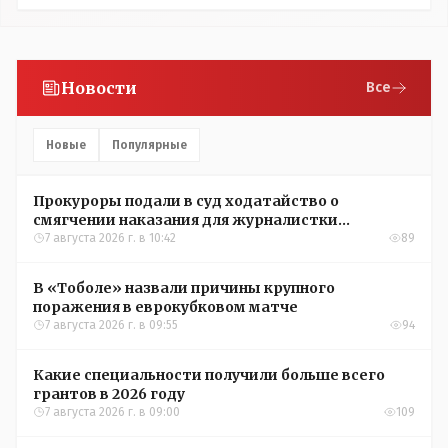
Новости
Все
Новые
Популярные
Прокуроры подали в суд ходатайство о
смягчении наказания для журналистки
Александры Алёховой
7 августа 2026 г. в 10:42
89
В «Тоболе» назвали причины крупного
поражения в еврокубковом матче
7 августа 2026 г. в 09:55
94
Какие специальности получили больше всего
грантов в 2026 году
7 августа 2026 г. в 09:00
109