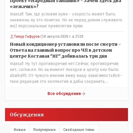
было в истории независимого Казахстана депутата
Проект «Народный гаишник» - Зачем здесь два
который что то указывал бы действующему президенту,
«лежачих»?
не иначе инопланетянин, ну а на чём инопланетяне
maxsaf: Там, где условия хуже - скорость может быть
передвигаются?
занижена..ну это понятно. Но не перед домом служивого
же) персональные привелегии прям.
Тимур Гафуров
8 августа 2026 г. в 21:20
Новый кондиционер установили после смерти -
Ответа на главный вопрос про ЧП в детском
центре Костаная "НГ" добивалась три дня
maxsaf: Ну тут противоречия нет.Сейчас противоречия
нет, согласен. Но на момент поездки в центр оно было.
abaika95: От чужого мнения вижу вашу зависимостьВсё-
таки редакция это коллектив и дабы сохранить
профессиональное лицо можно было бы и указать
Общественному объединению на не корректность
Все обсуждения
высказываний о вас в том тоне в котором была та
публикация.В комментарии от ОО было и мнение, и
факт. На мнение я ответил там же. В том же тоне
Обсуждения
отвечать не намерен, но акценты расставил. А вот факт
нужно было проверить. Что мы и сделали. И если это вы
называете зависимостью, то у меня другое
Новые
Популярные
Свободные темы