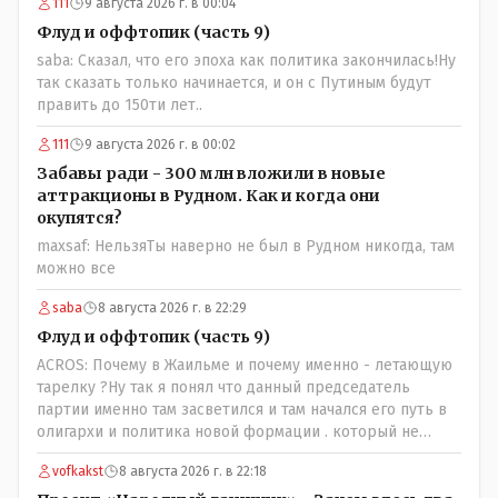
111
9 августа 2026 г. в 00:04
Флуд и оффтопик (часть 9)
saba: Сказал, что его эпоха как политика закончилась!Ну
так сказать только начинается, и он с Путиным будут
править до 150ти лет..
111
9 августа 2026 г. в 00:02
Забавы ради - 300 млн вложили в новые
аттракционы в Рудном. Как и когда они
окупятся?
maxsaf: НельзяТы наверно не был в Рудном никогда, там
можно все
saba
8 августа 2026 г. в 22:29
Флуд и оффтопик (часть 9)
ACROS: Почему в Жаильме и почему именно - летающую
тарелку ?Ну так я понял что данный председатель
партии именно там засветился и там начался его путь в
олигархи и политика новой формации . который не
стесняется указать президенту на необходимость
vofkakst
8 августа 2026 г. в 22:18
скорого ухода! А летающая тарелка, потому что ещё не