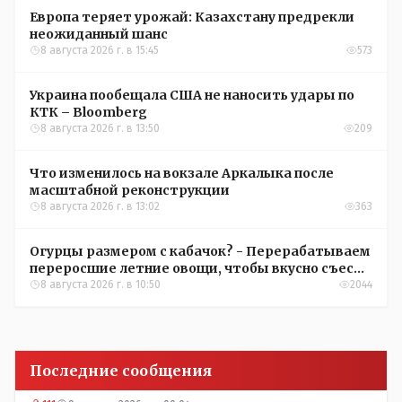
Европа теряет урожай: Казахстану предрекли
неожиданный шанс
8 августа 2026 г. в 15:45
573
Украина пообещала США не наносить удары по
КТК – Bloomberg
8 августа 2026 г. в 13:50
209
Что изменилось на вокзале Аркалыка после
масштабной реконструкции
8 августа 2026 г. в 13:02
363
Огурцы размером с кабачок? - Перерабатываем
переросшие летние овощи, чтобы вкусно съесть
зимой
8 августа 2026 г. в 10:50
2044
Последние сообщения