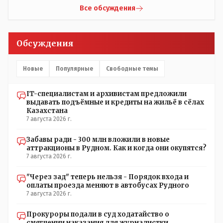
прислали ему в виде аудиосообщений, пишет, что
Все обсуждения
воспитатели долго добивались установки
кондиционеров в помещениях, где есть дети, однако к
настоящему времени их установили только в
Обсуждения
помещениях, предназначенных для административно-
управленческого персонала. И Также в каждой группе
установлены кондиционеры, питьевой и температурный
Новые
Популярные
Свободные темы
режимы, которые взяты на особый контроль, учитывая
погодные условия в это лето. Мы решили. что это -
IT-специалистам и архивистам предложили
противоречие. Вы считаете иначе?
выдавать подъёмные и кредиты на жильё в сёлах
Казахстана
7 августа 2026 г.
Забавы ради - 300 млн вложили в новые
аттракционы в Рудном. Как и когда они окупятся?
7 августа 2026 г.
"Через зад" теперь нельзя - Порядок входа и
оплаты проезда меняют в автобусах Рудного
7 августа 2026 г.
Прокуроры подали в суд ходатайство о
смягчении наказания для журналистки