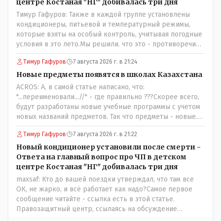
центре Костаная "НГ" добивалась три дня
Тимур Гафуров: Также в каждой группе установлены
кондиционеры, питьевой и температурный режимы,
которые взяты на особый контроль, учитывая погодные
условия в это лето.Мы решили. что это - противоречие.
Вы считаете иначе?Ну тут противоречия нет. Этот
Тимур Гафуров
7 августа 2026 г. в 21:24
комментарий прозвучал на следующий день после
трагедии, то есть 29 июля, когда спешно установили и
Новые предметы появятся в школах Казахстана
воду, и новые кондиционеры, и впервые поставили
ACROS: А, в самой статье написано, что:
температурный режим на контроль. То есть первая
"...переименовали...//" - где правильно ???Скорее всего,
часть - информация до трагедии, вторая часть -
будут разработаны новые учебные программы с учетом
информация после трагедии, когда все уже было
новых названий предметов. Так что предметы - новые.
исправлено.
Хоть и переименованные)
Тимур Гафуров
7 августа 2026 г. в 21:22
Новый кондиционер установили после смерти -
Ответа на главный вопрос про ЧП в детском
центре Костаная "НГ" добивалась три дня
maxsaf: Кто до вашей поездки утверждал, что там все
ОК, не жарко, и всё работает как надо?Самое первое
сообщение читайте - ссылка есть в этой статье.
Правозащитный центр, ссылаясь на обсуждение
сотрудников интерната в рабочем чате, которые