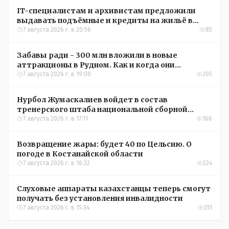
IT-специалистам и архивистам предложили
выдавать подъёмные и кредиты на жильё в
сёлах Казахстана
7 августа 2026 г. в 20:56
85
Забавы ради - 300 млн вложили в новые
аттракционы в Рудном. Как и когда они
окупятся?
7 августа 2026 г. в 19:00
205
Нурбол Жумаскалиев войдет в состав
тренерского штаба национальной сборной
Казахстана по футболу
7 августа 2026 г. в 17:11
166
Возвращение жары: будет 40 по Цельсию. О
погоде в Костанайской области
7 августа 2026 г. в 16:32
224
Слуховые аппараты казахстанцы теперь смогут
получать без установления инвалидности
7 августа 2026 г. в 15:34
251