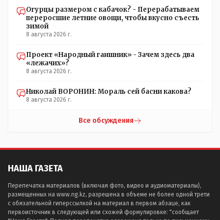
Огурцы размером с кабачок? - Перерабатываем
переросшие летние овощи, чтобы вкусно съесть
зимой
8 августа 2026 г.
Проект «Народный гаишник» - Зачем здесь два
«лежачих»?
8 августа 2026 г.
Николай ВОРОНИН: Мораль сей басни какова?
8 августа 2026 г.
Все обсуждения
НАША ГАЗЕТА
Перепечатка материалов (включая фото, видео и аудиоматериалы),
размещенных на www.ng.kz, разрешена в объеме не более одной трети
с обязательной гиперссылкой на материал в первом абзаце, как
первоисточник в следующей или схожей формулировке: "сообщает