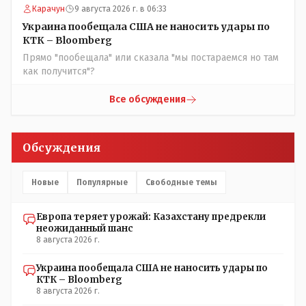
Карачун
9 августа 2026 г. в 06:33
некоторых вопросах внутренней политики, и тогда
Назарбай волевым Указом РАСПУСТИЛ этот бунтарский
Украина пообещала США не наносить удары по
состав. Имя - Серикболсын Абдильдин вам знакомо -
КТК – Bloomberg
юывший секретарь ЦК КП Казахстана , впоследствии -
Прямо "пообещала" или сказала "мы постараемся но там
депутат Верховного Совета и Мажлиса и Председатель
как получится"?
партии коммунстов- он в то время и после и причём
НЕОДНОКРАТНО, указывал и многократно на недостатки
Все обсуждения
Назарбая и предлагал ему самому ДОБРОВОЛЬНО уйти с
поста Президента.
Обсуждения
Новые
Популярные
Свободные темы
Европа теряет урожай: Казахстану предрекли
неожиданный шанс
8 августа 2026 г.
Украина пообещала США не наносить удары по
КТК – Bloomberg
8 августа 2026 г.