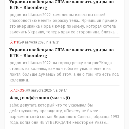
Украина пообещала США не наносить удары по
КТК – Bloomberg
родом из Шанхая2022: хамелеоны известны своей
способностью менять окраску тела....Ярчайший пример
это американка Лора Люмер по моему, которая хотела
замочить Украину, теперь ярая ее сторонница, близкая
к Трампу. Ну и западные страны тем более, которые
111
9 августа 2026 г. в 12:21
предоставляли Зеленскому убежище, чтоб он бежал и
которые развернулись потом на 180 или 360 градусов,
Украина пообещала США не наносить удары по
посмотрев на того, как он не сдался, но ты же там сам
КТК – Bloomberg
живешь и многое знаешь о тех, на кого работаешь.. Это
родом из Шанхая2022: на горох,гречку или рис?Когда
просто прагматизм и ничего личного. Победим мы, они
стоишь на коленях, важно чтобы не упасть еще и на
встанут под нас и наоборот и все это понимают..
локтя, больше думаешь об этом, а не о том, что есть под
коленями..
ACROS
9 августа 2026 г. в 09:17
Флуд и оффтопик (часть 9)
saba: депутата который что то указывал бы
действующему президенту, нПочему не было: -
парламентский состав Верховного Совета , образца 1993
года, когда они НЕ УТВЕРЖДАЛИ некоторые Указы
Назарбаева, особенно в части выборов и перевыборов и