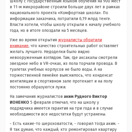
Школу с государственным языком обучения на 900 мест
в 11-м микрорайоне строили больше двух лет в рамках
национального проекта «Комфортная школа». По
информации заказчика, потратили 6,19 млрд тенге.
Власти хотели, чтобы школу открыли к началу учебного
года, но в итоге опоздали на 5 месяцев.
Уже во время открытия
журналисты обратили
внимание
, что качество строительных работ оставляет
желать лучшего. Недоделки было видно
невооруженным взглядом. Там, где аксакалы смотрели
звездное небо в VR-очках, из пола торчали провода. В
туалетах учебных корпусов не было воды. А на
торжественной линейке выяснилось, что конденсат
вентиляции в спортивном зале протекает и на полу
постоянно образуются лужи.
На замечания журналистов
аким Рудного Виктор
ИОНЕНКО
5 февраля отмечал, что на школу у
подрядчика имеется гарантия на три года и в случае
необходимости все недостатки будут устранены.
- Есть какие-то шероховатости, - говорил тогда аким. -
Я так думаю, что каждый, кто ремонтировал квартиру