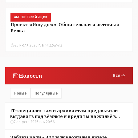
АБОНЕНТСКИЙ ЯЩИК
Проект «Ищу дом»: Общительная и активная
Белка
25 июля 2026 г. в 14:22
412
Новости
Все
Новые
Популярные
IT-специалистам и архивистам предложили
выдавать подъёмные и кредиты на жильё в
сёлах Казахстана
7 августа 2026 г. в 20:56
Забавы ради - 300 млн вложили в новые