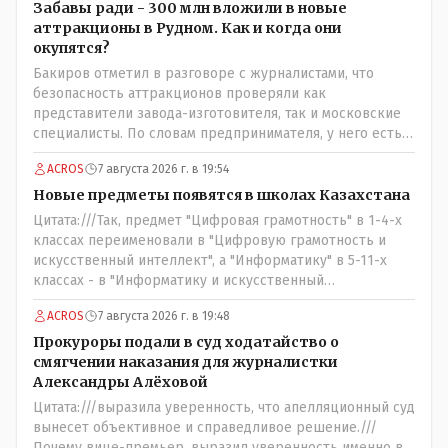
Забавы ради - 300 млн вложили в новые
аттракционы в Рудном. Как и когда они
окупятся?
Бакиров отметил в разговоре с журналистами, что
безопасность аттракционов проверяли как
представители завода-изготовителя, так и московские
специалисты. По словам предпринимателя, у него есть
сертификат, что аттракционы соответствуют
ACROS
7 августа 2026 г. в 19:54
стандартам Евразийского экономического сообщества.
......сертификат это как у авто тех. паспорт,из этого
Новые предметы появятся в школах Казахстана
следует что каждый год перед тем как открыть сезон
Цитата:///Так, предмет "Цифровая грамотность" в 1-4-х
атракционов следует пригласить специалистов чтобы
классах переименовали в "Цифровую грамотность и
они проверили тех. состояние аттракционов чтоб никто
искусственный интеллект", а "Информатику" в 5-11-х
не покалечился и заверили всё это печатями и
классах - в "Информатику и искусственный
подписями обычно это так следует и аким должен взять
интеллект"./// Заголовок статьи: ..///.Новые предметы
под личный контроль за соблюдение Т.Б. ........у коммуняк
ACROS
7 августа 2026 г. в 19:48
появятся в школах Казахстана.../// А, в самой статье
за это отвечал тех. надзор.....а да насчёт брущатки будем
написано, что: "...переименовали...//" - где правильно ???
Прокуроры подали в суд ходатайство о
надеяться что она к весне не провалится и не
И они эти НОВЫЕ предметы действительно - появились
смягчении наказания для журналистки
поползёт....
или же их банально ПЕРЕИМЕНОВАЛИ и завтра обьявят
Александры Алёховой
это очередной и бесконечно длящей на протяжении вот
Цитата:///выразила уверенность, что апелляционный суд
уже более ТРИДЦАТИ лет: - новой школьной
вынесет объективное и справедливое решение.///
РЕФОРМОЙ.
Почему вице-премьер, выразил уверенность именно в