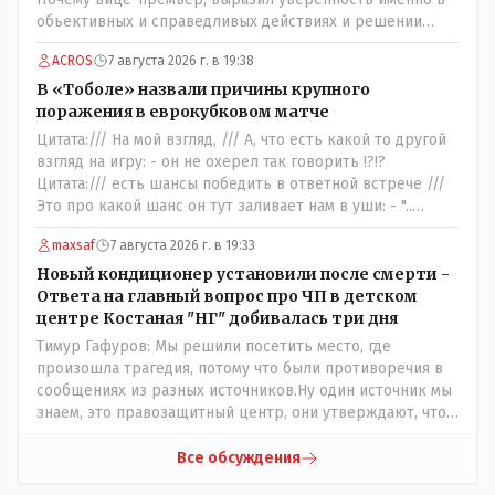
обьективных и справедливых действиях и решении
именно АПЕЛЛЯЦИОННОГО суда, а не суда ПЕРВОЙ
ACROS
7 августа 2026 г. в 19:38
инстанции ??? Значит она посчитала что суд первой
инстанции вынес: - ."....НЕ ОБЬЕКТИВНОЕ и
В «Тоболе» назвали причины крупного
НЕСПРАВЕДЛИВОЕ решение....." - так можно
поражения в еврокубковом матче
интрепретировать её высказывание ???
Цитата:/// На мой взгляд, /// А, что есть какой то другой
взгляд на игру: - он не охерел так говорить !?!?
Цитата:/// есть шансы победить в ответной встрече ///
Это про какой шанс он тут заливает нам в уши: - "..
забить на своём поле ЧЕТЫРЕ гола и при этом не
maxsaf
7 августа 2026 г. в 19:33
пропустить ни ОДНОГО,,,,"- сказки Венского леса.
Цитата://я поздравляю их с этой победой// Значит
Новый кондиционер установили после смерти -
морально: - игроки Тобола уже проиграли ответную
Ответа на главный вопрос про ЧП в детском
встречу: - чудо на поле не бывает, если только у тебя в
центре Костаная "НГ" добивалась три дня
команде играет сам Марадона....
Тимур Гафуров: Мы решили посетить место, где
произошла трагедия, потому что были противоречия в
сообщениях из разных источников.Ну один источник мы
знаем, это правозащитный центр, они утверждают, что
ничего толком не работало на момент трагедии. А кто
второй источник, с противоречивой информацией? Кто
Все обсуждения
до вашей поездки утверждал, что там все ОК, не жарко,