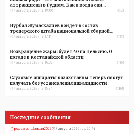
аттракционы в Рудном. Как и когда они
окупятся?
7 августа 2026 г. в 19:00
53
Нурбол Жумаскалиев войдет в состав
тренерского штаба национальной сборной
Казахстана по футболу
7 августа 2026 г. в 17:11
113
Возвращение жары: будет 40 по Цельсию. О
погоде в Костанайской области
7 августа 2026 г. в 16:32
161
Слуховые аппараты казахстанцы теперь смогут
получать без установления инвалидности
7 августа 2026 г. в 15:34
168
Последние сообщения
родом из Шанхая2022
7 августа 2026 г. в 20:44