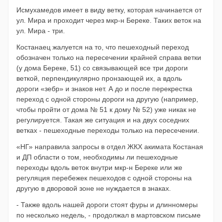
Исмухамедов имеет в виду ветку,
которая
начинается от
ул.
Мира и проходит через мкр-н Береке. Таких веток на
ул. Мира - три.
Костанаец жалуется на то, что пешеходный переход
обозначен только на пересечении крайней справа ветки
(у дома Береке, 51) со связывающей все три дороги
веткой, перпендикулярно пронзающей их, а вдоль
дороги «зебр» и знаков нет. А до и после перекрестка
переход с одной стороны дороги на другую (например,
чтобы пройти от дома № 51 к дому № 52) уже никак не
регулируется. Такая же ситуация и на двух соседних
ветках - пешеходные переходы только на пересечении.
«НГ» направила запросы в отдел ЖКХ акимата Костаная
и ДП области о том, необходимы ли пешеходные
переходы вдоль веток внутри мкр-н Береке или же
регуляция перебежек пешеходов с одной стороны на
другую в дворовой зоне не нуждается в знаках.
- Также вдоль нашей дороги стоят фуры и длинномеры
по несколько недель, - продолжал в мартовском письме