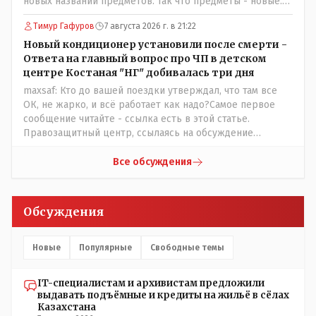
новых названий предметов. Так что предметы - новые.
исправлено.
Хоть и переименованные)
Тимур Гафуров
7 августа 2026 г. в 21:22
Новый кондиционер установили после смерти -
Ответа на главный вопрос про ЧП в детском
центре Костаная "НГ" добивалась три дня
maxsaf: Кто до вашей поездки утверждал, что там все
ОК, не жарко, и всё работает как надо?Самое первое
сообщение читайте - ссылка есть в этой статье.
Правозащитный центр, ссылаясь на обсуждение
сотрудников интерната в рабочем чате, которые
прислали ему в виде аудиосообщений, пишет, что
Все обсуждения
воспитатели долго добивались установки
кондиционеров в помещениях, где есть дети, однако к
настоящему времени их установили только в
Обсуждения
помещениях, предназначенных для административно-
управленческого персонала. И Также в каждой группе
установлены кондиционеры, питьевой и температурный
Новые
Популярные
Свободные темы
режимы, которые взяты на особый контроль, учитывая
погодные условия в это лето. Мы решили. что это -
IT-специалистам и архивистам предложили
противоречие. Вы считаете иначе?
выдавать подъёмные и кредиты на жильё в сёлах
Казахстана