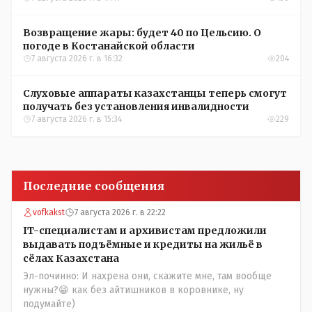
Возвращение жары: будет 40 по Цельсию. О
погоде в Костанайской области
7 августа 2026 г. в 16:32
204
Слуховые аппараты казахстанцы теперь смогут
получать без установления инвалидности
7 августа 2026 г. в 15:34
229
Последние сообщения
vofkakst
7 августа 2026 г. в 22:22
IT-специалистам и архивистам предложили
выдавать подъёмные и кредиты на жильё в
сёлах Казахстана
Эл-починно: И нахрена они, скажите мне, там вообще
нужны?😁 как без айтишников в коровнике, ну
подумайте)