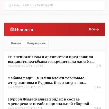
7 августа 2026 г. в 09:00
288
Новости
Все
Новые
Популярные
IT-специалистам и архивистам предложили
выдавать подъёмные и кредиты на жильё в
сёлах Казахстана
7 августа 2026 г. в 20:56
71
Забавы ради - 300 млн вложили в новые
аттракционы в Рудном. Как и когда они
окупятся?
7 августа 2026 г. в 19:00
156
Нурбол Жумаскалиев войдет в состав
тренерского штаба национальной сборной
Казахстана по футболу
7 августа 2026 г. в 17:11
150