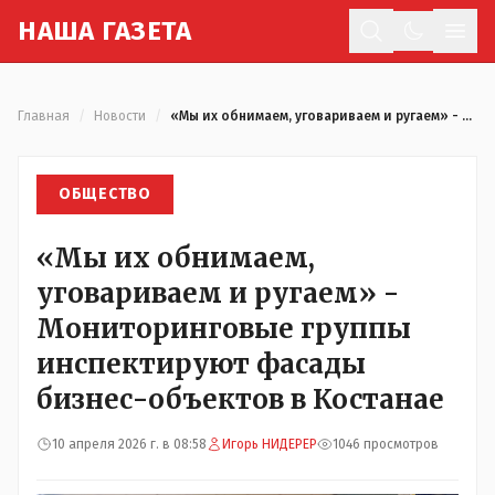
Н
АША
Г
АЗЕТА
Отк
Главная
/
Новости
/
«Мы их обнимаем, уговариваем и ругаем» - Мониторинговые группы инспектируют фасады бизнес-объектов в Костанае
ОБЩЕСТВО
«Мы их обнимаем,
уговариваем и ругаем» -
Мониторинговые группы
инспектируют фасады
бизнес-объектов в Костанае
10 апреля 2026 г. в 08:58
Игорь НИДЕРЕР
1046 просмотров