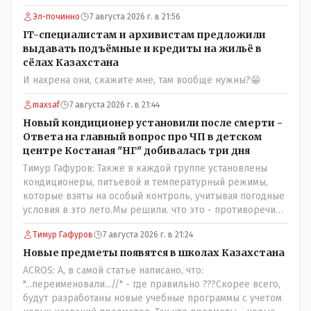
Эл-починно
7 августа 2026 г. в 21:56
IT-специалистам и архивистам предложили
выдавать подъёмные и кредиты на жильё в
сёлах Казахстана
И нахрена они, скажите мне, там вообще нужны?😁
maxsaf
7 августа 2026 г. в 21:44
Новый кондиционер установили после смерти -
Ответа на главный вопрос про ЧП в детском
центре Костаная "НГ" добивалась три дня
Тимур Гафуров: Также в каждой группе установлены
кондиционеры, питьевой и температурный режимы,
которые взяты на особый контроль, учитывая погодные
условия в это лето.Мы решили. что это - противоречие.
Вы считаете иначе?Ну тут противоречия нет. Этот
Тимур Гафуров
7 августа 2026 г. в 21:24
комментарий прозвучал на следующий день после
трагедии, то есть 29 июля, когда спешно установили и
Новые предметы появятся в школах Казахстана
воду, и новые кондиционеры, и впервые поставили
ACROS: А, в самой статье написано, что:
температурный режим на контроль. То есть первая
"...переименовали...//" - где правильно ???Скорее всего,
часть - информация до трагедии, вторая часть -
будут разработаны новые учебные программы с учетом
информация после трагедии, когда все уже было