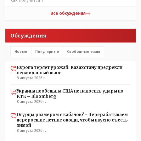
как получится"?
партии коммунстов- он в то время и после и причём
НЕОДНОКРАТНО, указывал и многократно на недостатки
Все обсуждения
Назарбая и предлагал ему самому ДОБРОВОЛЬНО уйти с
поста Президента.
Обсуждения
Новые
Популярные
Свободные темы
Европа теряет урожай: Казахстану предрекли
неожиданный шанс
8 августа 2026 г.
Украина пообещала США не наносить удары по
КТК – Bloomberg
8 августа 2026 г.
Огурцы размером с кабачок? - Перерабатываем
переросшие летние овощи, чтобы вкусно съесть
зимой
8 августа 2026 г.