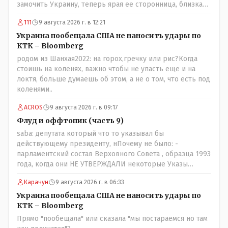
замочить Украину, теперь ярая ее сторонница, близкая
к Трампу. Ну и западные страны тем более, которые
111
9 августа 2026 г. в 12:21
предоставляли Зеленскому убежище, чтоб он бежал и
которые развернулись потом на 180 или 360 градусов,
Украина пообещала США не наносить удары по
посмотрев на того, как он не сдался, но ты же там сам
КТК – Bloomberg
живешь и многое знаешь о тех, на кого работаешь.. Это
родом из Шанхая2022: на горох,гречку или рис?Когда
просто прагматизм и ничего личного. Победим мы, они
стоишь на коленях, важно чтобы не упасть еще и на
встанут под нас и наоборот и все это понимают..
локтя, больше думаешь об этом, а не о том, что есть под
коленями..
ACROS
9 августа 2026 г. в 09:17
Флуд и оффтопик (часть 9)
saba: депутата который что то указывал бы
действующему президенту, нПочему не было: -
парламентский состав Верховного Совета , образца 1993
года, когда они НЕ УТВЕРЖДАЛИ некоторые Указы
Назарбаева, особенно в части выборов и перевыборов и
Карачун
9 августа 2026 г. в 06:33
некоторых вопросах внутренней политики, и тогда
Назарбай волевым Указом РАСПУСТИЛ этот бунтарский
Украина пообещала США не наносить удары по
состав. Имя - Серикболсын Абдильдин вам знакомо -
КТК – Bloomberg
юывший секретарь ЦК КП Казахстана , впоследствии -
Прямо "пообещала" или сказала "мы постараемся но там
депутат Верховного Совета и Мажлиса и Председатель