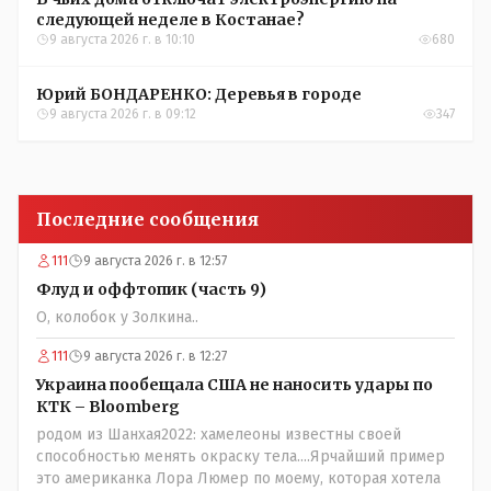
следующей неделе в Костанае?
9 августа 2026 г. в 10:10
680
Юрий БОНДАРЕНКО: Деревья в городе
9 августа 2026 г. в 09:12
347
Последние сообщения
111
9 августа 2026 г. в 12:57
Флуд и оффтопик (часть 9)
О, колобок у Золкина..
111
9 августа 2026 г. в 12:27
Украина пообещала США не наносить удары по
КТК – Bloomberg
родом из Шанхая2022: хамелеоны известны своей
способностью менять окраску тела....Ярчайший пример
это американка Лора Люмер по моему, которая хотела