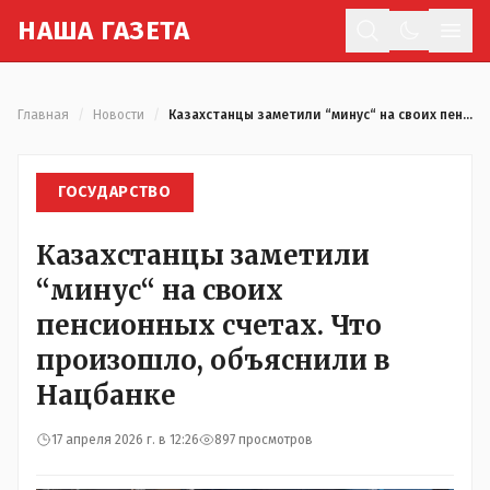
Н
АША
Г
АЗЕТА
Отк
Главная
/
Новости
/
Казахстанцы заметили “минус“ на своих пенсионных счетах. Что произошло, объяснили в Нацбанке
ГОСУДАРСТВО
Казахстанцы заметили
“минус“ на своих
пенсионных счетах. Что
произошло, объяснили в
Нацбанке
17 апреля 2026 г. в 12:26
897 просмотров