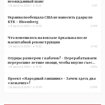
неожиданный шанс
8 августа 2026 г. в 15:45
91
Украина пообещала США не наносить удары по
КТК – Bloomberg
8 августа 2026 г. в 13:50
109
Что изменилось на вокзале Аркалыка после
масштабной реконструкции
8 августа 2026 г. в 13:02
143
Огурцы размером с кабачок? - Перерабатываем
переросшие летние овощи, чтобы вкусно съесть
зимой
8 августа 2026 г. в 10:50
824
Проект «Народный гаишник» - Зачем здесь два
«лежачих»?
8 августа 2026 г. в 10:09
399