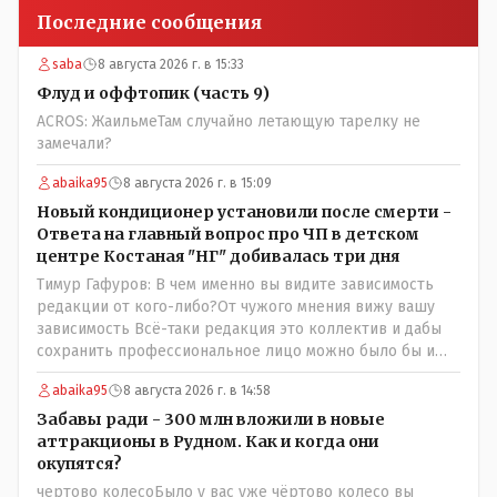
Последние сообщения
saba
8 августа 2026 г. в 15:33
Флуд и оффтопик (часть 9)
ACROS: ЖаильмеТам случайно летающую тарелку не
замечали?
abaika95
8 августа 2026 г. в 15:09
Новый кондиционер установили после смерти -
Ответа на главный вопрос про ЧП в детском
центре Костаная "НГ" добивалась три дня
Тимур Гафуров: В чем именно вы видите зависимость
редакции от кого-либо?От чужого мнения вижу вашу
зависимость Всё-таки редакция это коллектив и дабы
сохранить профессиональное лицо можно было бы и
указать Общественному объединению на не
abaika95
8 августа 2026 г. в 14:58
корректность высказываний о вас в том тоне в котором
была та публикация. Нет вы проглотили оскорбления и
Забавы ради - 300 млн вложили в новые
побежали оправдываться Незнаю если бы моего
аттракционы в Рудном. Как и когда они
журналиста поносили на всю округу за его по сути
окупятся?
рабочую ошибку я бы его в обиду не дал. Да признать
чертово колесоБыло у вас уже чёртово колесо вы