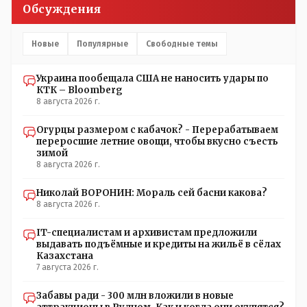
посмотреть как там что? Журналист зафиксировал ФАКТ
Обсуждения
на момент его доступа на объект Какие претензии могут
быть к журналисту? Все вопросы к учреждению если
они что-то там утаили нет начали поносить журналиста
Новые
Популярные
Свободные темы
Украина пообещала США не наносить удары по
КТК – Bloomberg
8 августа 2026 г.
Огурцы размером с кабачок? - Перерабатываем
переросшие летние овощи, чтобы вкусно съесть
зимой
8 августа 2026 г.
Николай ВОРОНИН: Мораль сей басни какова?
8 августа 2026 г.
IT-специалистам и архивистам предложили
выдавать подъёмные и кредиты на жильё в сёлах
Казахстана
7 августа 2026 г.
Забавы ради - 300 млн вложили в новые