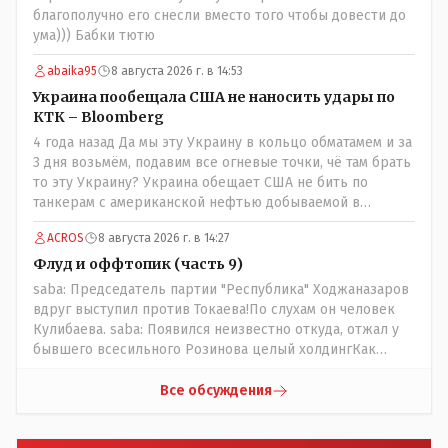
ошибку но при этом и указать хейтерам их место как
благополучно его снесли вместо того чтобы довести до
мне кажется надо. А у вас как-то не получилось. В итоге
ума))) Бабки тютю
есть ощущение что вы не пятая власть а инструмент в
руках тех кто может вас публично поносить maxsaf: А чё,
abaika95
8 августа 2026 г. в 14:53
надо было оставить оригинальную статью, где всё
Украина пообещала США не наносить удары по
красиво, чисто и свежо?Да, это называется
КТК – Bloomberg
журналистика. Человек проделал работу это его взгляд
4 года назад Да мы эту Украину в кольцо обматамем и за
на вещи У другого свой взгляд Почему вообще кто-то
3 дня возьмём, подавим все огневые точки, чё там брать
должен указывать журналисту как писать и в каком
то эту Украину? Украина обещает США не бить по
тоне? maxsaf: Ну правда бы всё равно вышла наружу,
танкерам с американской нефтью добываемой в
все равно кто-то выяснил бы, что новые кондиционеры
Казахстане-мы сейчас в этой точке
установлены ПОСЛЕ смерти ребенка.Флаг в руки.
ACROS
8 августа 2026 г. в 14:27
Выяснили и выяснили что дальше? У журналиста НГ
Флуд и оффтопик (часть 9)
была другая задача провести репортаж а не
расследование maxsaf: Или тебе такой вариант не
saba: Председатель партии "Республика" Ходжаназаров
нравится? Ты вообще на чьей стороне в этой истории?Я
вдруг выступил против Токаева!По слухам он человек
на стороне объективной подачи информации maxsaf:
Кулибаева. saba: Появился неизвестно откуда, отжал у
Прискорбно и иронично то, что кондиционеры заменили
бывшего всесильного Розинова целый холдингКак
после происшествия, и уже после этого пустили
неизвестно: - в Жаильме сеял ПОЛТОРЫ тысяча гектар ,
журналистов посмотреть, типа у нас всё хорошо,
разбогател и отжал у Василия самый крупный
Все обсуждения
смотрите, мальчик просто больной был.А журналисту
агрохолдинг в мире, занесенный в Книгу рекордов
что надо было тайком ночью в окно лезть чтобы
Гиннеса.