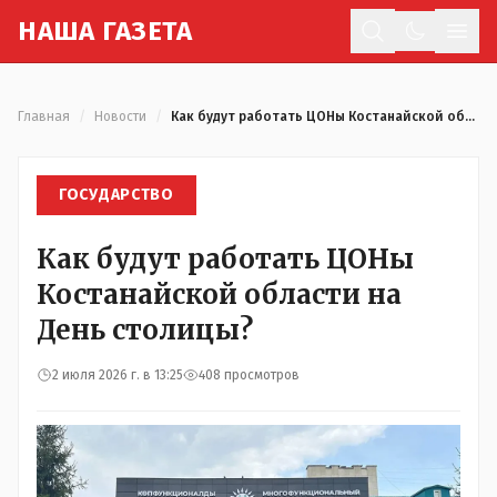
Н
АША
Г
АЗЕТА
Отк
Главная
/
Новости
/
Как будут работать ЦОНы Костанайской области на День столицы?
ГОСУДАРСТВО
Как будут работать ЦОНы
Костанайской области на
День столицы?
2 июля 2026 г. в 13:25
408 просмотров