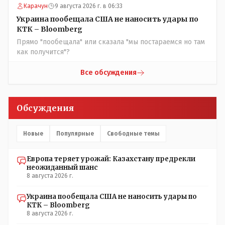
Карачун
9 августа 2026 г. в 06:33
некоторых вопросах внутренней политики, и тогда
Назарбай волевым Указом РАСПУСТИЛ этот бунтарский
Украина пообещала США не наносить удары по
состав. Имя - Серикболсын Абдильдин вам знакомо -
КТК – Bloomberg
юывший секретарь ЦК КП Казахстана , впоследствии -
Прямо "пообещала" или сказала "мы постараемся но там
депутат Верховного Совета и Мажлиса и Председатель
как получится"?
партии коммунстов- он в то время и после и причём
НЕОДНОКРАТНО, указывал и многократно на недостатки
Все обсуждения
Назарбая и предлагал ему самому ДОБРОВОЛЬНО уйти с
поста Президента.
Обсуждения
Новые
Популярные
Свободные темы
Европа теряет урожай: Казахстану предрекли
неожиданный шанс
8 августа 2026 г.
Украина пообещала США не наносить удары по
КТК – Bloomberg
8 августа 2026 г.