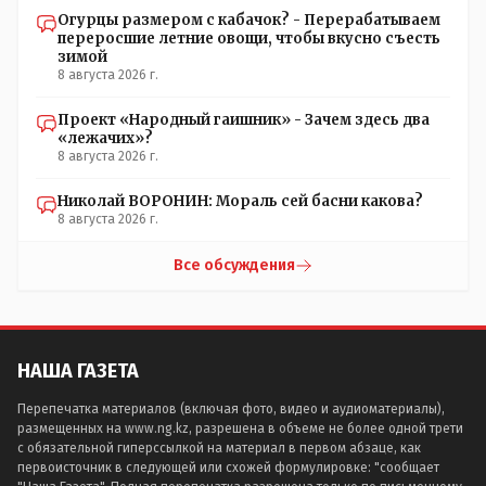
Огурцы размером с кабачок? - Перерабатываем
переросшие летние овощи, чтобы вкусно съесть
зимой
8 августа 2026 г.
Проект «Народный гаишник» - Зачем здесь два
«лежачих»?
8 августа 2026 г.
Николай ВОРОНИН: Мораль сей басни какова?
8 августа 2026 г.
Все обсуждения
НАША ГАЗЕТА
Перепечатка материалов (включая фото, видео и аудиоматериалы),
размещенных на www.ng.kz, разрешена в объеме не более одной трети
с обязательной гиперссылкой на материал в первом абзаце, как
первоисточник в следующей или схожей формулировке: "сообщает