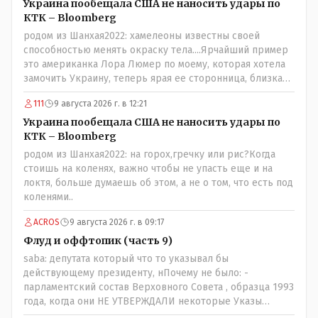
Украина пообещала США не наносить удары по
КТК – Bloomberg
родом из Шанхая2022: хамелеоны известны своей
способностью менять окраску тела....Ярчайший пример
это американка Лора Люмер по моему, которая хотела
замочить Украину, теперь ярая ее сторонница, близкая
к Трампу. Ну и западные страны тем более, которые
111
9 августа 2026 г. в 12:21
предоставляли Зеленскому убежище, чтоб он бежал и
которые развернулись потом на 180 или 360 градусов,
Украина пообещала США не наносить удары по
посмотрев на того, как он не сдался, но ты же там сам
КТК – Bloomberg
живешь и многое знаешь о тех, на кого работаешь.. Это
родом из Шанхая2022: на горох,гречку или рис?Когда
просто прагматизм и ничего личного. Победим мы, они
стоишь на коленях, важно чтобы не упасть еще и на
встанут под нас и наоборот и все это понимают..
локтя, больше думаешь об этом, а не о том, что есть под
коленями..
ACROS
9 августа 2026 г. в 09:17
Флуд и оффтопик (часть 9)
saba: депутата который что то указывал бы
действующему президенту, нПочему не было: -
парламентский состав Верховного Совета , образца 1993
года, когда они НЕ УТВЕРЖДАЛИ некоторые Указы
Назарбаева, особенно в части выборов и перевыборов и