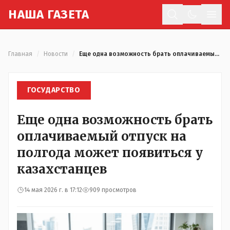
Н
АША
Г
АЗЕТА
Отк
Главная
/
Новости
/
Еще одна возможность брать оплачиваемый отпуск на полгода может появиться у казахстанцев
ГОСУДАРСТВО
Еще одна возможность брать
оплачиваемый отпуск на
полгода может появиться у
казахстанцев
14 мая 2026 г. в 17:12
909 просмотров