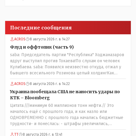
Последние сообщения
ACROS
8 августа 2026 г. в 14:27
Флуд и оффтопик (часть 9)
saba: Председатель партии "Республика" Ходжаназаров
вдруг выступил против Токаева!По слухам он человек
Кулибаева. saba: Появился неизвестно откуда, отжал у
бывшего всесильного Розинова целый холдингКак
неизвестно: - в Жаильме сеял ПОЛТОРЫ тысяча гектар ,
ACROS
8 августа 2026 г. в 14:22
разбогател и отжал у Василия самый крупный
агрохолдинг в мире, занесенный в Книгу рекордов
Украина пообещала США не наносить удары по
Гиннеса.
КТК – Bloomberg
Цитата:///минимум 60 миллионов тонн нефти.// Это
началось ещё с прошлого года, и как назло или
ОДНОВРЕМЕННО с прошлого года начались бюджетные
трудности- и понеслась: - штрафы увеличились,
налоговая реформа, НДС подняли, порог подняли и всё
ТТ
8 августа 2026 г. в 13:41
ради пополнения гос.казны - действительно КТК -