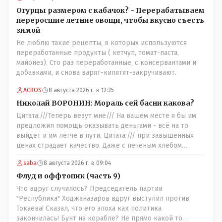
жизненно важная труба.
Огурцы размером с кабачок? - Перерабатываем
переросшие летние овощи, чтобы вкусно съесть
зимой
Не люблю такие рецепты, в которых используются
переработанные продукты ( кетчуп, томат-паста,
майонез). Сто раз переработанные, с консервантами и
добавками, и снова варят-кипятят-закручивают.
ACROS
8 августа 2026 г. в 12:35
Николай ВОРОНИН: Мораль сей басни какова?
Цитата:///Теперь везут мне/// На вашем месте я бы им
предложил помощь оказывать деньгами - всё на то
выйдет и им легче в пути. Цитата:/// при завышенных
ценах страдает качество. Даже с печеным хлебом
проблема. // На вкус и цвет........., по мне : - наша молочка
saba
8 августа 2026 г. в 09:04
значительно вкуснее чем руссская и белоруская, а хлеб
покупайте формовой, бюджетный- он значительно
Флуд и оффтопик (часть 9)
вкусней остальных, но самый вкусный хлеб в совхозных
Что вдруг случилось? Председатель партии
пекарнях; мясо - русское, белоруское не вкусное- наше
"Республика" Ходжаназаров вдруг выступил против
значительно вкусней и натуральное Цитата:///В
Токаева! Сказал, что его эпоха как политика
финансовой столице республики все дешевле./// Что
закончилась! Бунт на корабле? Не прямо какой то