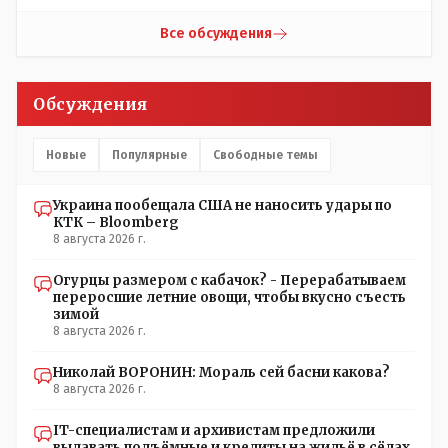
правда то правда: - там продкты и фрукты-овощи
правдолюб вдруг выступил! Может он инопланетянин?
дешевле и услуги тамады, певцов тоже и провести той
Появился неизвестно откуда, отжал у бывшего
Все обсуждения
на 250-300 человек там обойдётся в разы дешевле чем в
всесильного Розинова целый холдинг и теперь против
Костанае. Цитата:///Кому доверять?/// Только себе: - за
президента выступает! Вот ни капельки ему не поверю,
что боролись на то и напоролись- хотели капитализм,
что он действует в интересах страны, про народ уже и
Обсуждения
жить по принципу: "...человек-человеку- волк....", не
не говорю! Опять какие то закулисные игры?
захотели жить в коммунизме где был принцип:
"....человек человеку- брат...."
Новые
Популярные
Свободные темы
Украина пообещала США не наносить удары по
КТК – Bloomberg
8 августа 2026 г.
Огурцы размером с кабачок? - Перерабатываем
переросшие летние овощи, чтобы вкусно съесть
зимой
8 августа 2026 г.
Николай ВОРОНИН: Мораль сей басни какова?
8 августа 2026 г.
IT-специалистам и архивистам предложили
выдавать подъёмные и кредиты на жильё в сёлах