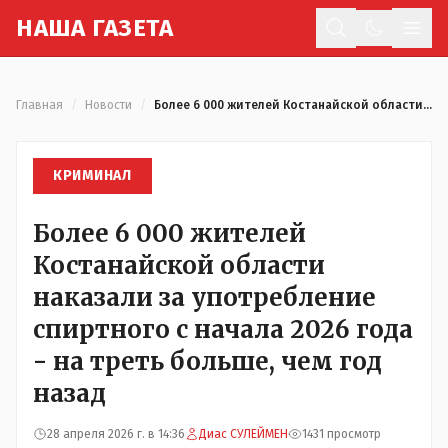
Н
АША
Г
АЗЕТА
Отк
Главная
/
Новости
/
Более 6 000 жителей Костанайской области наказали за употребление спиртного с начала 2026 года - на треть больше, чем год назад
КРИМИНАЛ
Более 6 000 жителей
Костанайской области
наказали за употребление
спиртного с начала 2026 года
- на треть больше, чем год
назад
28 апреля 2026 г. в 14:36
Диас СУЛЕЙМЕН
1431 просмотр