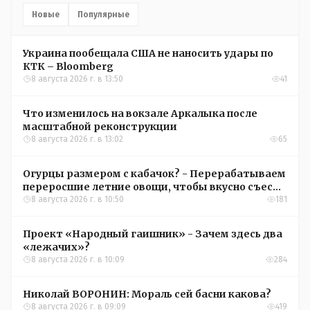
Новые
Популярные
Украина пообещала США не наносить удары по
КТК – Bloomberg
8 августа 2026 г. в 13:50
41
Что изменилось на вокзале Аркалыка после
масштабной реконструкции
8 августа 2026 г. в 13:02
65
Огурцы размером с кабачок? - Перерабатываем
переросшие летние овощи, чтобы вкусно съесть
зимой
8 августа 2026 г. в 10:50
181
Проект «Народный гаишник» - Зачем здесь два
«лежачих»?
8 августа 2026 г. в 10:09
284
Николай ВОРОНИН: Мораль сей басни какова?
8 августа 2026 г. в 09:09
419