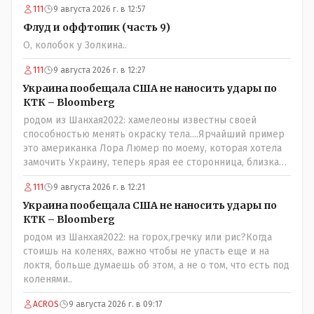
111
9 августа 2026 г. в 12:57
Флуд и оффтопик (часть 9)
О, колобок у Золкина..
111
9 августа 2026 г. в 12:27
Украина пообещала США не наносить удары по
КТК – Bloomberg
родом из Шанхая2022: хамелеоны известны своей
способностью менять окраску тела....Ярчайший пример
это американка Лора Люмер по моему, которая хотела
замочить Украину, теперь ярая ее сторонница, близкая
к Трампу. Ну и западные страны тем более, которые
111
9 августа 2026 г. в 12:21
предоставляли Зеленскому убежище, чтоб он бежал и
которые развернулись потом на 180 или 360 градусов,
Украина пообещала США не наносить удары по
посмотрев на того, как он не сдался, но ты же там сам
КТК – Bloomberg
живешь и многое знаешь о тех, на кого работаешь.. Это
родом из Шанхая2022: на горох,гречку или рис?Когда
просто прагматизм и ничего личного. Победим мы, они
стоишь на коленях, важно чтобы не упасть еще и на
встанут под нас и наоборот и все это понимают..
локтя, больше думаешь об этом, а не о том, что есть под
коленями..
ACROS
9 августа 2026 г. в 09:17