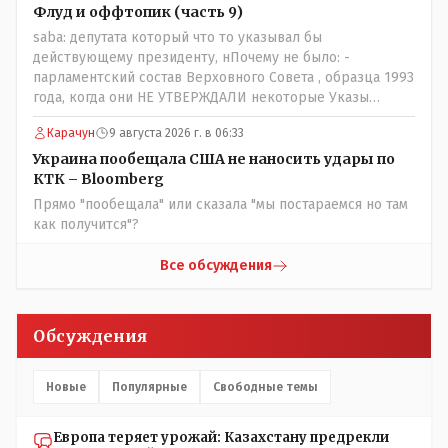
Флуд и оффтопик (часть 9)
saba: депутата который что то указывал бы
действующему президенту, нПочему не было: -
парламентский состав Верховного Совета , образца 1993
года, когда они НЕ УТВЕРЖДАЛИ некоторые Указы
Назарбаева, особенно в части выборов и перевыборов и
Карачун
9 августа 2026 г. в 06:33
некоторых вопросах внутренней политики, и тогда
Назарбай волевым Указом РАСПУСТИЛ этот бунтарский
Украина пообещала США не наносить удары по
состав. Имя - Серикболсын Абдильдин вам знакомо -
КТК – Bloomberg
юывший секретарь ЦК КП Казахстана , впоследствии -
Прямо "пообещала" или сказала "мы постараемся но там
депутат Верховного Совета и Мажлиса и Председатель
как получится"?
партии коммунстов- он в то время и после и причём
НЕОДНОКРАТНО, указывал и многократно на недостатки
Все обсуждения
Назарбая и предлагал ему самому ДОБРОВОЛЬНО уйти с
поста Президента.
Обсуждения
Новые
Популярные
Свободные темы
Европа теряет урожай: Казахстану предрекли