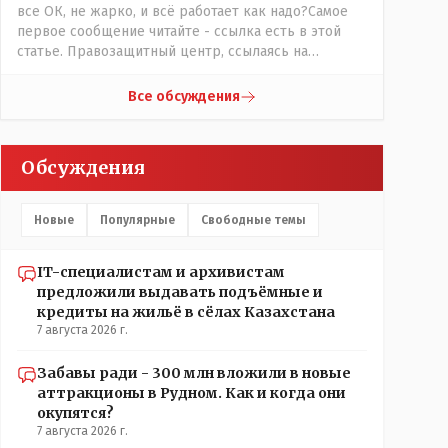
все ОК, не жарко, и всё работает как надо?Самое
первое сообщение читайте - ссылка есть в этой
статье. Правозащитный центр, ссылаясь на
обсуждение сотрудников интерната в рабочем
чате, которые прислали ему в виде
Все обсуждения
аудиосообщений, пишет, что воспитатели долго
добивались установки кондиционеров в
помещениях, где есть дети, однако к настоящему
Обсуждения
времени их установили только в помещениях,
предназначенных для административно-
управленческого персонала. И Также в каждой
Новые
Популярные
Свободные темы
группе установлены кондиционеры, питьевой и
температурный режимы, которые взяты на особый
контроль, учитывая погодные условия в это лето.
IT-специалистам и архивистам
Мы решили. что это - противоречие. Вы считаете
предложили выдавать подъёмные и
иначе?
кредиты на жильё в сёлах Казахстана
7 августа 2026 г.
Забавы ради - 300 млн вложили в новые
аттракционы в Рудном. Как и когда они
окупятся?
7 августа 2026 г.