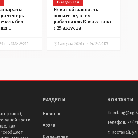
О
ГОСУДАРСТВО
 аппараты
Новая обязанность
цы теперь
появится у всех
лучать без
работников Казахстана
ния
с 25 августа
ости
6 г. в 15:34
255
7 августа 2026 г. в 14:12
2178
РАЗДЕЛЫ
КОНТАКТЫ
Email:
ng@ng.k
атериалы),
Новости
ее одной трети
Телефон
:
+7 (7
Архив
це, как
 "сообщает
г. Костанай, ул
Соглашение