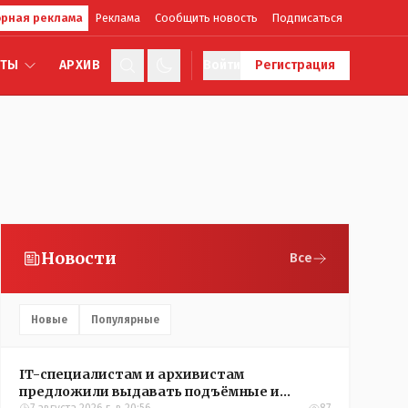
рная реклама
Реклама
Сообщить новость
Подписаться
КТЫ
АРХИВ
Войти
Регистрация
Новости
Все
Новые
Популярные
IT-специалистам и архивистам
предложили выдавать подъёмные и