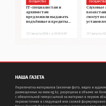
ГОСУДАРСТВО
ГОСУДАРСТВ
IT-специалистам и
Слуховые
архивистам
казахстан
предложили выдавать
смогут по
подъёмные и кредиты
установле
на жильё в сёлах
инвалидн
Казахстана
7 августа 2026 г. в 20:56
87
7 августа 202
НАША ГАЗЕТА
Перепечатка материалов (включая фото, видео и аудиом
размещенных на www.ng.kz, разрешена в объеме не бол
с обязательной гиперссылкой на материал в первом абза
первоисточник в следующей или схожей формулировке: