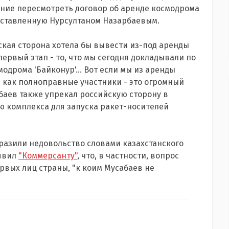
ние пересмотреть договор об аренде космодрома
поставленную Нурсултаном Назарбаевым.
нская сторона хотела бы вывести из-под аренды
первый этап - то, что мы сегодня докладывали по
модрома 'Байконур'... Вот если мы из аренды
е как полноправные участники - это огромный
абаев также упрекал российскую сторону в
ю комплекса для запуска ракет-носителей
азили недовольство словами казахстанского
аявил
"Коммерсанту"
, что, в частности, вопрос
рвых лиц страны, "к коим Мусабаев не