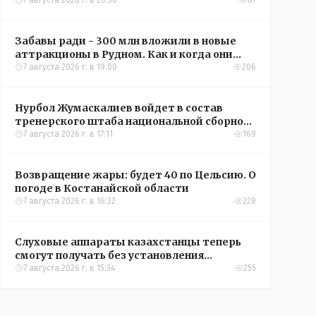
кредиты на жильё в сёлах Казахстана
7 августа 2026 г. в 20:56
87
Забавы ради - 300 млн вложили в новые
аттракционы в Рудном. Как и когда они
окупятся?
7 августа 2026 г. в 19:00
206
Нурбол Жумаскалиев войдет в состав
тренерского штаба национальной сборной
Казахстана по футболу
7 августа 2026 г. в 17:11
169
Возвращение жары: будет 40 по Цельсию. О
погоде в Костанайской области
7 августа 2026 г. в 16:32
228
Слуховые аппараты казахстанцы теперь
смогут получать без установления
инвалидности
7 августа 2026 г. в 15:34
255