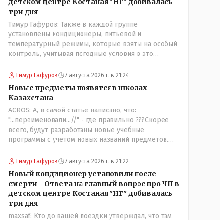
детском центре Костаная "НГ" добивалась
три дня
Тимур Гафуров: Также в каждой группе
установлены кондиционеры, питьевой и
температурный режимы, которые взяты на особый
контроль, учитывая погодные условия в это
лето.Мы решили. что это - противоречие. Вы
считаете иначе?Ну тут противоречия нет. Этот
Тимур Гафуров
7 августа 2026 г. в 21:24
комментарий прозвучал на следующий день после
Новые предметы появятся в школах
трагедии, то есть 29 июля, когда спешно
Казахстана
установили и воду, и новые кондиционеры, и
ACROS: А, в самой статье написано, что:
впервые поставили температурный режим на
"...переименовали...//" - где правильно ???Скорее
контроль. То есть первая часть - информация до
всего, будут разработаны новые учебные
трагедии, вторая часть - информация после
программы с учетом новых названий предметов.
трагедии, когда все уже было исправлено.
Так что предметы - новые. Хоть и
переименованные)
Тимур Гафуров
7 августа 2026 г. в 21:22
Новый кондиционер установили после
смерти - Ответа на главный вопрос про ЧП в
детском центре Костаная "НГ" добивалась
три дня
maxsaf: Кто до вашей поездки утверждал, что там