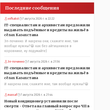
Последние сообщения
vofkakst
7 августа 2026 г. в 22:22
IT-специалистам и архивистам предложили
выдавать подъёмные и кредиты на жильё в
сёлах Казахстана
Эл-починно: И нахрена они, скажите мне, там
вообще нужны?😁 как без айтишников в
коровнике, ну подумайте)
Эл-починно
7 августа 2026 г. в 21:56
IT-специалистам и архивистам предложили
выдавать подъёмные и кредиты на жильё в
сёлах Казахстана
И нахрена они, скажите мне, там вообще нужны?😁
maxsaf
7 августа 2026 г. в 21:44
Новый кондиционер установили после
смерти - Ответа на главный вопрос про ЧП в