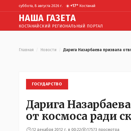
☀️
+
17
°
суббота, 8 августа 2026 г.
Костанай
Н
АША
Г
АЗЕТА
КОСТАНАЙСКИЙ РЕГИОНАЛЬНЫЙ ПОРТАЛ
Главная
/
Новости
/
Дарига Назарбаева призвала отв
ГОСУДАРСТВО
Дарига Назарбаева
от космоса ради с
12 декабря 2012 г. в 00:22
17573 просмотра