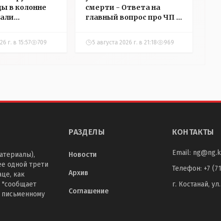
ды в колонне
смерти - Ответа на
али
главный вопрос про ЧП в
в
детском центре
ний в
Костаная "НГ"
6 г. в 15:57
709
5 августа 2026 г. в 21:18
969
добивалась три дня
РАЗДЕЛЫ
КОНТАКТЫ
Email:
ng@ng.k
атериалы),
Новости
ее одной трети
Телефон
:
+7 (7
Архив
це, как
 "сообщает
г. Костанай, ул
Соглашение
о письменному