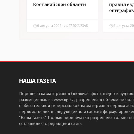
Костанайской области
правил ез
оштрафов
участнико
соревнова
6 августа 2026 г. в 17:10
2348
6 августа 202
Аркалыке
НАША ГАЗЕТА
Перепечатка материалов (включая фото, видео и аудиом
размещенных на www.ng.kz, разрешена в объеме не бол
с обязательной гиперссылкой на материал в первом абза
первоисточник в следующей или схожей формулировке:
"Наша Газета". Полная перепечатка разрешена только п
соглашению с редакцией сайта