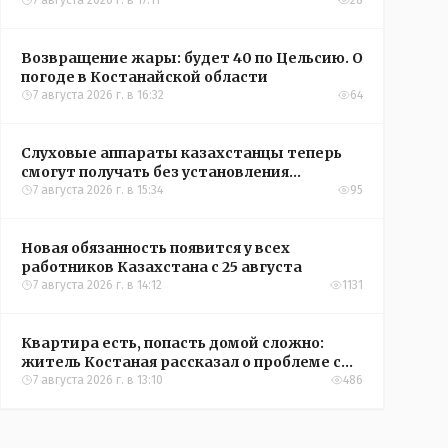
Казахстана по футболу
7 августа 2026 г. в 17:11
28
Возвращение жары: будет 40 по Цельсию. О
погоде в Костанайской области
7 августа 2026 г. в 16:32
64
Слуховые аппараты казахстанцы теперь
смогут получать без установления
инвалидности
7 августа 2026 г. в 15:34
95
Новая обязанность появится у всех
работников Казахстана с 25 августа
7 августа 2026 г. в 14:12
1131
Квартира есть, попасть домой сложно:
житель Костаная рассказал о проблеме с
подъездом
7 августа 2026 г. в 13:10
486