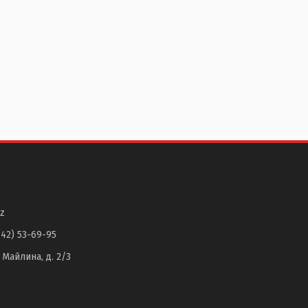
z
142) 53-69-95
. Майлина, д. 2/3