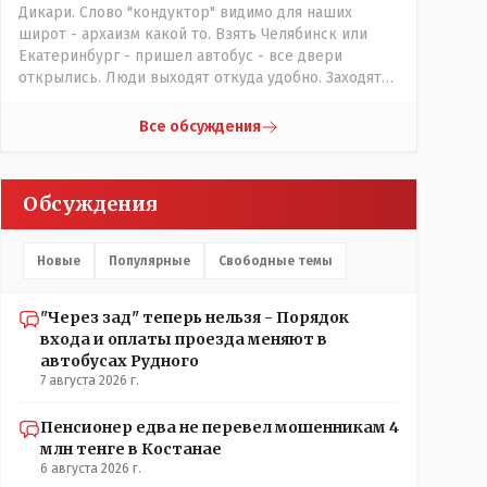
Дикари. Слово "кондуктор" видимо для наших
широт - архаизм какой то. Взять Челябинск или
Екатеринбург - пришел автобус - все двери
открылись. Люди выходят откуда удобно. Заходят
также в любую дверь. Далее - либо платишь сам (у
каждой двери есть валидатор), либо кондуктор
Все обсуждения
подойдет с терминалом. Водитель разгружен от
вопросов оплаты, полностью
сконцентрировавшись на управлении автобусом.
Обсуждения
Кондуктор - помимо удобства - несомненно
рабочие места. Сколько людей можно
трудоустроить? Но зачем, когда водитель должен и
Новые
Популярные
Свободные темы
на дорогу смотреть, и оплату контролировать , и (в
редких случаях оплаты наличкой) сдачу выдавать. У
нас прогресс почему-то идет с регрессом рука об
"Через зад" теперь нельзя - Порядок
руку. Любую хорошую задумку умудряемся
входа и оплаты проезда меняют в
похерить(
автобусах Рудного
7 августа 2026 г.
Пенсионер едва не перевел мошенникам 4
млн тенге в Костанае
6 августа 2026 г.