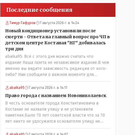
Последние сообщения
Тимур Гафуров
7 августа 2026 г. в 14:24
Новый кондиционер установили после
смерти - Ответа на главный вопрос про ЧП в
детском центре Костаная "НГ" добивалась
три дня
abaika95: Всё с этого дня можно считать что
издание Наша газета не независимое издание.В чем
именно вы видите зависимость редакции от кого-
либо? Нам сообщили о важном моменте для
описываемой истории. И редакция отреагировала
бы дополнительным исследованием на такие
abaika95
7 августа 2026 г. в 14:11
вопрос от любого читателя. Писать "как надо"
Право города с названием Новониколаевск
редакция не будет. Но мы будем публиковать
В честь основателя города Константиновича в
полную и объективную информацию. А потом
Костанае не назвали улицу и не установили
продолжать тему. если выяснятся новые
памятник.Было 70 лет советской власти что за 70
обстоятельства.
лет никто не удосужился основателю улицу не
назвать? Не комильфо было генерал-губернаторам
улицы дарить? При СССР что то знали о нем такое
abaika95
7 августа 2026 г. в 14:07