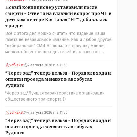
нехорошее? Ну и сейчас значит не надо. Обойдёмся
Новый кондиционер установили после
как-нибудь vofkakst: Где ономасты, которые топят
смерти - Ответа на главный вопрос про ЧП в
за возвращение исторических названийТак
детском центре Костаная "НГ" добивалась
вернули же историческое Кустанай коренное
три дня
название городишка
Всё с этого дня можно считать что издание Наша
газета не независимое издание. Как и любое другое
"либеральное" СМИ НГ попало в ловушку мнения
мелких общественных деятелей и активистов.
Теперь любой активист и НПОшник будет поносить
и диктовать условия газете информационно
vofkakst
7 августа 2026 г. в 11:58
бомбордируя ее пока та не начнет писать "как
"Через зад" теперь нельзя - Порядок входа и
надо" определенному кругу лиц. Редакторская
оплаты проезда меняют в автобусах
политика, коллектив журналистов уже ниче не
Рудного
значат. Прискорбно и иронично
"Через зад"Лучшая характеристика организации
общественного транспорта ))
vofkakst
7 августа 2026 г. в 11:56
"Через зад" теперь нельзя - Порядок входа и
оплаты проезда меняют в автобусах
Рудного