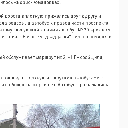
чилось «Борис-Романовка».
ой дороги вплотную прижались друг к другу и
ла рейсовый автобус к правой части проспекта.
оэтому следующий за ними автобус № 20 врезался
ествия. - В итоге у "двадцатки" сильно помялся и
рый обслуживает маршрут № 2, «НГ» сообщили,
а гололеда столкнулся с другими автобусами, -
о все обошлось, жертв нет. Автобусы разъехались
.