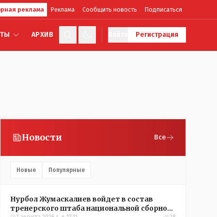
рная реклама
Реклама
Сообщить новость
Подписаться
КТЫ
АРХИВ
Войти
Регистрация
Новости
Все
Новые
Популярные
Нурбол Жумаскалиев войдет в состав
тренерского штаба национальной сборной