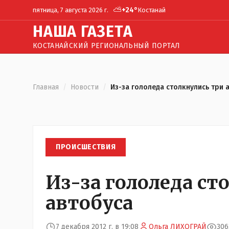
⛅
+
24
°
пятница, 7 августа 2026 г.
Костанай
Н
АША
Г
АЗЕТА
КОСТАНАЙСКИЙ РЕГИОНАЛЬНЫЙ ПОРТАЛ
Главная
/
Новости
/
Из-за гололеда столкнулись три 
ПРОИСШЕСТВИЯ
Из-за гололеда ст
автобуса
7 декабря 2012 г. в 19:08
Ольга ЛИХОГРАЙ
306