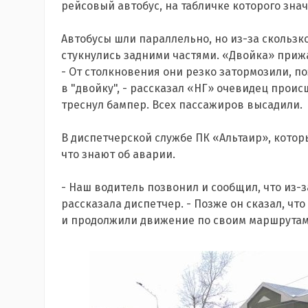
рейсовый автобус, на табличке которого зна
Автобусы шли параллельно, но из-за скользк
стукнулись задними частями. «Двойка» прижа
- От столкновения они резко затормозили, п
в "двойку", - рассказал «НГ» очевидец происш
треснул бампер. Всех пассажиров высадили.
В диспетчерской службе ПК «Альтаир», кото
что знают об аварии.
- Наш водитель позвонил и сообщил, что из-з
рассказала диспетчер. - Позже он сказал, чт
и продолжили движение по своим маршрутам