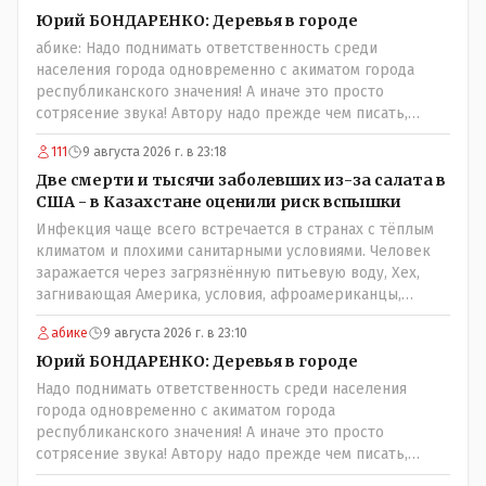
Юрий БОНДАРЕНКО: Деревья в городе
абике: Надо поднимать ответственность среди
населения города одновременно с акиматом города
республиканского значения! А иначе это просто
сотрясение звука! Автору надо прежде чем писать,
необходимо самому обратиться в ЖКХ акимата и
111
9 августа 2026 г. в 23:18
разобраться прежде чем своей статьей провоцировать
население города!Согласен всецело!
Две смерти и тысячи заболевших из-за салата в
США - в Казахстане оценили риск вспышки
Инфекция чаще всего встречается в странах с тёплым
климатом и плохими санитарными условиями. Человек
заражается через загрязнённую питьевую воду, Хех,
загнивающая Америка, условия, афроамериканцы,
грязная вода, отсутствие страховок, нечистоплотные
абике
9 августа 2026 г. в 23:10
мигранты и прочее.. Лучше России и Казахстана жить
негде..
Юрий БОНДАРЕНКО: Деревья в городе
Надо поднимать ответственность среди населения
города одновременно с акиматом города
республиканского значения! А иначе это просто
сотрясение звука! Автору надо прежде чем писать,
необходимо самому обратиться в ЖКХ акимата и