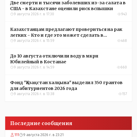
Две смерти и тысячи заболевших из-за салата в
США - в Казахстане оценили риск вспышки
9 августа 2026 г. в 17:30
943
Казахстанцам предлагают провериться на рак
легких - Кто и где это может сделать в
Костанайской области
9 августа 2026 г. в 15:59
468
До 10 августа отключили воду в мкрн
Юбилейный в Костанае
9 августа 2026 г. в 14:59
660
Фонд "Қазақстан халқына" выделил 350 грантов
для абитуриентов 2026 года
9 августа 2026 г. в 13:38
157
Последние сообщения
111
9 августа 2026 г. в 23:21