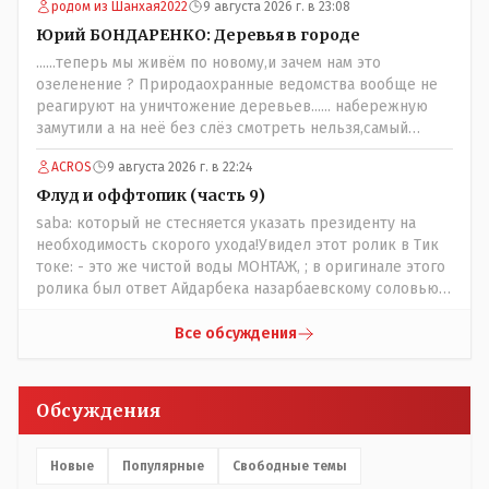
родом из Шанхая2022
9 августа 2026 г. в 23:08
разобраться прежде чем своей статьей провоцировать
население города!
Юрий БОНДАРЕНКО: Деревья в городе
......теперь мы живём по новому,и зачем нам это
озеленение ? Природаохранные ведомства вообще не
реагируют на уничтожение деревьев...... набережную
замутили а на неё без слёз смотреть нельзя,самый
наивысший уровень рукопопства наших
ACROS
9 августа 2026 г. в 22:24
строителей"специалистов",как исторические здания
сносить пожалуйста ,а как на века построить слабо.....Вы
Флуд и оффтопик (часть 9)
вот господин Бондаренко большой учёный прошлись
saba: который не стесняется указать президенту на
бы по историческим постройкам сколько было
необходимость скорого ухода!Увидел этот ролик в Тик
ликвидировано в советское время и в наше.......
токе: - это же чистой воды МОНТАЖ, ; в оригинале этого
ролика был ответ Айдарбека назарбаевскому соловью
на его якобы критику партии Республика. Я думаю: - они
просто напросто - КЛОУНЫ или МАРИОНЕТКИ власти и
Все обсуждения
пикировка между ними - это сделано или
срежисировано кем то из АП для того что бы создать
видимость ИНТРИГИ выборов, его как бы и якобы
Обсуждения
НАКАЛ - и тот и этот без разрешения АП - и шага,
вернее и голоса не подадут. - в принципе вы же видите
- идёт СКУЧНАЯ и НУДНАЯ и МОНОТОННАЯ и полностью
Новые
Популярные
Свободные темы
КОНТРОЛИРУЕМАЯ якобы предвыборная агитация Если