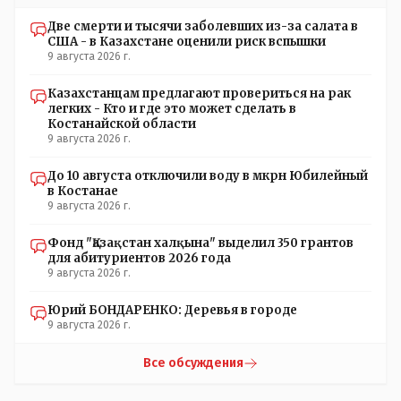
вдруг они захотят гавкнуть что либо по своему
Две смерти и тысячи заболевших из-за салата в
усмотрению: - их мгновенно лишать возможности идти
США - в Казахстане оценили риск вспышки
на выборы и не дадут им места в будущем Курултае: -
9 августа 2026 г.
кстати, я думаю в АП и уже и места распределили между
партиями.
Казахстанцам предлагают провериться на рак
легких - Кто и где это может сделать в
Костанайской области
9 августа 2026 г.
До 10 августа отключили воду в мкрн Юбилейный
в Костанае
9 августа 2026 г.
Фонд "Қазақстан халқына" выделил 350 грантов
для абитуриентов 2026 года
9 августа 2026 г.
Юрий БОНДАРЕНКО: Деревья в городе
9 августа 2026 г.
Все обсуждения