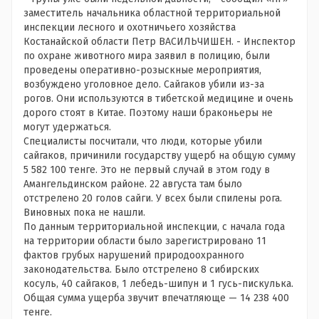
заместитель начальника областной территориальной
инспекции лесного и охотничьего хозяйства
Костанайской области Петр ВАСИЛЬЧИШЕН. - Инспектор
по охране животного мира заявил в полицию, были
проведены оперативно-розыскные мероприятия,
возбуждено уголовное дело. Сайгаков убили из-за
рогов. Они используются в тибетской медицине и очень
дорого стоят в Китае. Поэтому наши браконьеры не
могут удержаться.
Специалисты посчитали, что люди, которые убили
сайгаков, причинили государству ущерб на общую сумму
5 582 100 тенге. Это не первый случай в этом году в
Амангельдинском районе. 22 августа там было
отстрелено 20 голов сайги. У всех были спилены рога.
Виновных пока не нашли.
По данным территориальной инспекции, с начала года
на территории области было зарегистрировано 11
фактов грубых нарушений природоохранного
законодательства. Было отстрелено 8 сибирских
косуль, 40 сайгаков, 1 лебедь-шипун и 1 гусь-пискулька.
Общая сумма ущерба звучит впечатляюще — 14 238 400
тенге.